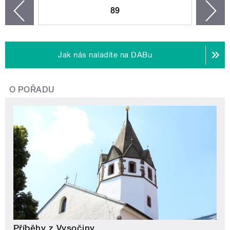
89
n
zí
Jak nás naladíte na DABu
O POŘADU
Příběhy z Vysočiny