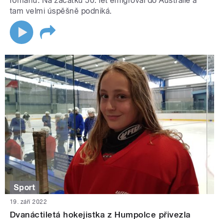
románů. Na začátku 50. let emigroval do Austrálie a
tam velmi úspěšně podniká.
Sport
19. září 2022
Dvanáctiletá hokejistka z Humpolce přivezla