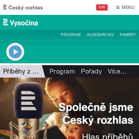
Přejít k hlavnímu obsahu
MENU
ŽIVĚ
PROGRAM
AUDIOARCHIV
KAMERY
Příběhy z Vysočiny
Program
Pořady
Více
…