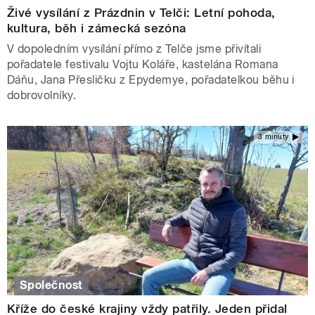
Živé vysílání z Prázdnin v Telči: Letní pohoda,
kultura, běh i zámecká sezóna
V dopoledním vysílání přímo z Telče jsme přivítali
pořadatele festivalu Vojtu Koláře, kastelána Romana
Dáňu, Jana Přesličku z Epydemye, pořadatelkou běhu i
dobrovolníky.
3 minuty
Společnost
Kříže do české krajiny vždy patřily. Jeden přidal