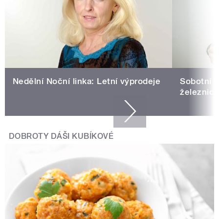
Nedělní Noční linka: Letní výprodeje
Sobotní N
železnicí
DOBROTY DÁŠI KUBÍKOVÉ