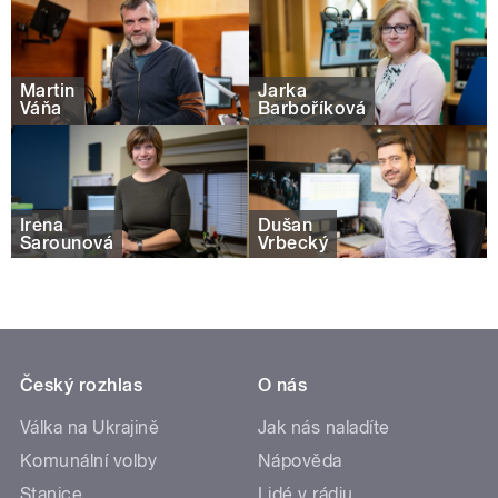
Martin
Jarka
Váňa
Barboříková
Irena
Dušan
Šarounová
Vrbecký
Český rozhlas
O nás
Válka na Ukrajině
Jak nás naladíte
Komunální volby
Nápověda
Stanice
Lidé v rádiu