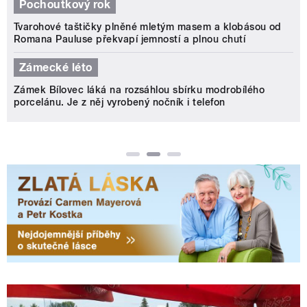
Pochoutkový rok
Tvarohové taštičky plněné mletým masem a klobásou od
Romana Pauluse překvapí jemností a plnou chutí
Zámecké léto
Zámek Bílovec láká na rozsáhlou sbírku modrobílého
porcelánu. Je z něj vyrobený nočník i telefon