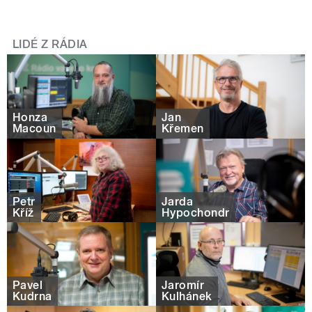
LIDÉ Z RÁDIA
Honza
Jan
Macoun
Křemen
Petr
Jarda
Kříž
Hypochondr
Pavel
Jaromír
Kudrna
Kulhánek