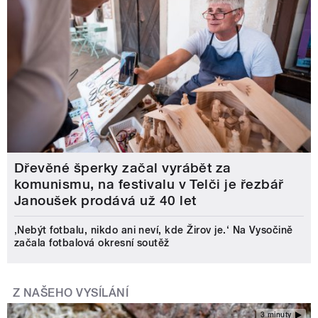
Dřevěné šperky začal vyrábět za
komunismu, na festivalu v Telči je řezbář
Janoušek prodává už 40 let
‚Nebýt fotbalu, nikdo ani neví, kde Žirov je.‘ Na Vysočině
začala fotbalová okresní soutěž
Z NAŠEHO VYSÍLÁNÍ
3 minuty