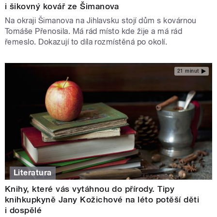
i šikovný kovář ze Šimanova
Na okraji Šimanova na Jihlavsku stojí dům s kovárnou
Tomáše Přenosila. Má rád místo kde žije a má rád
řemeslo. Dokazují to díla rozmístěná po okolí.
21 minut
Literatura
Knihy, které vás vytáhnou do přírody. Tipy
knihkupkyně Jany Kožichové na léto potěší děti
i dospělé