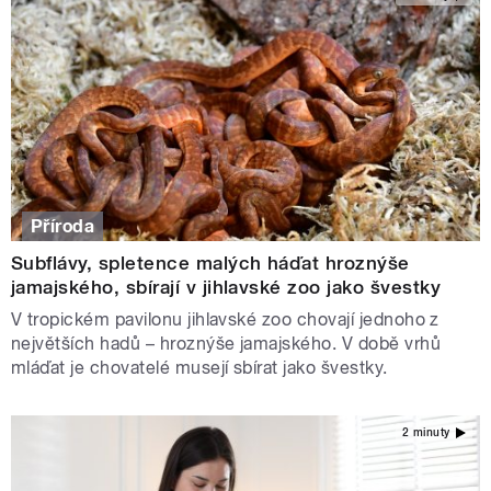
Příroda
Subflávy, spletence malých háďat hroznýše
jamajského, sbírají v jihlavské zoo jako švestky
V tropickém pavilonu jihlavské zoo chovají jednoho z
největších hadů – hroznýše jamajského. V době vrhů
mláďat je chovatelé musejí sbírat jako švestky.
2 minuty