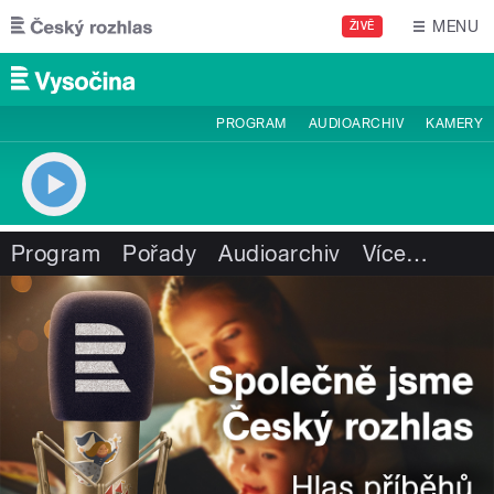
Přejít k hlavnímu obsahu
MENU
ŽIVĚ
PROGRAM
AUDIOARCHIV
KAMERY
Program
Pořady
Audioarchiv
Více
…