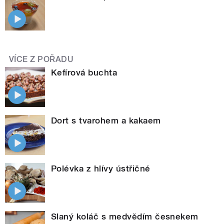
VÍCE Z POŘADU
Kefírová buchta
Dort s tvarohem a kakaem
Polévka z hlívy ústřičné
Slaný koláč s medvědím česnekem