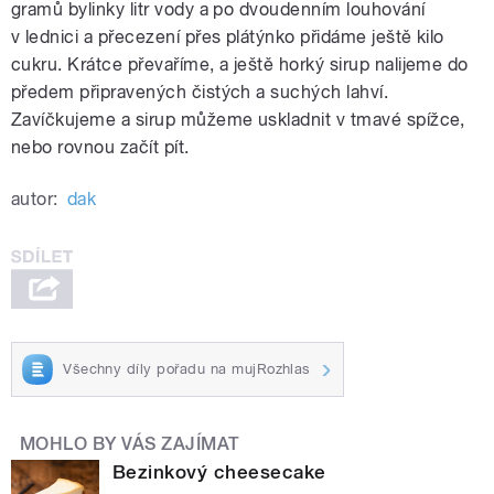
gramů bylinky litr vody a po dvoudenním louhování
v lednici a přecezení přes plátýnko přidáme ještě kilo
cukru. Krátce převaříme, a ještě horký sirup nalijeme do
předem připravených čistých a suchých lahví.
Zavíčkujeme a sirup můžeme uskladnit v tmavé spížce,
nebo rovnou začít pít.
autor:
dak
Všechny díly pořadu na mujRozhlas
MOHLO BY VÁS ZAJÍMAT
Bezinkový cheesecake