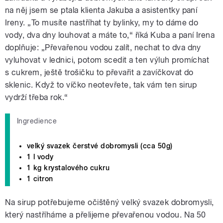
na něj jsem se ptala klienta Jakuba a asistentky paní
Ireny. „To musíte nastříhat ty bylinky, my to dáme do
vody, dva dny louhovat a máte to,“ říká Kuba a paní Irena
doplňuje: „Převařenou vodou zalít, nechat to dva dny
vyluhovat v lednici, potom scedit a ten výluh promíchat
s cukrem, ještě trošičku to převařit a zavíčkovat do
sklenic. Když to víčko neotevřete, tak vám ten sirup
vydrží třeba rok.“
Ingredience
velký svazek čerstvé dobromysli (cca 50g)
1 l vody
1 kg krystalového cukru
1 citron
Na sirup potřebujeme očištěný velký svazek dobromysli,
který nastříháme a přelijeme převařenou vodou. Na 50