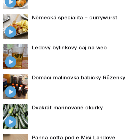
Německá specialita – currywurst
Ledový bylinkový čaj na web
Domácí malinovka babičky Růženky
Dvakrát marinované okurky
Panna cotta podle Míši Landové