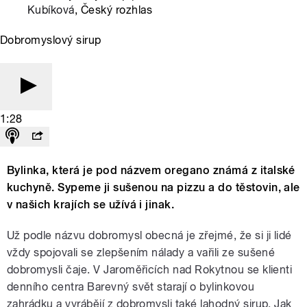
Kubíková
, Český rozhlas
Dobromyslový sirup
1:28
Bylinka, která je pod názvem oregano známá z italské
kuchyně. Sypeme ji sušenou na pizzu a do těstovin, ale
v našich krajích se užívá i jinak.
Už podle názvu dobromysl obecná je zřejmé, že si ji lidé
vždy spojovali se zlepšením nálady a vařili ze sušené
dobromysli čaje. V Jaroměřicích nad Rokytnou se klienti
denního centra Barevný svět starají o bylinkovou
zahrádku a vyrábějí z dobromysli také lahodný sirup. Jak