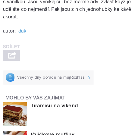
s vanilkou. Jsou vynikající i bez marmelády, zvlášť když je
uděláte co nejmenší. Pak jsou z nich jednohubky ke kávě
akorát.
autor:
dak
Všechny díly pořadu na mujRozhlas
MOHLO BY VÁS ZAJÍMAT
Tiramisu na víkend
Vajíčkové muffiny