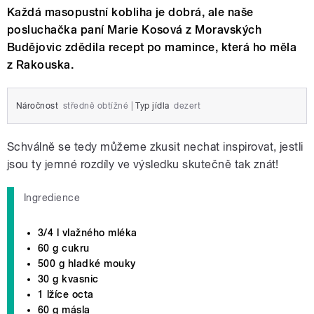
Každá masopustní kobliha je dobrá, ale naše
posluchačka paní Marie Kosová z Moravských
Budějovic zdědila recept po mamince, která ho měla
z Rakouska.
Náročnost
středně obtížné
|
Typ jídla
dezert
Schválně se tedy můžeme zkusit nechat inspirovat, jestli
jsou ty jemné rozdíly ve výsledku skutečně tak znát!
Ingredience
3/4 l vlažného mléka
60 g cukru
500 g hladké mouky
30 g kvasnic
1 lžíce octa
60 g másla