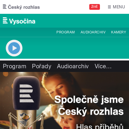
Přejít k hlavnímu obsahu
MENU
ŽIVĚ
PROGRAM
AUDIOARCHIV
KAMERY
Program
Pořady
Audioarchiv
Více
…