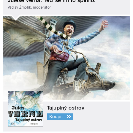
Julese Verna. Teď se mi to splnilo.
Václav Žmolík, moderátor
Tajuplný ostrov
Koupit