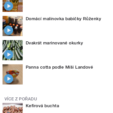
Domácí malinovka babičky Růženky
Dvakrát marinované okurky
Panna cotta podle Míši Landové
VÍCE Z POŘADU
Kefírová buchta