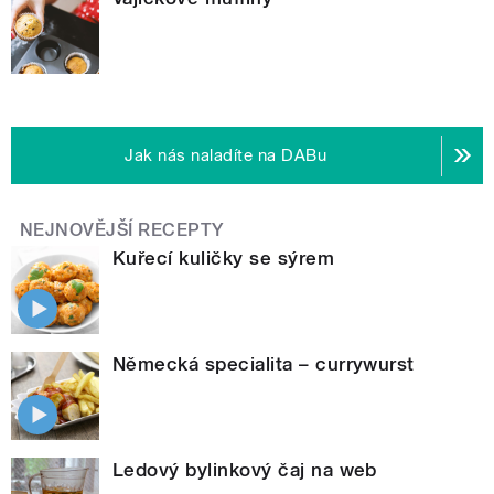
Jak nás naladíte na DABu
NEJNOVĚJŠÍ RECEPTY
Kuřecí kuličky se sýrem
Německá specialita – currywurst
Ledový bylinkový čaj na web