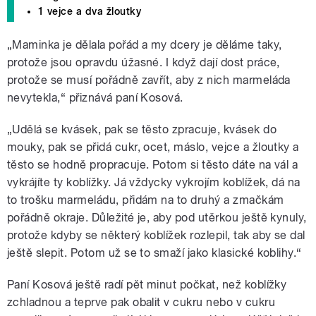
1 vejce a dva žloutky
„Maminka je dělala pořád a my dcery je děláme taky,
protože jsou opravdu úžasné. I když dají dost práce,
protože se musí pořádně zavřít, aby z nich marmeláda
nevytekla,“ přiznává paní Kosová.
„Udělá se kvásek, pak se těsto zpracuje, kvásek do
mouky, pak se přidá cukr, ocet, máslo, vejce a žloutky a
těsto se hodně propracuje. Potom si těsto dáte na vál a
vykrájíte ty koblížky. Já vždycky vykrojím koblížek, dá na
to trošku marmeládu, přidám na to druhý a zmačkám
pořádně okraje. Důležité je, aby pod utěrkou ještě kynuly,
protože kdyby se některý koblížek rozlepil, tak aby se dal
ještě slepit. Potom už se to smaží jako klasické koblihy.“
Paní Kosová ještě radí pět minut počkat, než koblížky
zchladnou a teprve pak obalit v cukru nebo v cukru