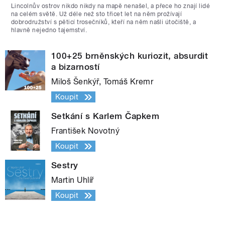
Lincolnův ostrov nikdo nikdy na mapě nenašel, a přece ho znají lidé
na celém světě. Už déle než sto třicet let na něm prožívají
dobrodružství s pěticí trosečníků, kteří na něm našli útočiště, a
hlavně nejedno tajemství.
100+25 brněnských kuriozit, absurdit
a bizarností
Miloš Šenkýř, Tomáš Kremr
Koupit
Setkání s Karlem Čapkem
František Novotný
Koupit
Sestry
Martin Uhlíř
Koupit