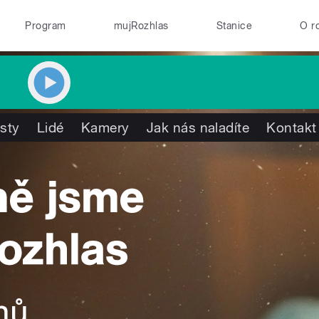
Program
mujRozhlas
Stanice
O r
isty
Lidé
Kamery
Jak nás naladíte
Kontakt