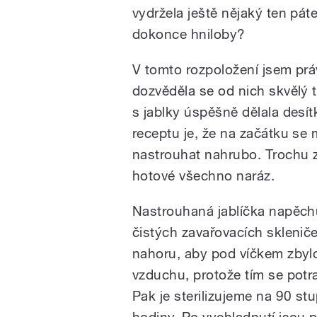
vydržela ještě nějaký ten pá
dokonce hniloby?
V tomto rozpoložení jsem pr
dozvěděla se od nich skvělý ti
s jablky úspěšně dělala desí
receptu je, že na začátku se 
nastrouhat nahrubo. Trochu z
hotové všechno naráz.
Nastrouhaná jablíčka napěc
čistých zavařovacích sklenič
nahoru, aby pod víčkem zbyl
vzduchu, protože tím se potra
Pak je sterilizujeme na 90 st
hodiny. Po vychladnutí jsou p