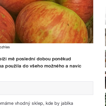
ozhlas
píži mě poslední dobou poněkud
lka použila do všeho možného a navíc
nemáme vhodný sklep, kde by jablka