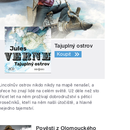
Tajuplný ostrov
Koupit
Lincolnův ostrov nikdo nikdy na mapě nenašel, a
přece ho znají lidé na celém světě. Už déle než sto
třicet let na něm prožívají dobrodružství s pěticí
trosečníků, kteří na něm našli útočiště, a hlavně
nejedno tajemství.
Pověsti z Olomouckého