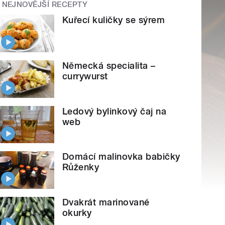
NEJNOVĚJŠÍ RECEPTY
Kuřecí kuličky se sýrem
Německá specialita –
currywurst
Ledový bylinkový čaj na
web
Domácí malinovka babičky
Růženky
Dvakrát marinované
okurky