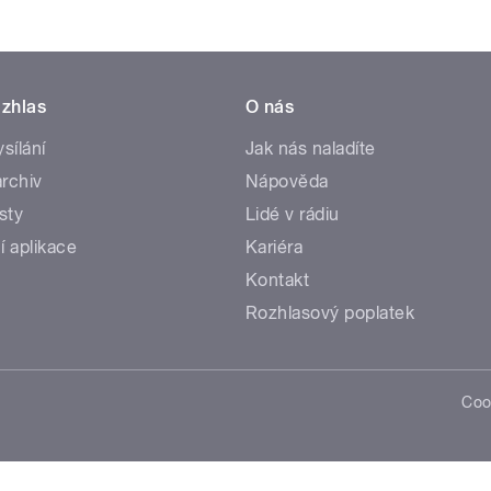
zhlas
O nás
ysílání
Jak nás naladíte
rchiv
Nápověda
sty
Lidé v rádiu
í aplikace
Kariéra
Kontakt
Rozhlasový poplatek
Coo