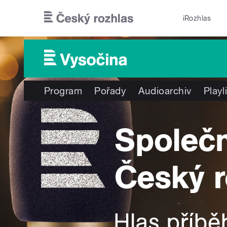
Přejít k hlavnímu obsahu
iRozhlas
Program
Pořady
Audioarchiv
Playl