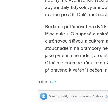
aby se daly kdykoli vytáhnout
rovnou použít. Další možností 
Budeme potřebovat na dvě kila
lžíce cukru. Oloupaná a nakrá
citrónovou šťávou a cukrem 
šťouchadlem na brambory neb
jaké pyré máme raději, a opět
Otočíme dnem vzhůru jako d
připraveno k vaření i pečení 
autor:
dak
Všechny díly pořadu na mujRozhlas