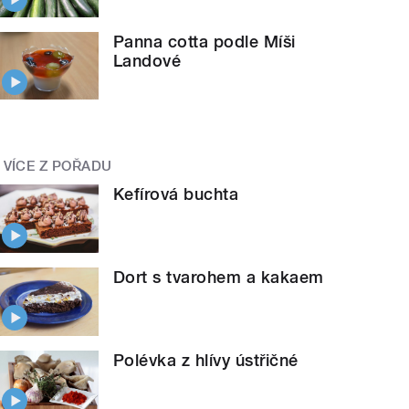
Panna cotta podle Míši
Landové
VÍCE Z POŘADU
Kefírová buchta
Dort s tvarohem a kakaem
Polévka z hlívy ústřičné