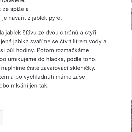
 ze spíže a
je navařit z jablek pyré.
 jablek šťávu ze dvou citrónů a čtyři
jená jablka svaříme se čtvrt litrem vody a
asi půl hodiny. Potom rozmačkáme
o umixujeme do hladka, podle toho,
 naplníme čisté zavařovací skleničky.
žem a po vychladnutí máme zase
nebo mlsání jen tak.