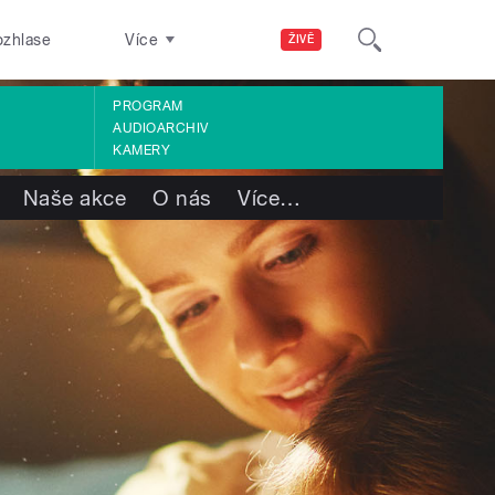
ozhlase
Více
ŽIVĚ
PROGRAM
AUDIOARCHIV
KAMERY
Naše akce
O nás
Více
…