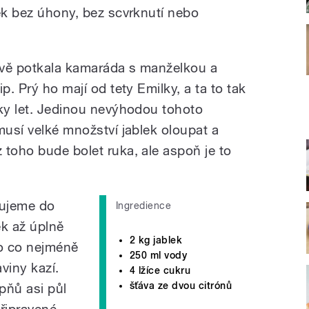
tek bez úhony, bez scvrknutí nebo
ávě potkala kamaráda s manželkou a
p. Prý ho mají od tety Emilky, a ta to tak
tky let. Jedinou nevýhodou tohoto
musí velké množství jablek oloupat a
 toho bude bolet ruka, ale aspoň je to
hujeme do
Ingredience
ek až úplně
2 kg jablek
o co nejméně
250 ml vody
viny kazí.
4 lžíce cukru
šťáva ze dvou citrónů
upňů asi půl
řipravené,