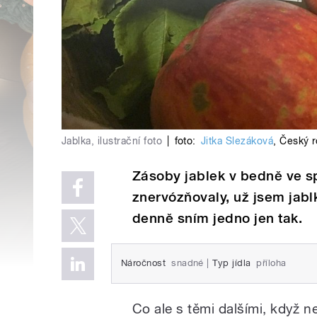
Jablka, ilustrační foto
|
foto:
Jitka Slezáková
,
Český r
Zásoby jablek v bedně ve s
znervózňovaly, už jsem jab
denně sním jedno jen tak.
Náročnost
snadné
|
Typ jídla
příloha
Co ale s těmi dalšími, když 