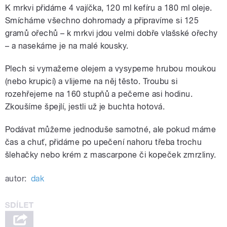
K mrkvi přidáme 4 vajíčka, 120 ml kefíru a 180 ml oleje.
Smícháme všechno dohromady a připravíme si 125
gramů ořechů – k mrkvi jdou velmi dobře vlašské ořechy
– a nasekáme je na malé kousky.
Plech si vymažeme olejem a vysypeme hrubou moukou
(nebo krupicí) a vlijeme na něj těsto. Troubu si
rozehřejeme na 160 stupňů a pečeme asi hodinu.
Zkoušíme špejlí, jestli už je buchta hotová.
Podávat můžeme jednoduše samotné, ale pokud máme
čas a chuť, přidáme po upečení nahoru třeba trochu
šlehačky nebo krém z mascarpone či kopeček zmrzliny.
autor:
dak