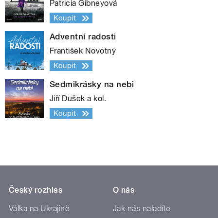
Patricia Gibneyová
Koupit
Adventní radosti
František Novotný
Koupit
Sedmikrásky na nebi
Jiří Dušek a kol.
Koupit
Český rozhlas
O nás
Válka na Ukrajině
Jak nás naladíte