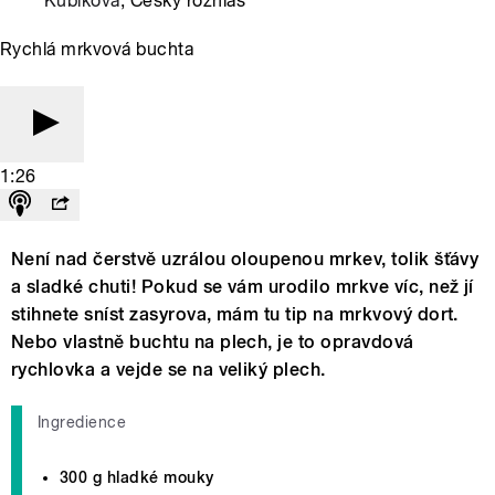
Kubíková
, Český rozhlas
Rychlá mrkvová buchta
1:26
Není nad čerstvě uzrálou oloupenou mrkev, tolik šťávy
a sladké chuti! Pokud se vám urodilo mrkve víc, než jí
stihnete sníst zasyrova, mám tu tip na mrkvový dort.
Nebo vlastně buchtu na plech, je to opravdová
rychlovka a vejde se na veliký plech.
Ingredience
300 g hladké mouky