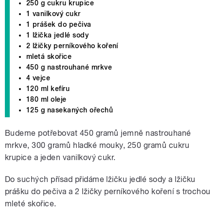
250 g cukru krupice
1 vanilkový cukr
1 prášek do pečiva
1 lžička jedlé sody
2 lžičky perníkového koření
mletá skořice
450 g nastrouhané mrkve
4 vejce
120 ml kefíru
180 ml oleje
125 g nasekaných ořechů
Budeme potřebovat 450 gramů jemně nastrouhané
mrkve, 300 gramů hladké mouky, 250 gramů cukru
krupice a jeden vanilkový cukr.
Do suchých přísad přidáme lžičku jedlé sody a lžičku
prášku do pečiva a 2 lžičky perníkového koření s trochou
mleté skořice.