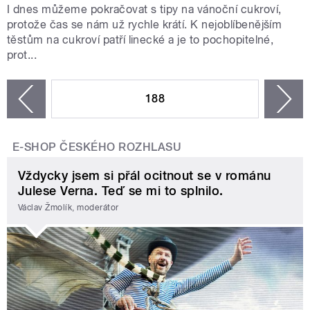
I dnes můžeme pokračovat s tipy na vánoční cukroví,
protože čas se nám už rychle krátí. K nejoblíbenějším
těstům na cukroví patří linecké a je to pochopitelné,
prot...
STRÁNKY
188
n
zí
E-SHOP ČESKÉHO ROZHLASU
Vždycky jsem si přál ocitnout se v románu
Julese Verna. Teď se mi to splnilo.
Václav Žmolík, moderátor