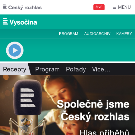
Přejít k hlavnímu obsahu
MENU
ŽIVĚ
PROGRAM
AUDIOARCHIV
KAMERY
Recepty
Program
Pořady
Více
…