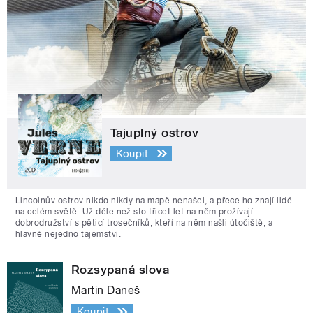
Tajuplný ostrov
Koupit
Lincolnův ostrov nikdo nikdy na mapě nenašel, a přece ho znají lidé
na celém světě. Už déle než sto třicet let na něm prožívají
dobrodružství s pěticí trosečníků, kteří na něm našli útočiště, a
hlavně nejedno tajemství.
Rozsypaná slova
Martin Daneš
Koupit