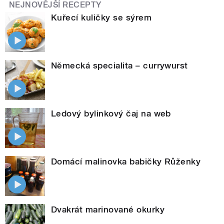
NEJNOVĚJŠÍ RECEPTY
Kuřecí kuličky se sýrem
Německá specialita – currywurst
Ledový bylinkový čaj na web
Domácí malinovka babičky Růženky
Dvakrát marinované okurky