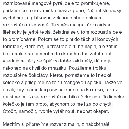
rozmixované mangové pyré, celé to promixujeme,
přidáme do toho vaničku mascarpone, 250 ml šlehačky
vyšlehané, a plátkovou želatinu nabobtnalou a
rozpuštěnou ve vodě. Ta směs manga, čokolády a
šlehačky je ještě teplá, želatina se v tom rozpustí a celé
to promícháme. Potom se to plní do těch silikonových
formiček, které mají uprostřed díru na náplň, ale zatím
bez náplně se to nechá do druhého dne zatuhnout
v ledničce. Aby se špičky dobře vyklápěly, dáme je
nakonec na chvíli do mrazáku. Použijeme trošku
rozpuštěné čokolády, kterou pomažeme to linecké
kolečko a přilepíme na to tu mangovou špičku. Takže ve
chvíli, kdy máme korpusy nalepené na kolečku, tak už
musíme mít zase rozpuštěnou bílou čokoládu. To linecké
kolečko je tam proto, abychom to měli za co chytit.
Otočit, namočit, rychle vytáhnout, nechat okapat.
Mezitím si připravíme rozvar z malin, z nabobtnalé