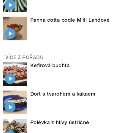
Panna cotta podle Míši Landové
VÍCE Z POŘADU
Kefírová buchta
Dort s tvarohem a kakaem
Polévka z hlívy ústřičné