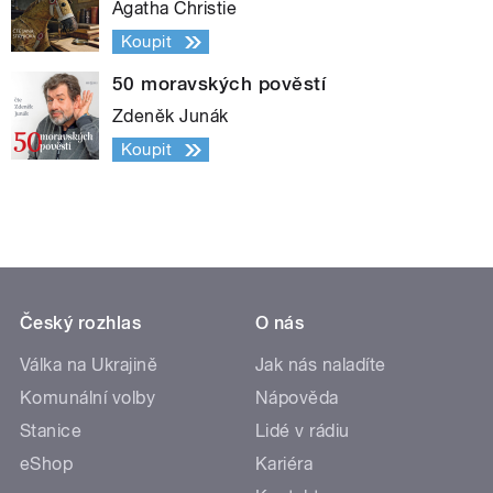
Agatha Christie
Koupit
50 moravských pověstí
Zdeněk Junák
Koupit
Český rozhlas
O nás
Válka na Ukrajině
Jak nás naladíte
Komunální volby
Nápověda
Stanice
Lidé v rádiu
eShop
Kariéra