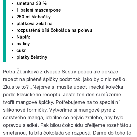
smetana 33 %
1 balení mascarpone
250 ml šlehačky
plátková želatina
rozpuštěná bílá čokoláda na polevu
Náplň:
maliny
cukr
plátky želatiny
Petra Žbánková z dvojice Sestry pečou ale dokáže
recept na plněné špičky podat tak, jako by o nic nešlo.
Zkusíte to? „Nejprve si musíte upéct linecká kolečka
podle klasického receptu. Ještě ten den si můžeme
tvořit mangové špičky. Potřebujeme na to speciální
silikonové formičky. Vytvoříme si mangové pyré z
čerstvého manga, ideálně co nejvíc zralého, aby bylo
opravdu sladké. Pak bílou čokoládu přelijeme rozehřátou
smetanou, ta bílá čokoláda se rozpustí. Dáme do toho to