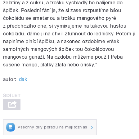
želatiny a z cukru, a trošku vychladlý ho nalijeme do
špiček. Poslední fází je, že si zase rozpustíme bílou
čokoládu se smetanou a trošku mangového pyré
z předchozího dne, si vymixujeme na takovou hustou
čokoládu, dáme ji na chvíli ztuhnout do ledničky. Potom jí
naplníme plnící špičku, a nakonec ozdobíme vršek
samotných mangových špiček tou čokoládovou
mangovou ganáží. Na ozdobu můžeme použít třeba
sušené mango, plátky zlata nebo oříšky.“
autor:
dak
Všechny díly pořadu na mujRozhlas