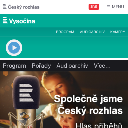
Přejít k hlavnímu obsahu
MENU
ŽIVĚ
PROGRAM
AUDIOARCHIV
KAMERY
Program
Pořady
Audioarchiv
Více
…