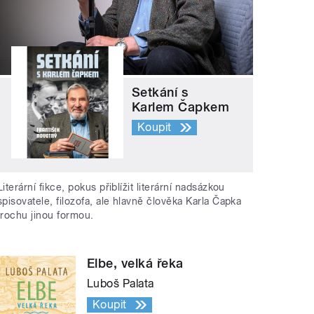
Setkání s
Karlem Čapkem
Koupit
Literární fikce, pokus přiblížit literární nadsázkou
spisovatele, filozofa, ale hlavně člověka Karla Čapka
trochu jinou formou.
Elbe, velká řeka
Luboš Palata
Koupit