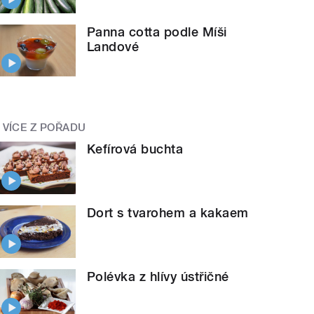
Panna cotta podle Míši
Landové
VÍCE Z POŘADU
Kefírová buchta
Dort s tvarohem a kakaem
Polévka z hlívy ústřičné