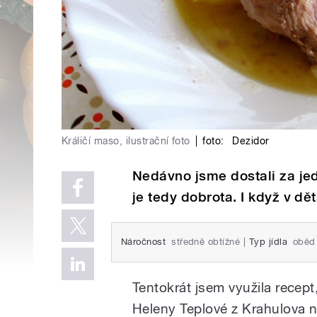
Králičí maso, ilustrační foto
|
foto:
Dezidor
Nedávno jsme dostali za je
je tedy dobrota. I když v dě
Náročnost
středně obtížné
|
Typ jídla
oběd
Tentokrát jsem využila recep
Heleny Teplové z Krahulova n