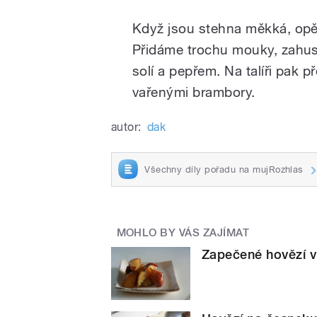
Když jsou stehna měkká, opě
Přidáme trochu mouky, zahus
solí a pepřem. Na talíři pak
vařenými brambory.
autor:
dak
Všechny díly pořadu na mujRozhlas
MOHLO BY VÁS ZAJÍMAT
Zapečené hovězí v