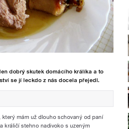
den dobrý skutek domácího králíka a to
tství se jí leckdo z nás docela přejedl.
t, který mám už dlouho schovaný od paní
a králičí stehno nadivoko s uzeným