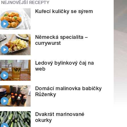
NEJNOVĚJŠÍ RECEPTY
Kuřecí kuličky se sýrem
Německá specialita –
currywurst
Ledový bylinkový čaj na
web
Domácí malinovka babičky
Růženky
Dvakrát marinované
okurky