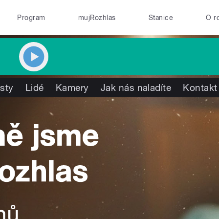
Program
mujRozhlas
Stanice
O r
isty
Lidé
Kamery
Jak nás naladíte
Kontakt