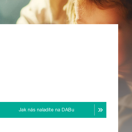
Jak nás naladíte na DABu