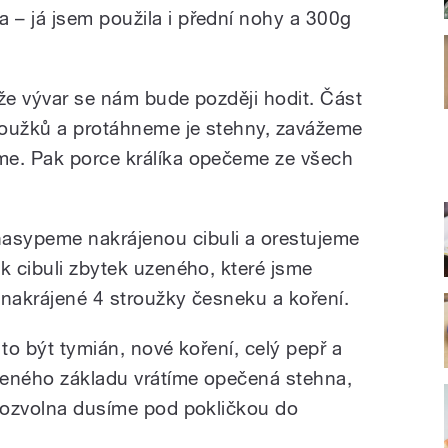
– já jsem použila i přední nohy a 300g
ože vývar se nám bude později hodit. Část
roužků a protáhneme je stehny, zavážeme
me. Pak porce králíka opečeme ze všech
asypeme nakrájenou cibuli a orestujeme
k cibuli zbytek uzeného, které jsme
y nakrájené 4 stroužky česneku a koření.
 to být tymián, nové koření, celý pepř a
aveného základu vrátíme opečená stehna,
 pozvolna dusíme pod pokličkou do