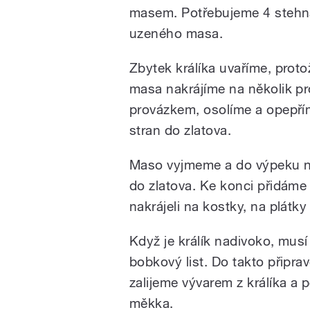
masem. Potřebujeme 4 stehna 
uzeného masa.
Zbytek králíka uvaříme, prot
masa nakrájíme na několik p
provázkem, osolíme a opepří
stran do zlatova.
Maso vyjmeme a do výpeku n
do zlatova. Ke konci přidáme 
nakrájeli na kostky, na plátk
Když je králík nadivoko, musí
bobkový list. Do takto připr
zalijeme vývarem z králíka a
měkka.