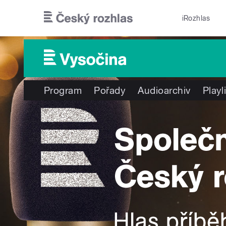
Přejít k hlavnímu obsahu
iRozhlas
Program
Pořady
Audioarchiv
Playl