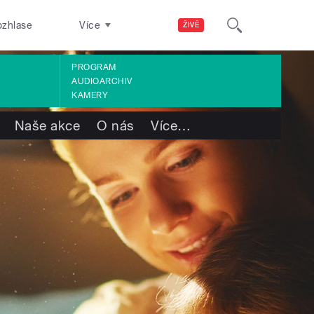
ozhlase
Více
ŽIVĚ
PROGRAM
AUDIOARCHIV
KAMERY
Naše akce
O nás
Více
…