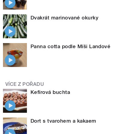
Dvakrát marinované okurky
Panna cotta podle Míši Landové
VÍCE Z POŘADU
Kefírová buchta
Dort s tvarohem a kakaem