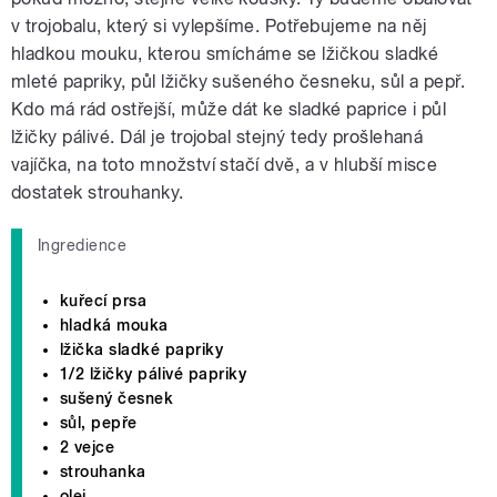
v trojobalu, který si vylepšíme. Potřebujeme na něj
hladkou mouku, kterou smícháme se lžičkou sladké
mleté papriky, půl lžičky sušeného česneku, sůl a pepř.
Kdo má rád ostřejší, může dát ke sladké paprice i půl
lžičky pálivé. Dál je trojobal stejný tedy prošlehaná
vajíčka, na toto množství stačí dvě, a v hlubší misce
dostatek strouhanky.
Ingredience
kuřecí prsa
hladká mouka
lžička sladké papriky
1/2 lžičky pálivé papriky
sušený česnek
sůl, pepře
2 vejce
strouhanka
olej