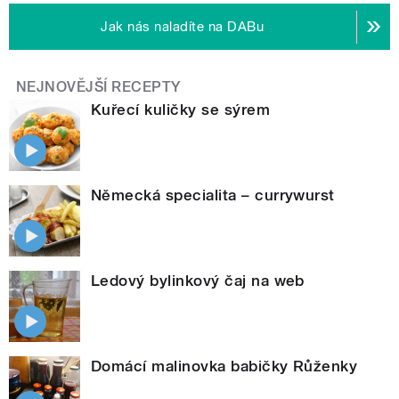
Jak nás naladíte na DABu
NEJNOVĚJŠÍ RECEPTY
Kuřecí kuličky se sýrem
Německá specialita – currywurst
Ledový bylinkový čaj na web
Domácí malinovka babičky Růženky