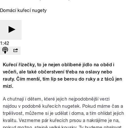
Domácí kuřecí nugety
1:42
Kuřecí řízečky, to je nejen oblíbené jídlo na oběd i
večeři, ale také občerstvení třeba na oslavy nebo
rauty. Čím menší, tím líp se berou do ruky a z táců jen
mizí.
A chutnají i dětem, které jejich nejpodobnější verzi
najdou v podobně kuřecích nugetek. Pokud máme čas a
trpělivost, můžeme si je udělat i doma, a tím ohlídat jejich
kvalitu. Vezmeme pár kuřecích prsou a nakrájíme je na,
pokud možno, stejně velké kousky. Ty budeme obalovat