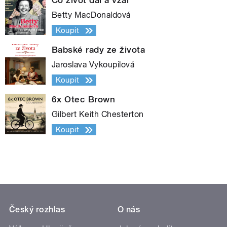
Co život dal a vzal
Betty MacDonaldová
Koupit
Babské rady ze života
Jaroslava Vykoupilová
Koupit
6x Otec Brown
Gilbert Keith Chesterton
Koupit
Český rozhlas
O nás