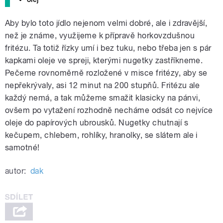
Aby bylo toto jídlo nejenom velmi dobré, ale i zdravější,
než je známe, využijeme k přípravě horkovzdušnou
fritézu. Ta totiž řízky umí i bez tuku, nebo třeba jen s pár
kapkami oleje ve spreji, kterými nugetky zastříkneme.
Pečeme rovnoměrně rozložené v misce fritézy, aby se
nepřekrývaly, asi 12 minut na 200 stupňů. Fritézu ale
každý nemá, a tak můžeme smažit klasicky na pánvi,
ovšem po vytažení rozhodně necháme odsát co nejvíce
oleje do papírových ubrousků. Nugetky chutnají s
kečupem, chlebem, rohlíky, hranolky, se slátem ale i
samotné!
autor:
dak