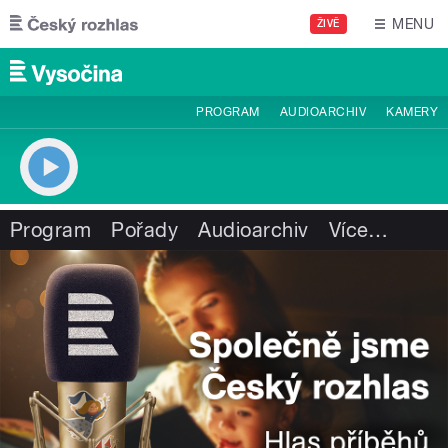
Přejít k hlavnímu obsahu
MENU
ŽIVĚ
PROGRAM
AUDIOARCHIV
KAMERY
Program
Pořady
Audioarchiv
Více
…