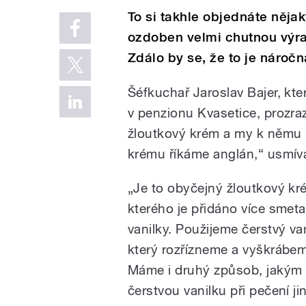
To si takhle objednáte nějak
ozdoben velmi chutnou výra
Zdálo by se, že to je náročn
Šéfkuchař Jaroslav Bajer, kt
v penzionu Kvasetice, prozra
žloutkový krém a my k němu 
krému říkáme anglán,“ usmív
„Je to obyčejný žloutkový kr
kterého je přidáno více smeta
vanilky. Použijeme čerstvý va
který rozřízneme a vyškrábe
Máme i druhý způsob, jakým
čerstvou vanilku při pečení ji