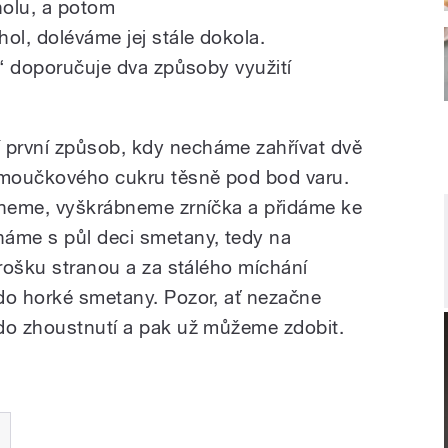
holu, a potom
ol, doléváme jej stále dokola.
,“ doporučuje dva způsoby využití
první způsob, kdy necháme zahřívat dvě
y moučkového cukru těsně pod bod varu.
zneme, vyškrábneme zrníčka a přidáme ke
háme s půl deci smetany, tedy na
trošku stranou a za stálého míchání
do horké smetany. Pozor, ať nezačne
do zhoustnutí a pak už můžeme zdobit.