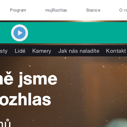
Program
mujRozhlas
Stanice
O r
isty
Lidé
Kamery
Jak nás naladíte
Kontakt