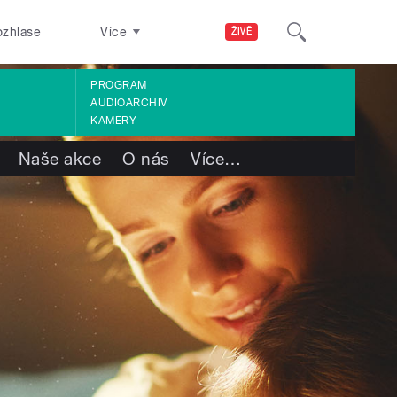
ozhlase
Více
ŽIVĚ
PROGRAM
AUDIOARCHIV
KAMERY
Naše akce
O nás
Více
…