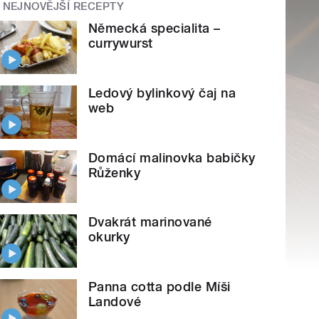
NEJNOVĚJŠÍ RECEPTY
Německá specialita –
currywurst
Ledový bylinkový čaj na
web
Domácí malinovka babičky
Růženky
Dvakrát marinované
okurky
Panna cotta podle Míši
Landové