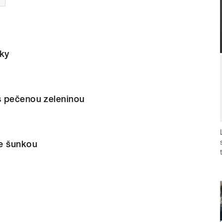
ky
 pečenou zeleninou
e šunkou