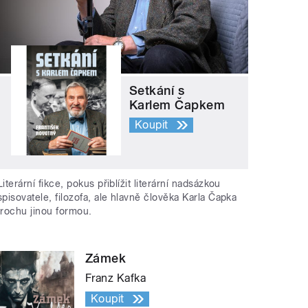
Setkání s
Karlem Čapkem
Koupit
Literární fikce, pokus přiblížit literární nadsázkou
spisovatele, filozofa, ale hlavně člověka Karla Čapka
trochu jinou formou.
Zámek
Franz Kafka
Koupit