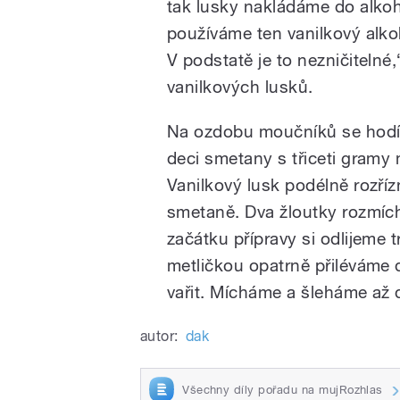
tak lusky nakládáme do alko
používáme ten vanilkový alkoh
V podstatě je to nezničitelné
vanilkových lusků.
Na ozdobu moučníků se hodí 
deci smetany s třiceti gram
Vanilkový lusk podélně rozří
smetaně. Dva žloutky rozmíc
začátku přípravy si odlijeme 
metličkou opatrně přiléváme 
vařit. Mícháme a šleháme až 
autor:
dak
Všechny díly pořadu na mujRozhlas