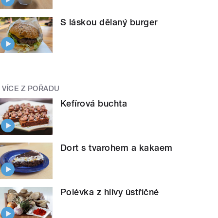
S láskou dělaný burger
VÍCE Z POŘADU
Kefírová buchta
Dort s tvarohem a kakaem
Polévka z hlívy ústřičné