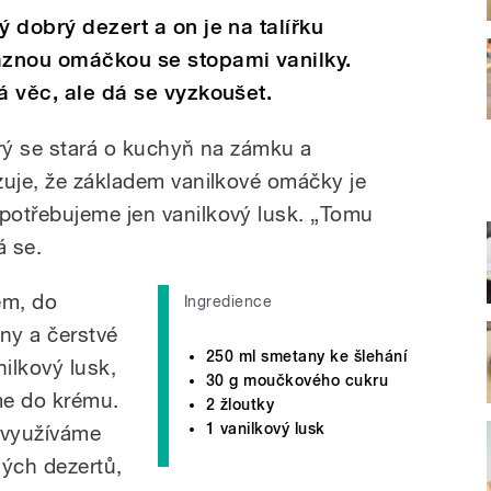
ý dobrý dezert a on je na talířku
znou omáčkou se stopami vanilky.
á věc, ale dá se vyzkoušet.
erý se stará o kuchyň na zámku a
zuje, že základem vanilkové omáčky je
potřebujeme jen vanilkový lusk. „Tomu
á se.
ém, do
Ingredience
ny a čerstvé
250 ml smetany ke šlehání
nilkový lusk,
30 g moučkového cukru
me do krému.
2 žloutky
1 vanilkový lusk
 využíváme
ných dezertů,