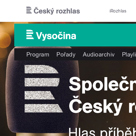
Přejít k hlavnímu obsahu
iRozhlas
Program
Pořady
Audioarchiv
Playl