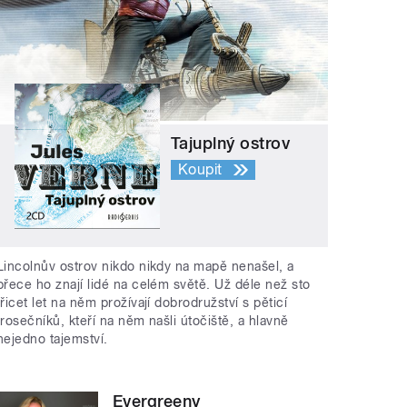
Tajuplný ostrov
Koupit
Lincolnův ostrov nikdo nikdy na mapě nenašel, a
přece ho znají lidé na celém světě. Už déle než sto
třicet let na něm prožívají dobrodružství s pěticí
trosečníků, kteří na něm našli útočiště, a hlavně
nejedno tajemství.
Evergreeny