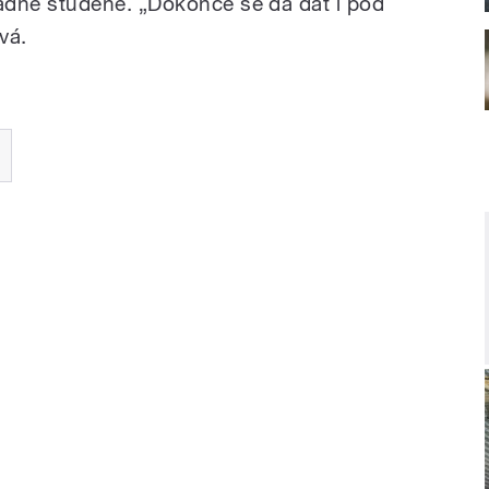
dně studené. „Dokonce se dá dát i pod
vá.