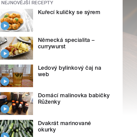
NEJNOVĚJŠÍ RECEPTY
Kuřecí kuličky se sýrem
Německá specialita –
currywurst
Ledový bylinkový čaj na
web
Domácí malinovka babičky
Růženky
Dvakrát marinované
okurky