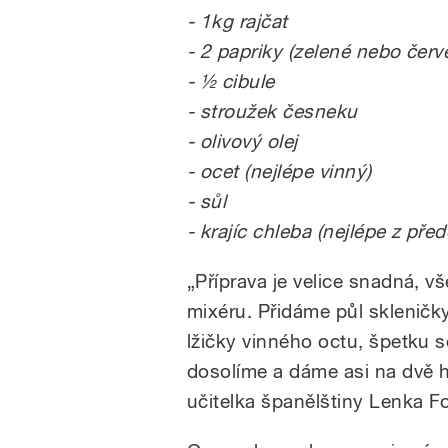
- 1kg rajčat
- 2 papriky (zelené nebo červ
- ½ cibule
- stroužek česneku
- olivový olej
- ocet (nejlépe vinný)
- sůl
- krajíc chleba (nejlépe z p
„Příprava je velice snadná, 
mixéru. Přidáme půl skleničky
lžičky vinného octu, špetku s
dosolíme a dáme asi na dvě ho
učitelka španělštiny Lenka 