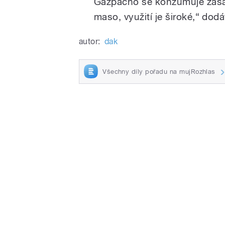
Gazpacho se konzumuje zása
maso, využití je široké,“ dodá
autor:
dak
Všechny díly pořadu na mujRozhlas