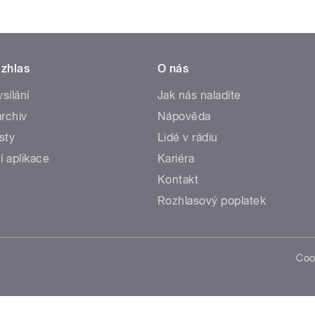
zhlas
O nás
ysílání
Jak nás naladíte
rchiv
Nápověda
sty
Lidé v rádiu
í aplikace
Kariéra
Kontakt
Rozhlasový poplatek
Coo