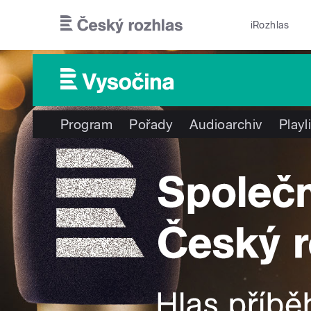
Přejít k hlavnímu obsahu
iRozhlas
Program
Pořady
Audioarchiv
Playl