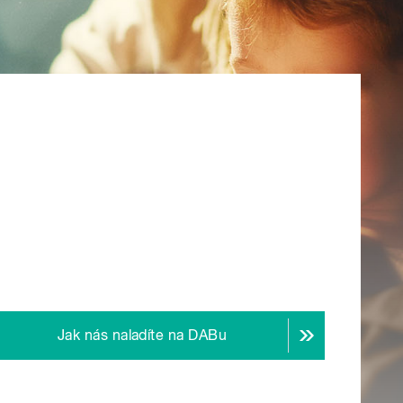
Jak nás naladíte na DABu