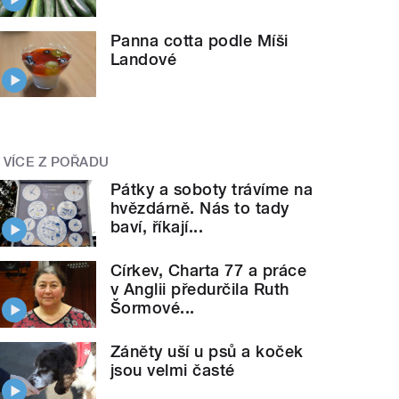
Panna cotta podle Míši
Landové
VÍCE Z POŘADU
Pátky a soboty trávíme na
hvězdárně. Nás to tady
baví, říkají...
Církev, Charta 77 a práce
v Anglii předurčila Ruth
Šormové...
Záněty uší u psů a koček
jsou velmi časté