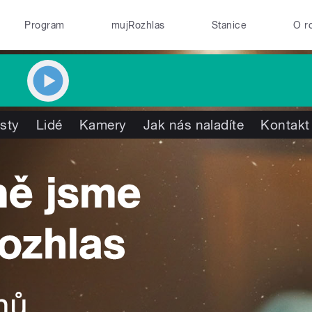
Program
mujRozhlas
Stanice
O r
isty
Lidé
Kamery
Jak nás naladíte
Kontakt