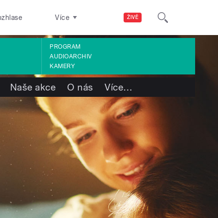
ozhlase
Více
ŽIVĚ
PROGRAM
AUDIOARCHIV
KAMERY
Naše akce
O nás
Více
…