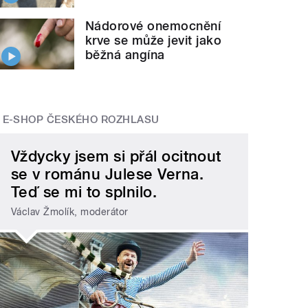
Nádorové onemocnění
krve se může jevit jako
běžná angína
E-SHOP ČESKÉHO ROZHLASU
Vždycky jsem si přál ocitnout
se v románu Julese Verna.
Teď se mi to splnilo.
Václav Žmolík, moderátor