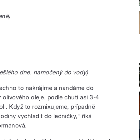
ené)
ředešlého dne, namočený do vody)
všechno to nakrájíme a nandáme do
 olivového oleje, podle chuti asi 3-4
oli. Když to rozmixujeme, případně
diny vychladit do ledničky,“ říká
Formanová.