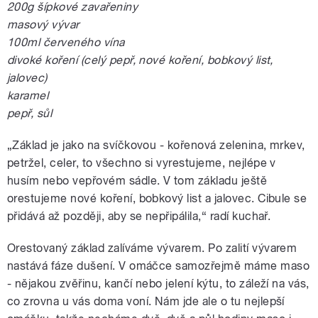
200g šípkové zavařeniny
masový vývar
100ml červeného vína
divoké koření (celý pepř, nové koření, bobkový list,
jalovec)
karamel
pepř, sůl
„Základ je jako na svíčkovou - kořenová zelenina, mrkev,
petržel, celer, to všechno si vyrestujeme, nejlépe v
husím nebo vepřovém sádle. V tom základu ještě
orestujeme nové koření, bobkový list a jalovec. Cibule se
přidává až později, aby se nepřipálila,“ radí kuchař.
Orestovaný základ zalíváme vývarem. Po zalití vývarem
nastává fáze dušení. V omáčce samozřejmě máme maso
- nějakou zvěřinu, kančí nebo jelení kýtu, to záleží na vás,
co zrovna u vás doma voní. Nám jde ale o tu nejlepší