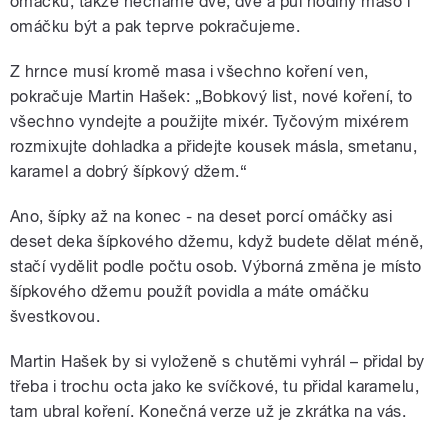
omáčku, takže necháme dvě, dvě a půl hodiny maso i
omáčku být a pak teprve pokračujeme.
Z hrnce musí kromě masa i všechno koření ven,
pokračuje Martin Hašek: „Bobkový list, nové koření, to
všechno vyndejte a použijte mixér. Tyčovým mixérem
rozmixujte dohladka a přidejte kousek másla, smetanu,
karamel a dobrý šípkový džem.“
Ano, šípky až na konec - na deset porcí omáčky asi
deset deka šípkového džemu, když budete dělat méně,
stačí vydělit podle počtu osob. Výborná změna je místo
šípkového džemu použít povidla a máte omáčku
švestkovou.
Martin Hašek by si vyloženě s chutěmi vyhrál – přidal by
třeba i trochu octa jako ke svíčkové, tu přidal karamelu,
tam ubral koření. Konečná verze už je zkrátka na vás.