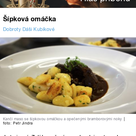
Šípková omáčka
Dobroty Dáši Kubíkové
Kančí maso se šípkovou omáčkou a opečenými bramborovými noky
|
foto:
Petr Jindra