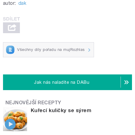
autor:
dak
Všechny díly pořadu na mujRozhlas
Jak nás naladíte na DABu
NEJNOVĚJŠÍ RECEPTY
Kuřecí kuličky se sýrem