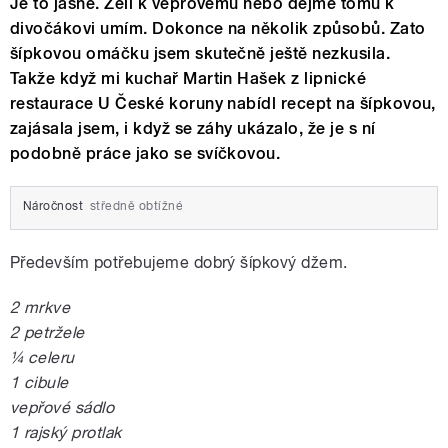
Je to jasné. Zelí k vepřovému nebo dejme tomu k
divočákovi umím. Dokonce na několik způsobů. Zato
šípkovou omáčku jsem skutečně ještě nezkusila.
Takže když mi kuchař Martin Hašek z lipnické
restaurace U České koruny nabídl recept na šípkovou,
zajásala jsem, i když se záhy ukázalo, že je s ní
podobně práce jako se svíčkovou.
Náročnost
středně obtížné
Především potřebujeme dobrý šípkový džem.
2 mrkve
2 petržele
¼ celeru
1 cibule
vepřové sádlo
1 rajský protlak