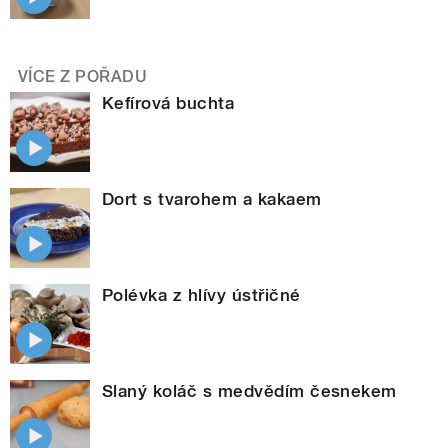
VÍCE Z POŘADU
Kefírová buchta
Dort s tvarohem a kakaem
Polévka z hlívy ústřičné
Slaný koláč s medvědím česnekem