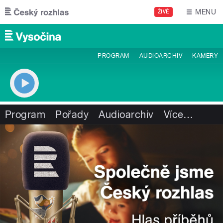
Přejít k hlavnímu obsahu
MENU
ŽIVĚ
PROGRAM
AUDIOARCHIV
KAMERY
Program
Pořady
Audioarchiv
Více
…