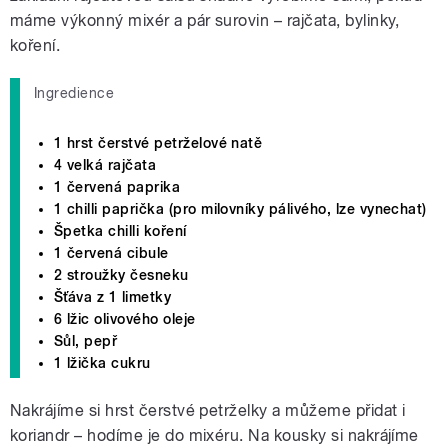
máme výkonný mixér a pár surovin – rajčata, bylinky,
koření.
Ingredience
1 hrst čerstvé petrželové natě
4 velká rajčata
1 červená paprika
1 chilli paprička (pro milovníky pálivého, lze vynechat)
Špetka chilli koření
1 červená cibule
2 stroužky česneku
Šťáva z 1 limetky
6 lžic olivového oleje
Sůl, pepř
1 lžička cukru
Nakrájíme si hrst čerstvé petrželky a můžeme přidat i
koriandr – hodíme je do mixéru. Na kousky si nakrájíme