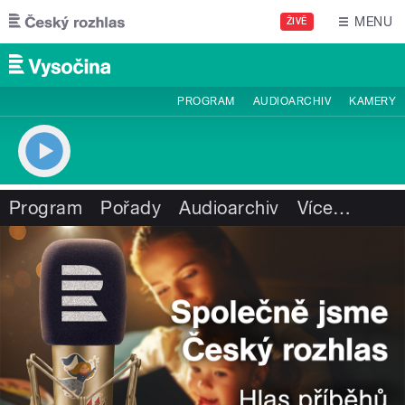
Přejít k hlavnímu obsahu
MENU
ŽIVĚ
PROGRAM
AUDIOARCHIV
KAMERY
Program
Pořady
Audioarchiv
Více
…