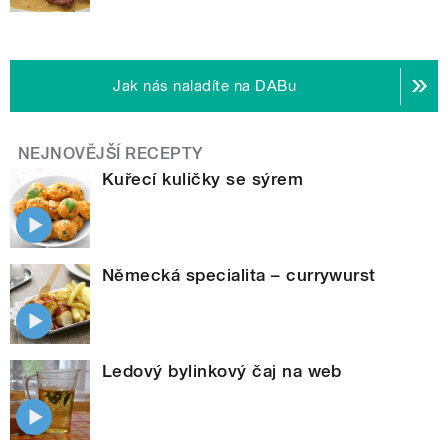
Jak nás naladíte na DABu
NEJNOVĚJŠÍ RECEPTY
Kuřecí kuličky se sýrem
Německá specialita – currywurst
Ledový bylinkový čaj na web