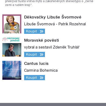
překrývá tlustá vrstva mýtů a zakořeněných stereotypů o „černé
zemi a rudém kraji“.
Děkovačky Libuše Švormové
Libuše Švormová - Patrik Rozehnal
Koupit
Moravské pověsti
vybral a sestavil Zdeněk Truhlář
Koupit
Cantus lucis
Carmina Bohemica
Koupit