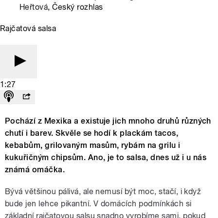
Heřtová
, Český rozhlas
Rajčatová salsa
1:27
Pochází z Mexika a existuje jich mnoho druhů různých
chutí i barev. Skvěle se hodí k plackám tacos,
kebabům, grilovaným masům, rybám na grilu i
kukuřičným chipsům. Ano, je to salsa, dnes už i u nás
známá omáčka.
Bývá většinou pálivá, ale nemusí být moc, stačí, i když
bude jen lehce pikantní. V domácích podmínkách si
základní rajčatovou salsu snadno vyrobíme sami, pokud