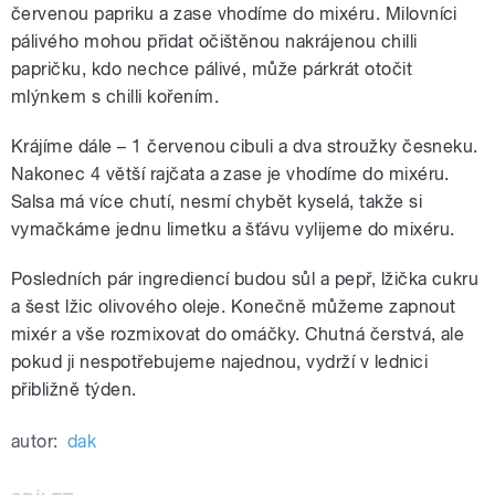
červenou papriku a zase vhodíme do mixéru. Milovníci
pálivého mohou přidat očištěnou nakrájenou chilli
papričku, kdo nechce pálivé, může párkrát otočit
mlýnkem s chilli kořením.
Krájíme dále – 1 červenou cibuli a dva stroužky česneku.
Nakonec 4 větší rajčata a zase je vhodíme do mixéru.
Salsa má více chutí, nesmí chybět kyselá, takže si
vymačkáme jednu limetku a šťávu vylijeme do mixéru.
Posledních pár ingrediencí budou sůl a pepř, lžička cukru
a šest lžic olivového oleje. Konečně můžeme zapnout
mixér a vše rozmixovat do omáčky. Chutná čerstvá, ale
pokud ji nespotřebujeme najednou, vydrží v lednici
přibližně týden.
autor:
dak