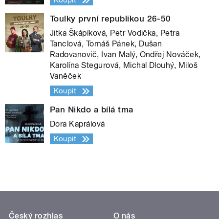
Koupit
Toulky první republikou 26-50
Jitka Škápíková, Petr Vodička, Petra
Tanclová, Tomáš Pánek, Dušan
Radovanovič, Ivan Malý, Ondřej Nováček,
Karolína Stegurová, Michal Dlouhý, Miloš
Vaněček
Koupit
Pan Nikdo a bílá tma
Dora Kaprálová
Koupit
Český rozhlas
O nás