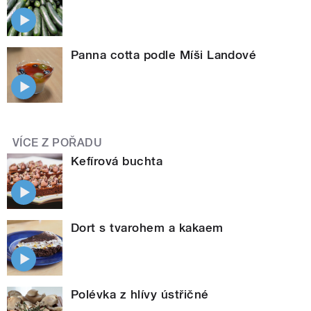
Panna cotta podle Míši Landové
VÍCE Z POŘADU
Kefírová buchta
Dort s tvarohem a kakaem
Polévka z hlívy ústřičné