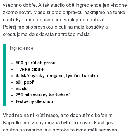
všechno dobře. A tak stačilo obě ingredience jen vhodně
zkombinovat. Maso si před přípravou nakrájíme na tenké
nudličky – čím menším tím rychleji jsou hotové.
Pokrájíme si obrovskou cibuli na malé kostičky a
orestujeme do sklovata na trošce másla.
Ingredience
500 g krůtích prsou
1 velké cibule
italské bylinky: oregano, tymián, bazalka
sůl, pepř
máslo
250 ml smetany ke šlehání
těstoviny dle chuti
Vhodíme na ni krůtí maso, a to dochutíme kořením.
Napadlo mě, že by možná bylo zajímavé zkusit, jak
chutná na paprice, ale protože to jsme měli nedávno,