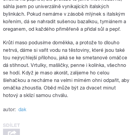
sáhla jsem po univerzálně vynikajících italských
bylinkách. Pokud nemáme v zásobě mlýnek s italským
kořením, dá se nahradit sušenou bazalkou, tymiánem a
oreganem, od každého přiměřeně a přidal sůl a pepř.
Krůtí maso podusíme doměkka, a protože to dlouho
netrvá, dáme si vařit vodu na těstoviny, které jsou také
tou nejrychlejší přílohou, jaká se ke smetanové omáčce
dá stihnout. Vrtulky, mašličky, penne i kolínka, všechno
se hodí. Když je maso akorát, zalijeme ho celou
šlehačkou a necháme na velmi mírném ohni odpařit, aby
omáčka zhoustla. Oběd může být za dvacet minut
hotový a sklízí samou chválu.
autor:
dak