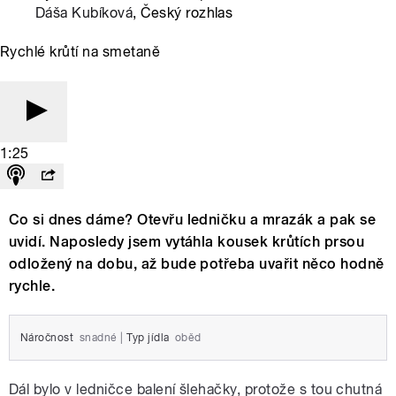
Dáša Kubíková
, Český rozhlas
Rychlé krůtí na smetaně
1:25
Co si dnes dáme? Otevřu ledničku a mrazák a pak se
uvidí. Naposledy jsem vytáhla kousek krůtích prsou
odložený na dobu, až bude potřeba uvařit něco hodně
rychle.
Náročnost
snadné
|
Typ jídla
oběd
Dál bylo v ledničce balení šlehačky, protože s tou chutná