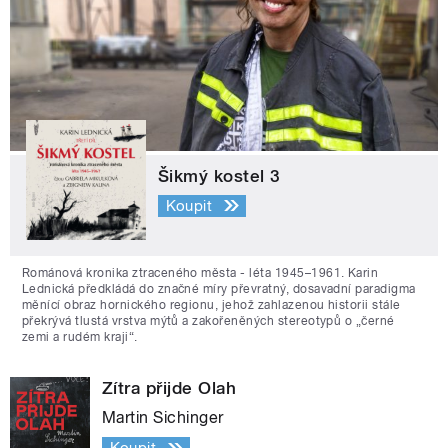
Šikmý kostel 3
Koupit
Románová kronika ztraceného města - léta 1945–1961. Karin
Lednická předkládá do značné míry převratný, dosavadní paradigma
měnící obraz hornického regionu, jehož zahlazenou historii stále
překrývá tlustá vrstva mýtů a zakořeněných stereotypů o „černé
zemi a rudém kraji“.
Zítra přijde Olah
Martin Sichinger