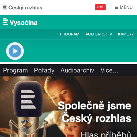
Přejít k hlavnímu obsahu
MENU
ŽIVĚ
PROGRAM
AUDIOARCHIV
KAMERY
Program
Pořady
Audioarchiv
Více
…