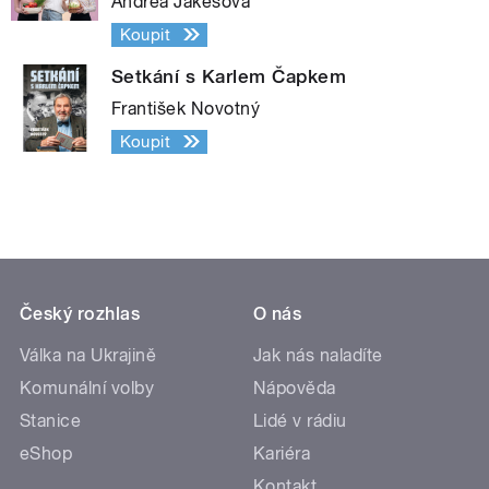
Andrea Jakešová
Koupit
Setkání s Karlem Čapkem
František Novotný
Koupit
Český rozhlas
O nás
Válka na Ukrajině
Jak nás naladíte
Komunální volby
Nápověda
Stanice
Lidé v rádiu
eShop
Kariéra
Kontakt