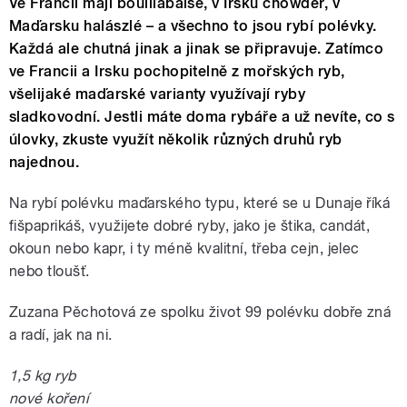
Ve Francii mají bouillabaise, v Irsku chowder, v
Maďarsku halászlé – a všechno to jsou rybí polévky.
Každá ale chutná jinak a jinak se připravuje. Zatímco
ve Francii a Irsku pochopitelně z mořských ryb,
všelijaké maďarské varianty využívají ryby
sladkovodní. Jestli máte doma rybáře a už nevíte, co s
úlovky, zkuste využít několik různých druhů ryb
najednou.
Na rybí polévku maďarského typu, které se u Dunaje říká
fišpaprikáš, využijete dobré ryby, jako je štika, candát,
okoun nebo kapr, i ty méně kvalitní, třeba cejn, jelec
nebo tloušť.
Zuzana Pěchotová ze spolku život 99 polévku dobře zná
a radí, jak na ni.
1,5 kg ryb
nové koření