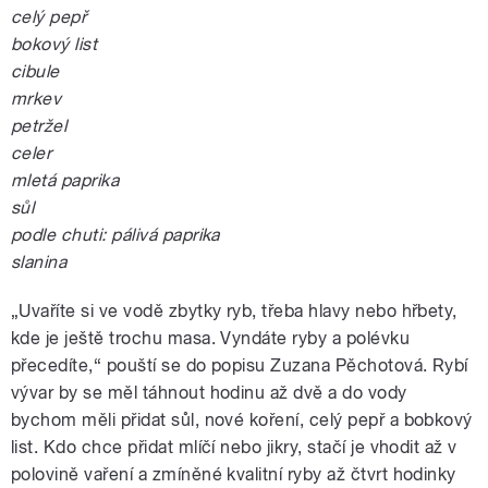
celý pepř
bokový list
cibule
mrkev
petržel
celer
mletá paprika
sůl
podle chuti: pálivá paprika
slanina
„Uvaříte si ve vodě zbytky ryb, třeba hlavy nebo hřbety,
kde je ještě trochu masa. Vyndáte ryby a polévku
přecedíte,“ pouští se do popisu Zuzana Pěchotová. Rybí
vývar by se měl táhnout hodinu až dvě a do vody
bychom měli přidat sůl, nové koření, celý pepř a bobkový
list. Kdo chce přidat mlíčí nebo jikry, stačí je vhodit až v
polovině vaření a zmíněné kvalitní ryby až čtvrt hodinky