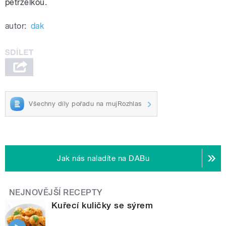
petrželkou.
autor:
dak
Všechny díly pořadu na mujRozhlas
Jak nás naladíte na DABu
NEJNOVĚJŠÍ RECEPTY
Kuřecí kuličky se sýrem