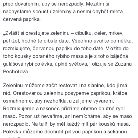
před dovařením, aby se nerozpadly. Mezitím si
nachystáme spoustu zeleniny a nesmí chybět mletá
červená paprika.
„Zvlášť si orestujete zeleninu – cibulku, celer, mrkev,
petržel, hodně té cibule dáte. Všechno uvaříte doměkka,
rozmixujete, červenou papriku do toho dáte. Vložíte do
toho kousky obraného rybího masa a je z toho báječná
gulášová rybí polévka, úplně světová,“ olizuje se Zuzana
Pěchotová.
Zeleninu můžeme začít restovat i na slanině, kdo ji má
rád. Orestovanou zeleninu posypeme paprikou, krátce
osmahneme, aby nezhořkla, a zalijeme vývarem.
Rozmixujeme a nakonec přidáme obrané chutné rybí
maso. Pozor, už nevaříme, ani nemícháme, aby se maso
nerozpadlo. Na talíři by měl každý mít pár kousků masa.
Polévku můžeme dochutit pálivou paprikou a sekanou