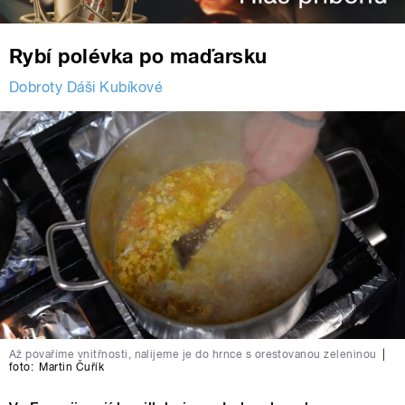
Rybí polévka po maďarsku
Dobroty Dáši Kubíkové
Až povaříme vnitřnosti, nalijeme je do hrnce s orestovanou zeleninou
|
foto:
Martin Čuřík