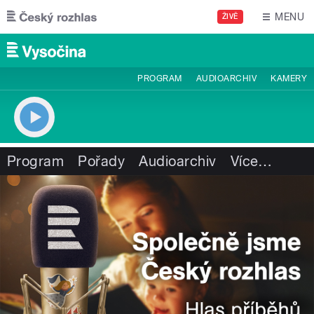
Přejít k hlavnímu obsahu
MENU
ŽIVĚ
PROGRAM
AUDIOARCHIV
KAMERY
Program
Pořady
Audioarchiv
Více
…