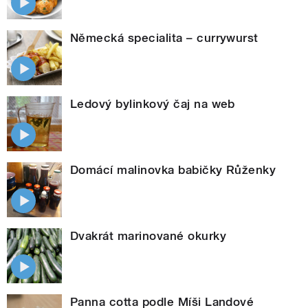
Německá specialita – currywurst
Ledový bylinkový čaj na web
Domácí malinovka babičky Růženky
Dvakrát marinované okurky
Panna cotta podle Míši Landové