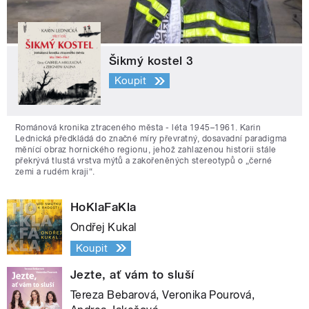
Šikmý kostel 3
Koupit
Románová kronika ztraceného města - léta 1945–1961. Karin
Lednická předkládá do značné míry převratný, dosavadní paradigma
měnící obraz hornického regionu, jehož zahlazenou historii stále
překrývá tlustá vrstva mýtů a zakořeněných stereotypů o „černé
zemi a rudém kraji“.
HoKlaFaKla
Ondřej Kukal
Koupit
Jezte, ať vám to sluší
Tereza Bebarová, Veronika Pourová,