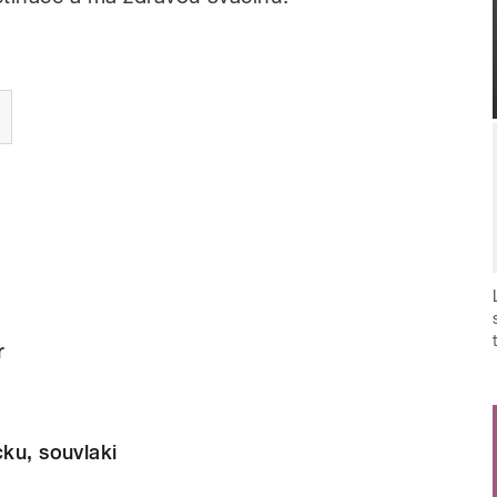
r
cku, souvlaki