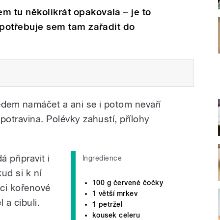
m tu několikrát opakovala – je to
i potřebuje sem tam zařadit do
dem namáčet a ani se i potom nevaří
potravina. Polévky zahustí, přílohy
 připravit i
Ingredience
ud si k ní
100 g červené čočky
ci kořenové
1 větší mrkev
 a cibuli.
1 petržel
kousek celeru