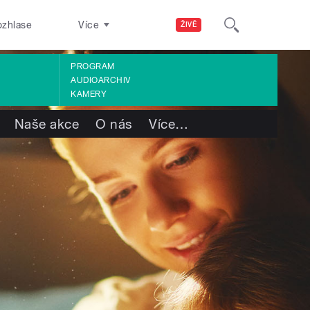
ozhlase
Více
ŽIVĚ
PROGRAM
AUDIOARCHIV
KAMERY
Naše akce
O nás
Více
…