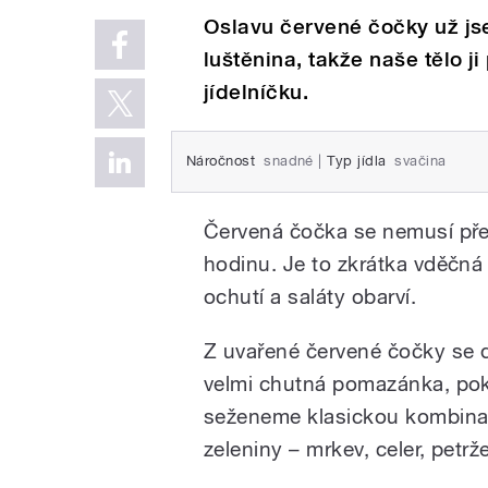
Oslavu červené čočky už jse
luštěnina, takže naše tělo j
jídelníčku.
Náročnost
snadné
|
Typ jídla
svačina
Červená čočka se nemusí pře
hodinu. Je to zkrátka vděčná 
ochutí a saláty obarví.
Z uvařené červené čočky se dá
velmi chutná pomazánka, pok
seženeme klasickou kombina
zeleniny – mrkev, celer, petržel