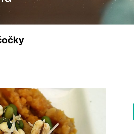
čočky