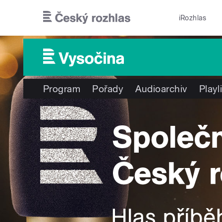
Přejít k hlavnímu obsahu
iRozhlas
Program
Pořady
Audioarchiv
Playl