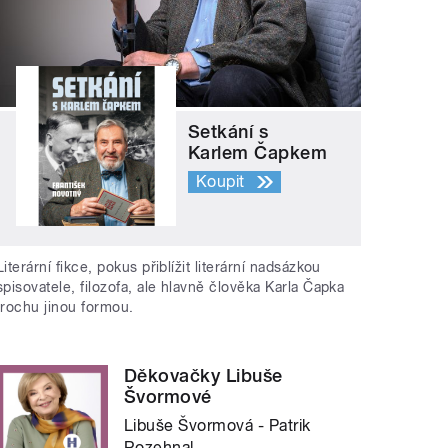
Setkání s
Karlem Čapkem
Koupit
Literární fikce, pokus přiblížit literární nadsázkou
spisovatele, filozofa, ale hlavně člověka Karla Čapka
trochu jinou formou.
Děkovačky Libuše
Švormové
Libuše Švormová - Patrik
Rozehnal