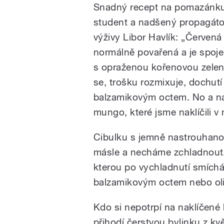
Snadný recept na pomazánku
student a nadšený propagáto
výživy Libor Havlík: „Červená
normálně povařená a je spoj
s opraženou kořenovou zelen
se, trošku rozmixuje, dochutí
balzamikovým octem. No a n
mungo, které jsme naklíčili v
Cibulku s jemně nastrouhano
másle a necháme zchladnout.
kterou po vychladnutí smíc
balzamikovým octem nebo ol
Kdo si nepotrpí na naklíčené 
přihodí čerstvou bylinku z kv