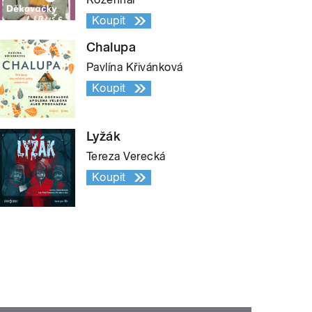
Koupit
Chalupa
Pavlína Křivánková
Koupit
Lyžák
Tereza Verecká
Koupit