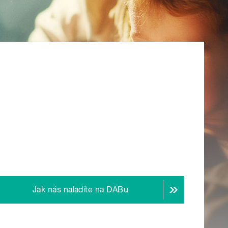
Jak nás naladíte na DABu