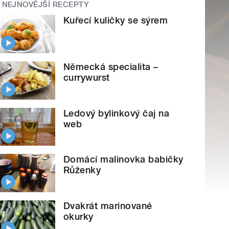
NEJNOVĚJŠÍ RECEPTY
Kuřecí kuličky se sýrem
Německá specialita –
currywurst
Ledový bylinkový čaj na
web
Domácí malinovka babičky
Růženky
Dvakrát marinované
okurky