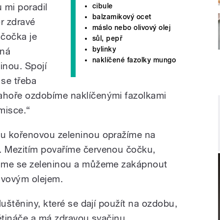
 mi poradil
cibule
balzamikový ocet
r zdravé
máslo nebo olivový olej
 čočka je
sůl, pepř
bylinky
ená
naklíčené fazolky mungo
inou. Spojí
 se třeba
ahoře ozdobíme naklíčenými fazolkami
 misce.“
u kořenovou zeleninou opražíme na
 Mezitím povaříme červenou čočku,
háme se zeleninou a můžeme zakápnout
ivovým olejem.
luštěniny, které se dají použít na ozdobu,
ětináče a má zdravou svačinu.