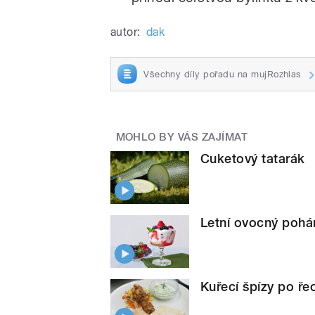
autor:
dak
Všechny díly pořadu na mujRozhlas
MOHLO BY VÁS ZAJÍMAT
Cuketový tatarák
Letní ovocný pohá
Kuřecí špízy po ře