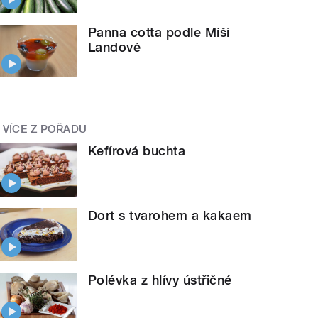
Panna cotta podle Míši
Landové
VÍCE Z POŘADU
Kefírová buchta
Dort s tvarohem a kakaem
Polévka z hlívy ústřičné