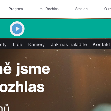
Program
mujRozhlas
Stanice
O r
isty
Lidé
Kamery
Jak nás naladíte
Kontakt