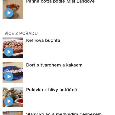
Panna cotta podle Míši Landové
VÍCE Z POŘADU
Kefírová buchta
Dort s tvarohem a kakaem
Polévka z hlívy ústřičné
Slaný koláč s medvědím česnekem