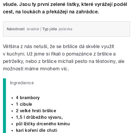
všude. Jsou ty první zelené lístky, které vyrážejí podél
cest, na loukách a překážejí na zahrádce.
Náročnost
snadné
|
Typ jídla
polévka
Většina z nás netuší, že se bršlice dá skvěle využít
v kuchyni. Už jsme si říkali o pomazánce z bršlice a
petrželky, nebo z bršlice míchali pesto na těstoviny, ale
možností máme mnohem víc.
Ingredience
4 brambory
1 cibule
2 velké hrsti bršlice
1,5 l drůbežího vývaru,
půl lžičky drceného kmínu
kari koření dle chuti