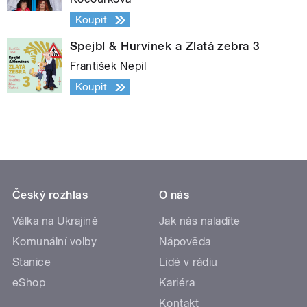
Koupit
Spejbl & Hurvínek a Zlatá zebra 3
František Nepil
Koupit
Český rozhlas
O nás
Válka na Ukrajině
Jak nás naladíte
Komunální volby
Nápověda
Stanice
Lidé v rádiu
eShop
Kariéra
Kontakt