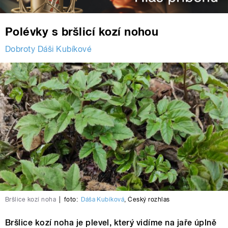
Polévky s bršlicí kozí nohou
Dobroty Dáši Kubíkové
Bršlice kozí noha
|
foto:
Dáša Kubíková
,
Český rozhlas
Bršlice kozí noha je plevel, který vidíme na jaře úplně