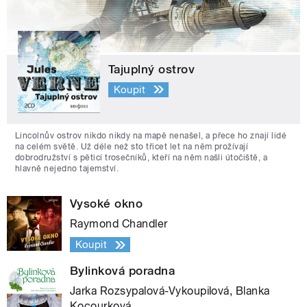
Tajuplný ostrov
Koupit
Lincolnův ostrov nikdo nikdy na mapě nenašel, a přece ho znají lidé
na celém světě. Už déle než sto třicet let na něm prožívají
dobrodružství s pěticí trosečníků, kteří na něm našli útočiště, a
hlavně nejedno tajemství.
Vysoké okno
Raymond Chandler
Koupit
Bylinková poradna
Jarka Rozsypalová-Vykoupilová, Blanka
Kocourková