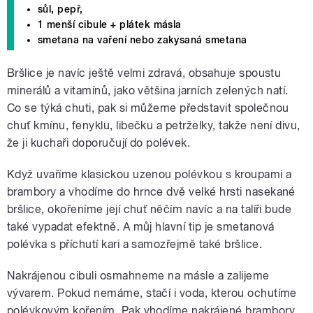
sůl, pepř,
1 menší cibule + plátek másla
smetana na vaření nebo zakysaná smetana
Bršlice je navíc ještě velmi zdravá, obsahuje spoustu
minerálů a vitamínů, jako většina jarních zelených natí.
Co se týká chuti, pak si můžeme představit společnou
chuť kmínu, fenyklu, libečku a petrželky, takže není divu,
že ji kuchaři doporučují do polévek.
Když uvaříme klasickou uzenou polévkou s kroupami a
brambory a vhodíme do hrnce dvě velké hrsti nasekané
bršlice, okořeníme její chuť něčím navíc a na talíři bude
také vypadat efektně. A můj hlavní tip je smetanová
polévka s příchutí kari a samozřejmě také bršlice.
Nakrájenou cibuli osmahneme na másle a zalijeme
vývarem. Pokud nemáme, stačí i voda, kterou ochutíme
polévkovým kořením. Pak vhodíme nakrájené brambory,