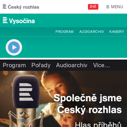
Přejít k hlavnímu obsahu
MENU
ŽIVĚ
PROGRAM
AUDIOARCHIV
KAMERY
Program
Pořady
Audioarchiv
Více
…