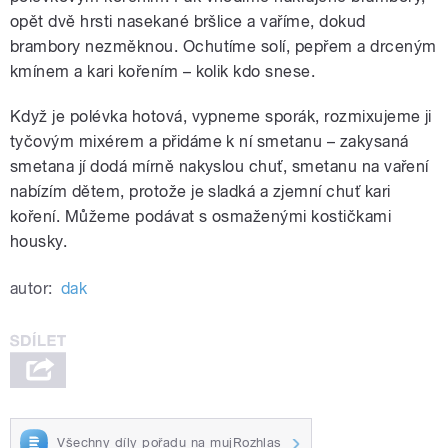
opět dvě hrsti nasekané bršlice a vaříme, dokud
brambory nezměknou. Ochutíme solí, pepřem a drceným
kmínem a kari kořením – kolik kdo snese.
Když je polévka hotová, vypneme sporák, rozmixujeme ji
tyčovým mixérem a přidáme k ní smetanu – zakysaná
smetana jí dodá mírně nakyslou chuť, smetanu na vaření
nabízím dětem, protože je sladká a zjemní chuť kari
koření. Můžeme podávat s osmaženými kostičkami
housky.
autor:
dak
Všechny díly pořadu na mujRozhlas