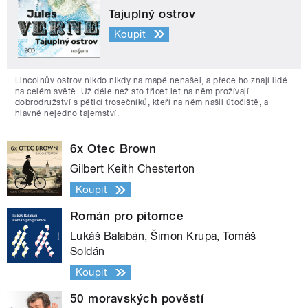
Tajuplný ostrov
Koupit
Lincolnův ostrov nikdo nikdy na mapě nenašel, a přece ho znají lidé
na celém světě. Už déle než sto třicet let na něm prožívají
dobrodružství s pěticí trosečníků, kteří na něm našli útočiště, a
hlavně nejedno tajemství.
6x Otec Brown
Gilbert Keith Chesterton
Koupit
Román pro pitomce
Lukáš Balabán, Šimon Krupa, Tomáš
Soldán
Koupit
50 moravských pověstí