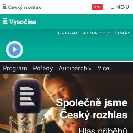
Přejít k hlavnímu obsahu
MENU
ŽIVĚ
PROGRAM
AUDIOARCHIV
KAMERY
Program
Pořady
Audioarchiv
Více
…