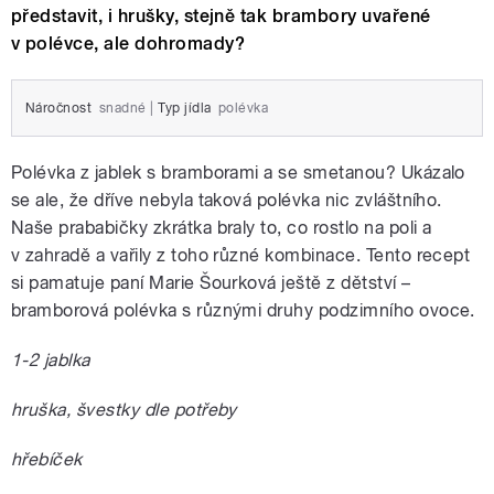
představit, i hrušky, stejně tak brambory uvařené
v polévce, ale dohromady?
Náročnost
snadné
|
Typ jídla
polévka
Polévka z jablek s bramborami a se smetanou? Ukázalo
se ale, že dříve nebyla taková polévka nic zvláštního.
Naše prababičky zkrátka braly to, co rostlo na poli a
v zahradě a vařily z toho různé kombinace. Tento recept
si pamatuje paní Marie Šourková ještě z dětství –
bramborová polévka s různými druhy podzimního ovoce.
1-2 jablka
hruška, švestky dle potřeby
hřebíček