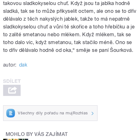
takovou sladkokyselou chuť. Když jsou ta jablka hodně
sladká, tak se to může přikyselit octem, ale ono se to dřív
dělávalo z těch nakyslých jablek, takže to má nepatrně
sladkokyselou chuť a vůni té skořice a toho hřebíčku a je
to zalité smetanou nebo mlékem. Když mlékem, tak se
toho dalo víc, když smetanou, tak stačilo méně. Ono se
to dřív dělávalo hodně od oka,“ směje se paní Šourková.
autor:
dak
Všechny díly pořadu na mujRozhlas
MOHLO BY VÁS ZAJÍMAT