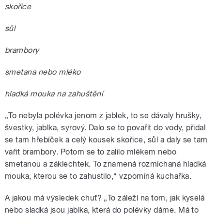
skořice
sůl
brambory
smetana nebo mléko
hladká mouka na zahuštění
„To nebyla polévka jenom z jablek, to se dávaly hrušky,
švestky, jablka, syrový. Dalo se to povařit do vody, přidal
se tam hřebíček a celý kousek skořice, sůl a daly se tam
vařit brambory. Potom se to zalilo mlékem nebo
smetanou a záklechtek. To znamená rozmíchaná hladká
mouka, kterou se to zahustilo,“ vzpomíná kuchařka.
A jakou má výsledek chuť? „To záleží na tom, jak kyselá
nebo sladká jsou jablka, která do polévky dáme. Má to