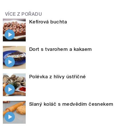
VÍCE Z POŘADU
Kefírová buchta
Dort s tvarohem a kakaem
Polévka z hlívy ústřičné
Slaný koláč s medvědím česnekem