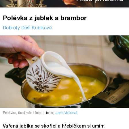
Polévka z jablek a brambor
Dobroty Dáši Kubíkové
Polévka, ilustrační foto
|
foto:
Jana Volková
Vařená jablka se skořicí a hřebíčkem si umím