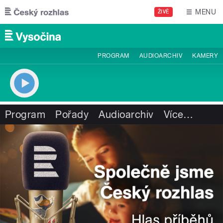
Přejít k hlavnímu obsahu
MENU
ŽIVĚ
PROGRAM
AUDIOARCHIV
KAMERY
Program
Pořady
Audioarchiv
Více
…