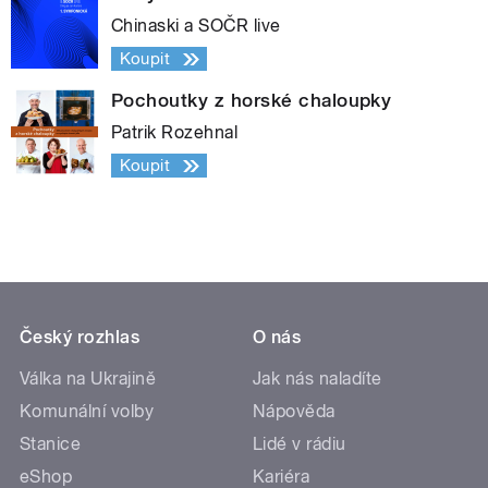
Chinaski a SOČR live
Koupit
Pochoutky z horské chaloupky
Patrik Rozehnal
Koupit
Český rozhlas
O nás
Válka na Ukrajině
Jak nás naladíte
Komunální volby
Nápověda
Stanice
Lidé v rádiu
eShop
Kariéra