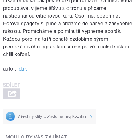
takže omáčka pak pěkně drží pohromadě. Zatímco voda
probublává, vlijeme šťávu z citrónu a přidáme
nastrouhanou citrónovou kůru. Osolíme, opepříme.
Hotové špagety slijeme a přidáme do pánve a zasypeme
rukolou. Promícháme a po minutě vypneme sporák.
Každou porci na talíři bohatě ozdobíme sýrem
parmazánového typu a kdo snese pálivé, i další troškou
chilli koření.
autor:
dak
Všechny díly pořadu na mujRozhlas
MOHLO BY VÁS ZAJÍMAT