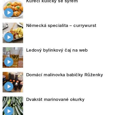
Kuřecí kuličky se sýrem
Německá specialita – currywurst
Ledový bylinkový čaj na web
Domácí malinovka babičky Růženky
Dvakrát marinované okurky