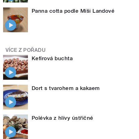
Panna cotta podle Míši Landové
VÍCE Z POŘADU
Kefírová buchta
Dort s tvarohem a kakaem
Polévka z hlívy ústřičné