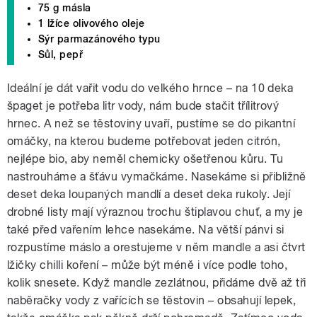
75 g másla
1 lžíce olivového oleje
Sýr parmazánového typu
Sůl, pepř
Ideální je dát vařit vodu do velkého hrnce – na 10 deka
špaget je potřeba litr vody, nám bude stačit třílitrový
hrnec. A než se těstoviny uvaří, pustíme se do pikantní
omáčky, na kterou budeme potřebovat jeden citrón,
nejlépe bio, aby neměl chemicky ošetřenou kůru. Tu
nastrouháme a šťávu vymačkáme. Nasekáme si přibližně
deset deka loupaných mandlí a deset deka rukoly. Její
drobné listy mají výraznou trochu štiplavou chuť, a my je
také před vařením lehce nasekáme. Na větší pánvi si
rozpustíme máslo a orestujeme v něm mandle a asi čtvrt
lžičky chilli koření – může být méně i více podle toho,
kolik snesete. Když mandle zezlátnou, přidáme dvě až tři
naběračky vody z vařících se těstovin – obsahují lepek,