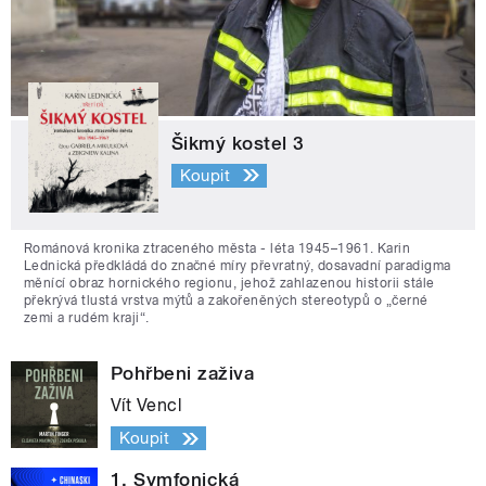
Šikmý kostel 3
Koupit
Románová kronika ztraceného města - léta 1945–1961. Karin
Lednická předkládá do značné míry převratný, dosavadní paradigma
měnící obraz hornického regionu, jehož zahlazenou historii stále
překrývá tlustá vrstva mýtů a zakořeněných stereotypů o „černé
zemi a rudém kraji“.
Pohřbeni zaživa
Vít Vencl
Koupit
1. Symfonická