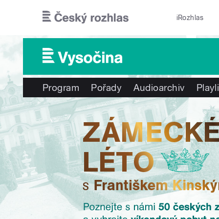
Přejít k hlavnímu obsahu
iRozhlas
Program
Pořady
Audioarchiv
Playl