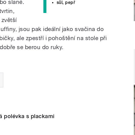
bo slané.
sůl, pepř
vrtin,
 zvětší
ffiny, jsou pak ideální jako svačina do
bičky, ale zpestří i pohoštění na stole při
dobře se berou do ruky.
á polévka s plackami