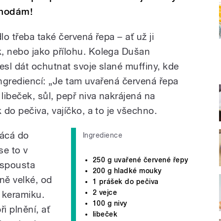
ahodám!
lo třeba také červená řepa – ať už ji
 nebo jako přílohu. Kolega Dušan
sl dát ochutnat svoje slané muffiny, kde
ingrediencí: „Je tam uvařená červená řepa
ibeček, sůl, pepř niva nakrájená na
do pečiva, vajíčko, a to je všechno.
lácá do
Ingredience
se to v
250 g uvařené červené řepy
 spousta
200 g hladké mouky
ně velké, od
1 prášek do pečiva
2 vejce
o keramiku.
100 g nivy
ři plnění, ať
libeček