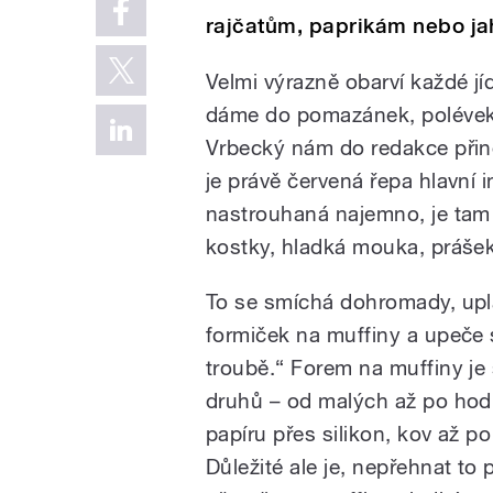
rajčatům, paprikám nebo j
Velmi výrazně obarví každé jíd
dáme do pomazánek, polévek,
Vrbecký nám do redakce přine
je právě červená řepa hlavní 
nastrouhaná najemno, je tam l
kostky, hladká mouka, prášek 
To se smíchá dohromady, up
formiček na muffiny a upeče 
troubě.“ Forem na muffiny je
druhů – od malých až po hod
papíru přes silikon, kov až p
Důležité ale je, nepřehnat to p