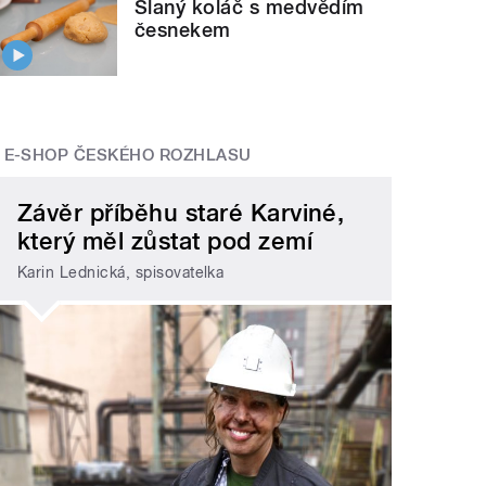
Slaný koláč s medvědím
česnekem
E-SHOP ČESKÉHO ROZHLASU
Závěr příběhu staré Karviné,
který měl zůstat pod zemí
Karin Lednická, spisovatelka