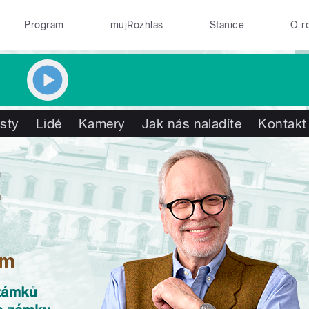
Program
mujRozhlas
Stanice
O r
isty
Lidé
Kamery
Jak nás naladíte
Kontakt