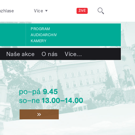
ozhlase
Více
ŽIVĚ
PROGRAM
AUDIOARCHIV
KAMERY
Naše akce
O nás
Více
…