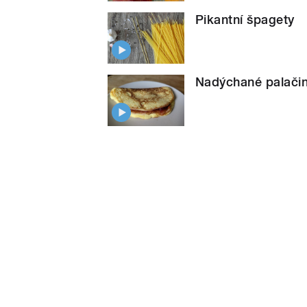
Pikantní špagety
Nadýchané palači