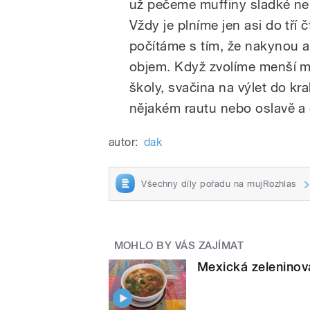
už pečeme muffiny sladké ne
Vždy je plníme jen asi do tří čt
počítáme s tím, že nakynou a
objem. Když zvolíme menší mu
školy, svačina na výlet do kra
nějakém rautu nebo oslavě a 
autor:
dak
Všechny díly pořadu na mujRozhlas
MOHLO BY VÁS ZAJÍMAT
Mexická zeleninov