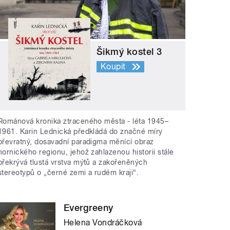
Šikmý kostel 3
Koupit
Románová kronika ztraceného města - léta 1945–
1961. Karin Lednická předkládá do značné míry
převratný, dosavadní paradigma měnící obraz
hornického regionu, jehož zahlazenou historii stále
překrývá tlustá vrstva mýtů a zakořeněných
stereotypů o „černé zemi a rudém kraji“.
Evergreeny
Helena Vondráčková