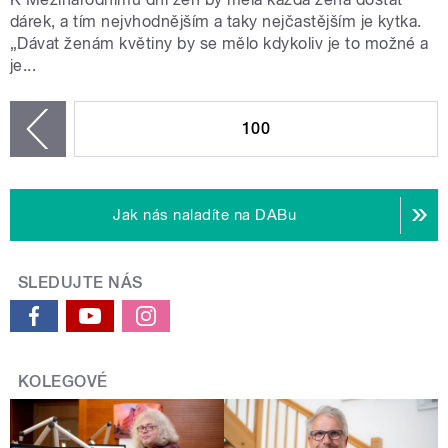
dárek, a tím nejvhodnějším a taky nejčastějším je kytka.
„Dávat ženám květiny by se mělo kdykoliv je to možné a
je...
STRÁNKY
100
zí
Jak nás naladíte na DABu
SLEDUJTE NÁS
KOLEGOVÉ