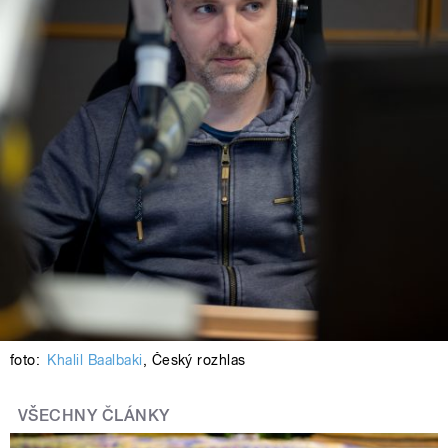
foto:
Khalil Baalbaki
,
Český rozhlas
VŠECHNY ČLÁNKY