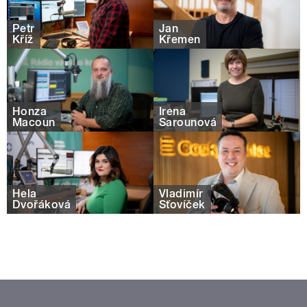
Petr
Jan
Kříž
Křemen
Honza
Irena
Macoun
Šarounová
Hela
Vladimír
Dvořáková
Šťovíček