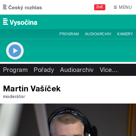
Přejít k hlavnímu obsahu
MENU
ŽIVĚ
PROGRAM
AUDIOARCHIV
KAMERY
Program
Pořady
Audioarchiv
Více
…
Martin Vašíček
moderátor