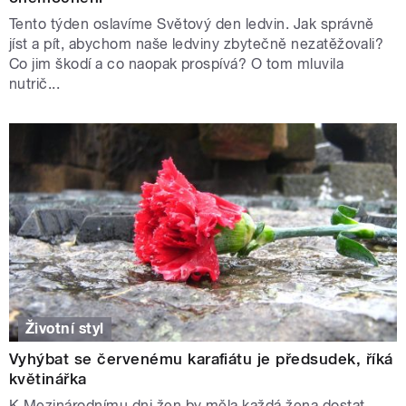
Tento týden oslavíme Světový den ledvin. Jak správně
jíst a pít, abychom naše ledviny zbytečně nezatěžovali?
Co jim škodí a co naopak prospívá? O tom mluvila
nutrič...
Životní styl
Vyhýbat se červenému karafiátu je předsudek, říká
květinářka
K Mezinárodnímu dni žen by měla každá žena dostat