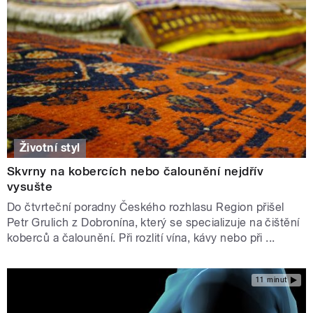
Životní styl
Skvrny na kobercích nebo čalounění nejdřív
vysušte
Do čtvrteční poradny Českého rozhlasu Region přišel
Petr Grulich z Dobronína, který se specializuje na čištění
koberců a čalounění. Při rozlití vína, kávy nebo při ...
11 minut