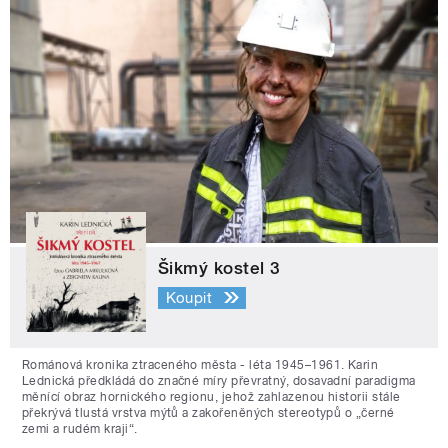
Šikmý kostel 3
Koupit
Románová kronika ztraceného města - léta 1945–1961. Karin
Lednická předkládá do značné míry převratný, dosavadní paradigma
měnící obraz hornického regionu, jehož zahlazenou historii stále
překrývá tlustá vrstva mýtů a zakořeněných stereotypů o „černé
zemi a rudém kraji“.