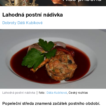
Lahodná postní nádivka
Dobroty Dáši Kubíkové
Lahodná postní nádivka
|
foto:
Dáša Kubíková
,
Český rozhlas
Popeleční středa znamená začátek postního období.