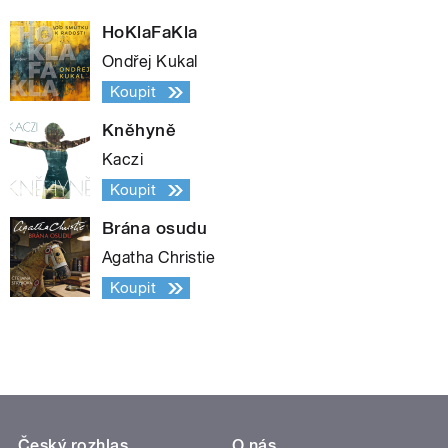
HoKlaFaKla
Ondřej Kukal
Koupit
Kněhyně
Kaczi
Koupit
Brána osudu
Agatha Christie
Koupit
Český rozhlas
O nás