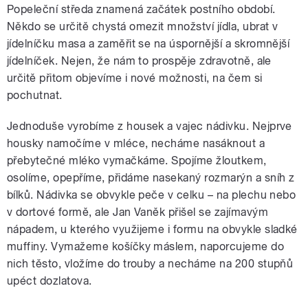
Popeleční středa znamená začátek postního období.
Někdo se určitě chystá omezit množství jídla, ubrat v
jídelníčku masa a zaměřit se na úspornější a skromnější
jídelníček. Nejen, že nám to prospěje zdravotně, ale
určitě přitom objevíme i nové možnosti, na čem si
pochutnat.
Jednoduše vyrobíme z housek a vajec nádivku. Nejprve
housky namočíme v mléce, necháme nasáknout a
přebytečné mléko vymačkáme. Spojíme žloutkem,
osolíme, opepříme, přidáme nasekaný rozmarýn a sníh z
bílků. Nádivka se obvykle peče v celku – na plechu nebo
v dortové formě, ale Jan Vaněk přišel se zajímavým
nápadem, u kterého využijeme i formu na obvykle sladké
muffiny. Vymažeme košíčky máslem, naporcujeme do
nich těsto, vložíme do trouby a necháme na 200 stupňů
upéct dozlatova.