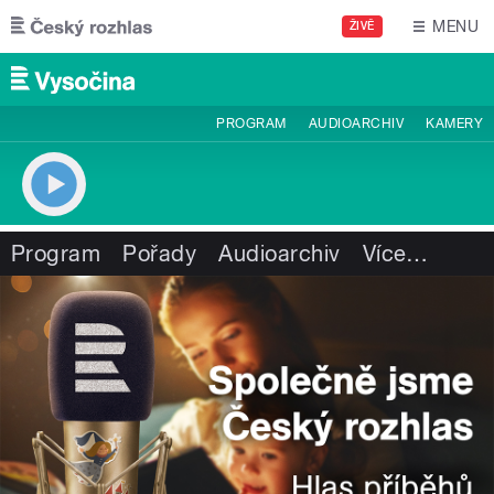
Přejít k hlavnímu obsahu
MENU
ŽIVĚ
PROGRAM
AUDIOARCHIV
KAMERY
Program
Pořady
Audioarchiv
Více
…