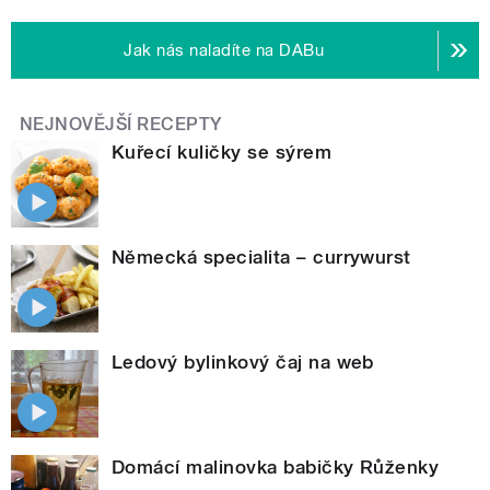
Jak nás naladíte na DABu
NEJNOVĚJŠÍ RECEPTY
Kuřecí kuličky se sýrem
Německá specialita – currywurst
Ledový bylinkový čaj na web
Domácí malinovka babičky Růženky