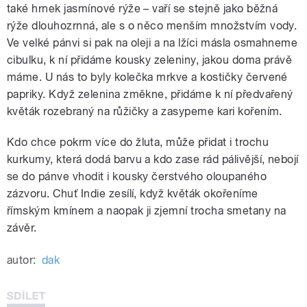
také hrnek jasmínové rýže – vaří se stejně jako běžná
rýže dlouhozrnná, ale s o něco menším množstvím vody.
Ve velké pánvi si pak na oleji a na lžíci másla osmahneme
cibulku, k ní přidáme kousky zeleniny, jakou doma právě
máme. U nás to byly kolečka mrkve a kostičky červené
papriky. Když zelenina změkne, přidáme k ní předvařený
květák rozebraný na růžičky a zasypeme kari kořením.
Kdo chce pokrm více do žluta, může přidat i trochu
kurkumy, která dodá barvu a kdo zase rád pálivější, nebojí
se do pánve vhodit i kousky čerstvého oloupaného
zázvoru. Chuť Indie zesílí, když květák okořeníme
římským kmínem a naopak ji zjemní trocha smetany na
závěr.
autor:
dak