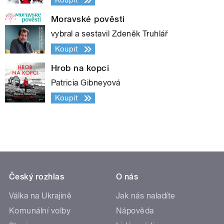
Koupit
Moravské pověsti
vybral a sestavil Zdeněk Truhlář
Koupit
Hrob na kopci
Patricia Gibneyová
Koupit
Český rozhlas
O nás
Válka na Ukrajině
Jak nás naladíte
Komunální volby
Nápověda