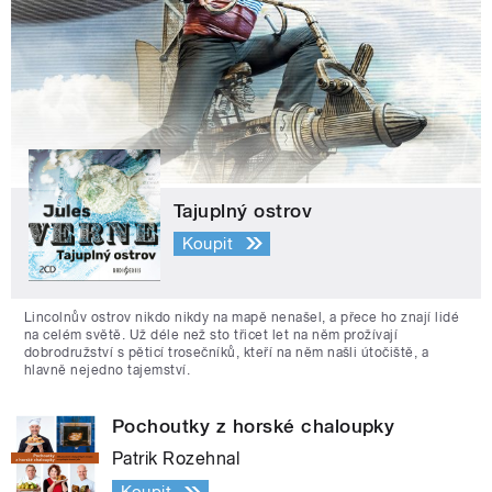
Tajuplný ostrov
Koupit
Lincolnův ostrov nikdo nikdy na mapě nenašel, a přece ho znají lidé
na celém světě. Už déle než sto třicet let na něm prožívají
dobrodružství s pěticí trosečníků, kteří na něm našli útočiště, a
hlavně nejedno tajemství.
Pochoutky z horské chaloupky
Patrik Rozehnal