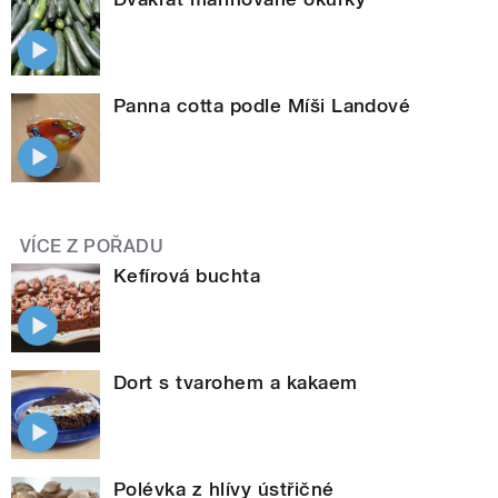
Panna cotta podle Míši Landové
VÍCE Z POŘADU
Kefírová buchta
Dort s tvarohem a kakaem
Polévka z hlívy ústřičné