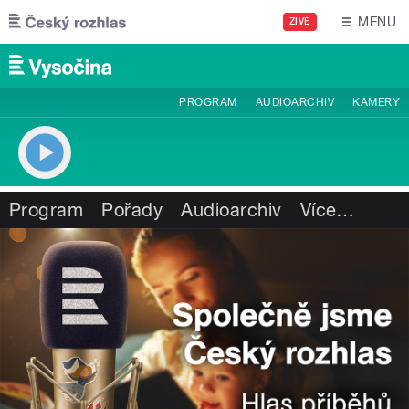
Přejít k hlavnímu obsahu
MENU
ŽIVĚ
PROGRAM
AUDIOARCHIV
KAMERY
Program
Pořady
Audioarchiv
Více
…