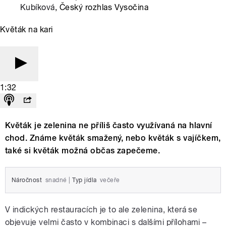
Kubíková
, Český rozhlas Vysočina
Květák na kari
1:32
Květák je zelenina ne příliš často využívaná na hlavní
chod. Známe květák smažený, nebo květák s vajíčkem,
také si květák možná občas zapečeme.
Náročnost
snadné
|
Typ jídla
večeře
V indických restauracích je to ale zelenina, která se
objevuje velmi často v kombinaci s dalšími přílohami –