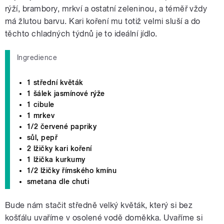
rýží, brambory, mrkví a ostatní zeleninou, a téměř vždy
má žlutou barvu. Kari koření mu totiž velmi sluší a do
těchto chladných týdnů je to ideální jídlo.
Ingredience
1 střední květák
1 šálek jasmínové rýže
1 cibule
1 mrkev
1/2 červené papriky
sůl, pepř
2 lžičky kari koření
1 lžička kurkumy
1/2 lžičky římského kmínu
smetana dle chuti
Bude nám stačit středně velký květák, který si bez
košťálu uvaříme v osolené vodě doměkka. Uvaříme si