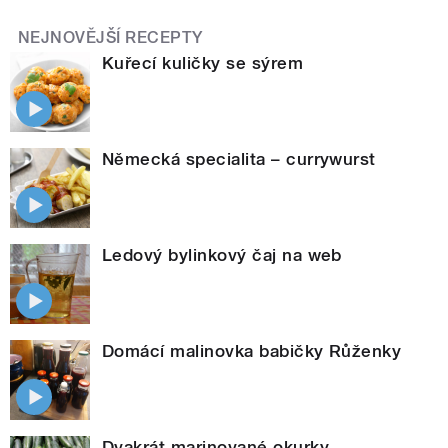
NEJNOVĚJŠÍ RECEPTY
Kuřecí kuličky se sýrem
Německá specialita – currywurst
Ledový bylinkový čaj na web
Domácí malinovka babičky Růženky
Dvakrát marinované okurky