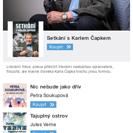
Setkání s Karlem Čapkem
Koupit
Literární fikce, pokus přiblížit literární nadsázkou spisovatele,
filozofa, ale hlavně člověka Karla Čapka trochu jinou formou.
Nic nebude jako dřív
Petra Soukupová
Koupit
Tajuplný ostrov
Jules Verne