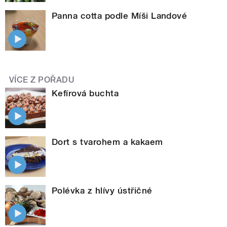
Panna cotta podle Míši Landové
VÍCE Z POŘADU
Kefírová buchta
Dort s tvarohem a kakaem
Polévka z hlívy ústřičné