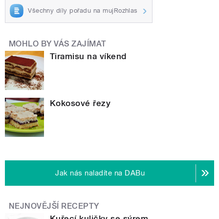
Všechny díly pořadu na mujRozhlas
MOHLO BY VÁS ZAJÍMAT
Tiramisu na víkend
Kokosové řezy
Jak nás naladíte na DABu
NEJNOVĚJŠÍ RECEPTY
Kuřecí kuličky se sýrem