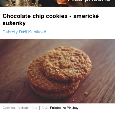
Chocolate chip cookies - americké
sušenky
Dobroty Dáši Kubíkové
Cookies, ilustrační foto
|
foto:
Fotobanka Pixabay