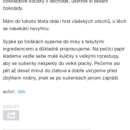
čokoládové kousky v obchodě, ušetříte si sekání
čokolády.
Mám do tohoto těsta ráda i hrst vlašských ořechů, u těch
se nasekání nevyhnu.
Sypké po troškách sypeme do mísy s tekutými
ingrediencemi a důkladně propracujeme. Na pečící papír
klademe vedle sebe malé kuličky s velkými rozestupy,
aby se sušenky nespekly do velké placky. Pečeme asi
pět až deset minut do zlatova a dobře ukryjeme před
zbytkem rodiny, jinak se po sušenkách jenom zapráší.
autor:
dak