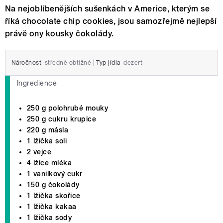
Na nejoblíbenějších sušenkách v Americe, kterým se
říká chocolate chip cookies, jsou samozřejmě nejlepší
právě ony kousky čokolády.
Náročnost
středně obtížné
|
Typ jídla
dezert
Ingredience
250 g polohrubé mouky
250 g cukru krupice
220 g másla
1 lžička soli
2 vejce
4 lžíce mléka
1 vanilkový cukr
150 g čokolády
1 lžička skořice
1 lžička kakaa
1 lžička sody