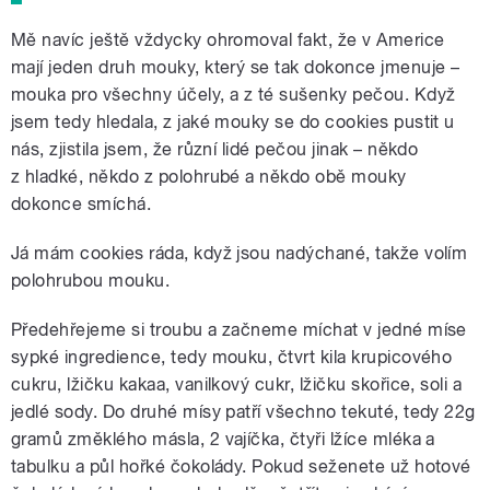
Mě navíc ještě vždycky ohromoval fakt, že v Americe
mají jeden druh mouky, který se tak dokonce jmenuje –
mouka pro všechny účely, a z té sušenky pečou. Když
jsem tedy hledala, z jaké mouky se do cookies pustit u
nás, zjistila jsem, že různí lidé pečou jinak – někdo
z hladké, někdo z polohrubé a někdo obě mouky
dokonce smíchá.
Já mám cookies ráda, když jsou nadýchané, takže volím
polohrubou mouku.
Předehřejeme si troubu a začneme míchat v jedné míse
sypké ingredience, tedy mouku, čtvrt kila krupicového
cukru, lžičku kakaa, vanilkový cukr, lžičku skořice, soli a
jedlé sody. Do druhé mísy patří všechno tekuté, tedy 22g
gramů změklého másla, 2 vajíčka, čtyři lžíce mléka a
tabulku a půl hořké čokolády. Pokud seženete už hotové