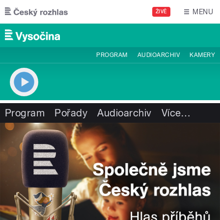
Přejít k hlavnímu obsahu
MENU
ŽIVĚ
PROGRAM
AUDIOARCHIV
KAMERY
Program
Pořady
Audioarchiv
Více
…