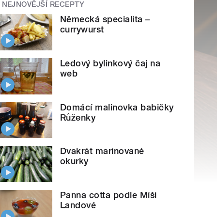
NEJNOVĚJŠÍ RECEPTY
Německá specialita –
currywurst
Ledový bylinkový čaj na
web
Domácí malinovka babičky
Růženky
Dvakrát marinované
okurky
Panna cotta podle Míši
Landové