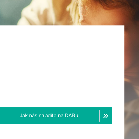
Jak nás naladíte na DABu