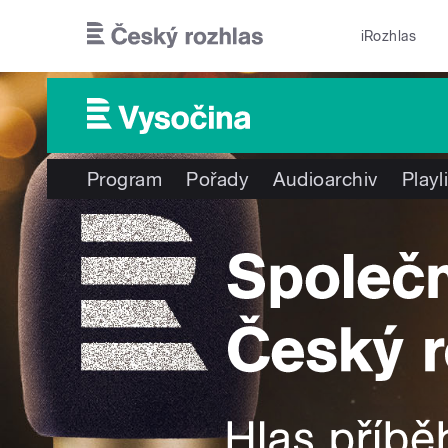
Přejít k hlavnímu obsahu
iRozhlas
Program
Pořady
Audioarchiv
Playl