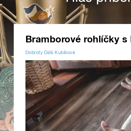
Bramborové rohlíčky s
Dobroty Dáši Kubíkové