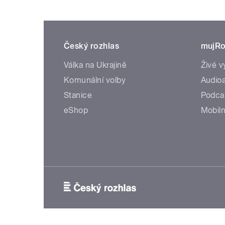
Český rozhlas
mujRo
Válka na Ukrajině
Živé v
Komunální volby
Audioa
Stanice
Podca
eShop
Mobiln