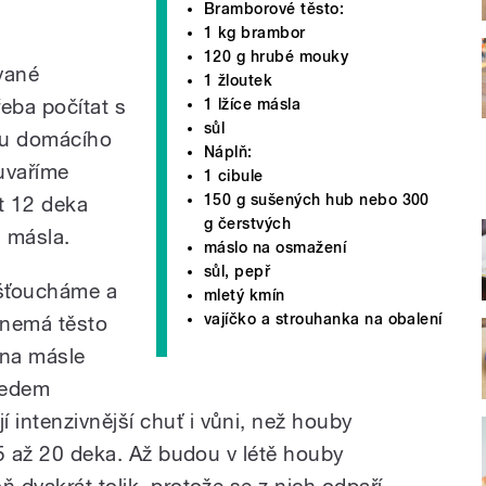
Bramborové těsto:
1 kg brambor
120 g hrubé mouky
vané
1 žloutek
eba počítat s
1 lžíce másla
sůl
bu domácího
Náplň:
 uvaříme
1 cibule
150 g sušených hub nebo 300
t 12 deka
g čerstvých
i másla.
máslo na osmažení
sůl, pepř
zšťoucháme a
mletý kmín
vajíčko a strouhanka na obalení
nemá těsto
 na másle
ředem
intenzivnější chuť i vůni, než houby
 15 až 20 deka. Až budou v létě houby
ň dvakrát tolik, protože se z nich odpaří