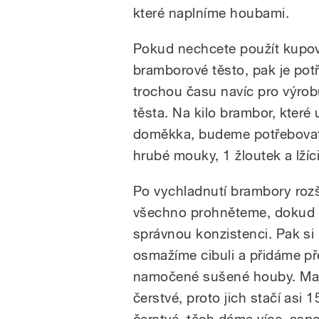
které naplníme houbami.
Pokud nechcete použít kupo
bramborové těsto, pak je potř
trochou času navíc pro výro
těsta. Na kilo brambor, které
doměkka, budeme potřebova
hrubé mouky, 1 žloutek a lžíc
Po vychladnutí brambory ro
všechno prohněteme, dokud 
správnou konzistenci. Pak si
osmažíme cibuli a přidáme p
namočené sušené houby. Mají 
čerstvé, proto jich stačí asi
čerstvé, těch dáme více, aspo