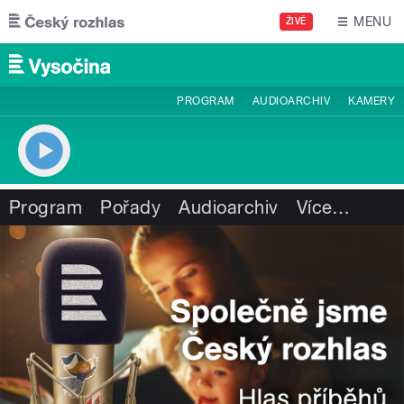
Přejít k hlavnímu obsahu
MENU
ŽIVĚ
PROGRAM
AUDIOARCHIV
KAMERY
Program
Pořady
Audioarchiv
Více
…