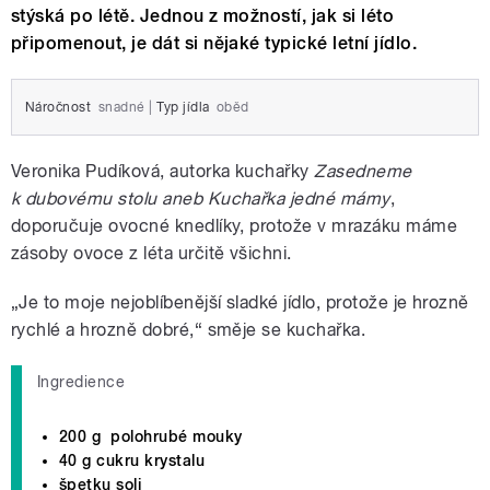
stýská po létě. Jednou z možností, jak si léto
připomenout, je dát si nějaké typické letní jídlo.
Náročnost
snadné
|
Typ jídla
oběd
Veronika Pudíková, autorka kuchařky
Zasedneme
k dubovému stolu aneb Kuchařka jedné mámy
,
doporučuje ovocné knedlíky, protože v mrazáku máme
zásoby ovoce z léta určitě všichni.
„Je to moje nejoblíbenější sladké jídlo, protože je hrozně
rychlé a hrozně dobré,“ směje se kuchařka.
Ingredience
200 g polohrubé mouky
40 g cukru krystalu
špetku soli