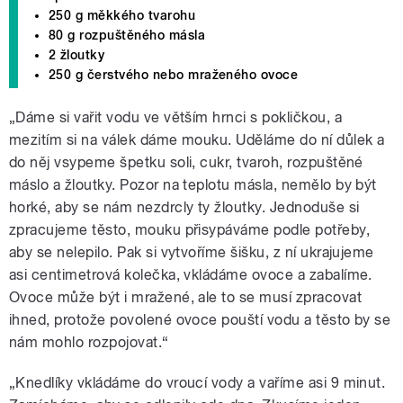
250 g měkkého tvarohu
80 g rozpuštěného másla
2 žloutky
250 g čerstvého nebo mraženého ovoce
„Dáme si vařit vodu ve větším hrnci s pokličkou, a
mezitím si na válek dáme mouku. Uděláme do ní důlek a
do něj vsypeme špetku soli, cukr, tvaroh, rozpuštěné
máslo a žloutky. Pozor na teplotu másla, nemělo by být
horké, aby se nám nezdrcly ty žloutky. Jednoduše si
zpracujeme těsto, mouku přisypáváme podle potřeby,
aby se nelepilo. Pak si vytvoříme šišku, z ní ukrajujeme
asi centimetrová kolečka, vkládáme ovoce a zabalíme.
Ovoce může být i mražené, ale to se musí zpracovat
ihned, protože povolené ovoce pouští vodu a těsto by se
nám mohlo rozpojovat.“
„Knedlíky vkládáme do vroucí vody a vaříme asi 9 minut.