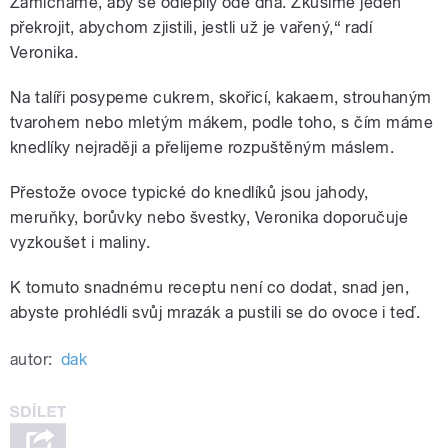
Zamícháme, aby se odlepily ode dna. Zkusíme jeden
překrojit, abychom zjistili, jestli už je vařený,“ radí
Veronika.
Na talíři posypeme cukrem, skořicí, kakaem, strouhaným
tvarohem nebo mletým mákem, podle toho, s čím máme
knedlíky nejraději a přelijeme rozpuštěným máslem.
Přestože ovoce typické do knedlíků jsou jahody,
meruňky, borůvky nebo švestky, Veronika doporučuje
vyzkoušet i maliny.
K tomuto snadnému receptu není co dodat, snad jen,
abyste prohlédli svůj mrazák a pustili se do ovoce i teď.
autor:
dak