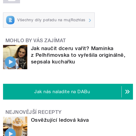
Všechny díly pořadu na mujRozhlas
MOHLO BY VÁS ZAJÍMAT
Jak naučit dceru vařit? Maminka
z Pelhřimovska to vyřešila originálně,
sepsala kuchařku
Jak nás naladíte na DABu
NEJNOVĚJŠÍ RECEPTY
Osvěžující ledová káva