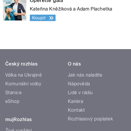
Operette gala
Kateřina Kněžíková a Adam Plachetka
Koupit
Český rozhlas
O nás
Válka na Ukrajině
Jak nás naladíte
Komunální volby
Nápověda
Stanice
Lidé v rádiu
eShop
Kariéra
Kontakt
Rozhlasový poplatek
mujRozhlas
Živé vysílání