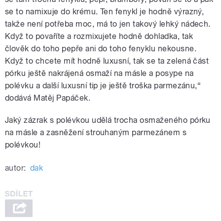
se to namixuje do krému. Ten fenykl je hodně výrazný,
takže není potřeba moc, má to jen takový lehký nádech.
Když to povaříte a rozmixujete hodně dohladka, tak
člověk do toho pepře ani do toho fenyklu nekousne.
Když to chcete mít hodně luxusní, tak se ta zelená část
pórku ještě nakrájená osmaží na másle a posype na
polévku a další luxusní tip je ještě troška parmezánu,“
dodává Matěj Papáček.
Jaký zázrak s polévkou udělá trocha osmaženého pórku
na másle a zasněžení strouhaným parmezánem s
polévkou!
autor:
dak