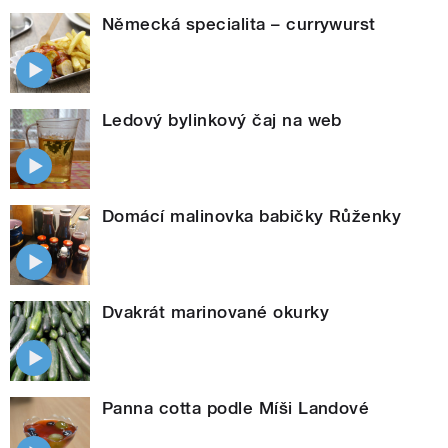
Německá specialita – currywurst
Ledový bylinkový čaj na web
Domácí malinovka babičky Růženky
Dvakrát marinované okurky
Panna cotta podle Míši Landové