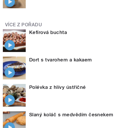
VÍCE Z POŘADU
Kefírová buchta
Dort s tvarohem a kakaem
Polévka z hlívy ústřičné
Slaný koláč s medvědím česnekem