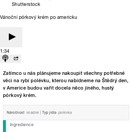
Shutterstock
Vánoční pórkový krém po americku
1:34
Zatímco u nás plánujeme nakoupit všechny potřebné
věci na rybí polévku, kterou nabídneme na Štědrý den,
v Americe budou vařit docela něco jiného, hustý
pórkový krém.
Náročnost
snadné
|
Typ jídla
polévka
Ingredience