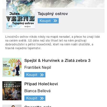
Tajuplný ostrov
Koupit
Lincolnův ostrov nikdo nikdy na mapě nenašel, a přece ho znají lidé
na celém světě. Už déle než sto třicet let na něm prožívají
dobrodružství s pěticí trosečníků, kteří na něm našli útočiště, a
hlavně nejedno tajemství.
Spejbl & Hurvínek a Zlatá zebra 3
František Nepil
Koupit
Případ Holečkovi
Bianca Bellová
Koupit