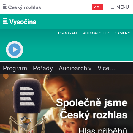
Přejít k hlavnímu obsahu
MENU
ŽIVĚ
PROGRAM
AUDIOARCHIV
KAMERY
Program
Pořady
Audioarchiv
Více
…