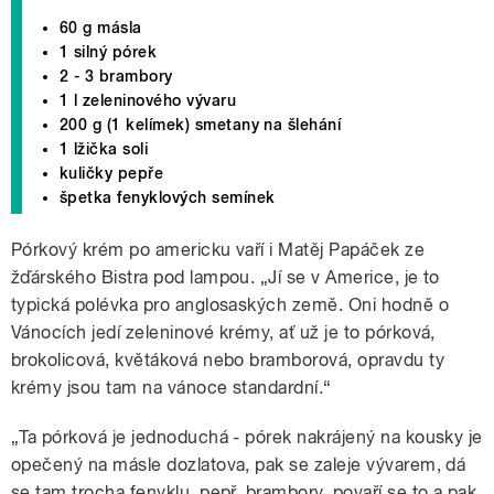
60 g másla
1 silný pórek
2 - 3 brambory
1 l zeleninového vývaru
200 g (1 kelímek) smetany na šlehání
1 lžička soli
kuličky pepře
špetka fenyklových semínek
Pórkový krém po americku vaří i Matěj Papáček ze
žďárského Bistra pod lampou. „Jí se v Americe, je to
typická polévka pro anglosaských země. Oni hodně o
Vánocích jedí zeleninové krémy, ať už je to pórková,
brokolicová, květáková nebo bramborová, opravdu ty
krémy jsou tam na vánoce standardní.“
„Ta pórková je jednoduchá - pórek nakrájený na kousky je
opečený na másle dozlatova, pak se zaleje vývarem, dá
se tam trocha fenyklu, pepř, brambory, povaří se to a pak