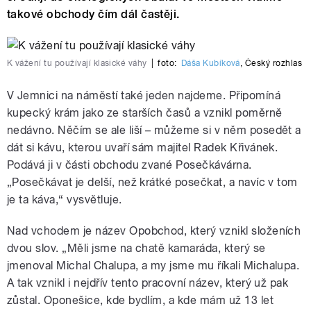
takové obchody čím dál častěji.
K vážení tu používají klasické váhy
|
foto:
Dáša Kubíková
,
Český rozhlas
V Jemnici na náměstí také jeden najdeme. Připomíná
kupecký krám jako ze starších časů a vznikl poměrně
nedávno. Něčím se ale liší – můžeme si v něm posedět a
dát si kávu, kterou uvaří sám majitel Radek Křivánek.
Podává ji v části obchodu zvané Posečkávárna.
„Posečkávat je delší, než krátké posečkat, a navíc v tom
je ta káva,“ vysvětluje.
Nad vchodem je název Opobchod, který vznikl složeních
dvou slov. „Měli jsme na chatě kamaráda, který se
jmenoval Michal Chalupa, a my jsme mu říkali Michalupa.
A tak vznikl i nejdřív tento pracovní název, který už pak
zůstal. Oponešice, kde bydlím, a kde mám už 13 let