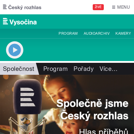
Přejít k hlavnímu obsahu
MENU
ŽIVĚ
PROGRAM
AUDIOARCHIV
KAMERY
Společnost
Program
Pořady
Více
…