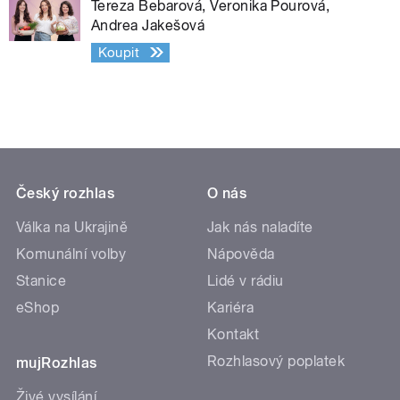
Tereza Bebarová, Veronika Pourová,
Andrea Jakešová
Koupit
Český rozhlas
O nás
Válka na Ukrajině
Jak nás naladíte
Komunální volby
Nápověda
Stanice
Lidé v rádiu
eShop
Kariéra
Kontakt
Rozhlasový poplatek
mujRozhlas
Živé vysílání