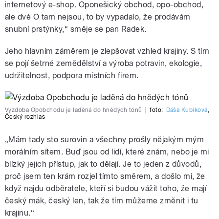
internetový e-shop. Oponešický obchod, opo-obchod,
ale dvě O tam nejsou, to by vypadalo, že prodávám
snubní prstýnky,“ směje se pan Radek.
Jeho hlavním záměrem je zlepšovat vzhled krajiny. S tím
se pojí šetrné zemědělství a výroba potravin, ekologie,
udržitelnost, podpora místních firem.
Výzdoba Opobchodu je laděná do hnědých tónů
|
foto:
Dáša Kubíková
,
Český rozhlas
„Mám tady sto surovin a všechny prošly nějakým mým
morálním sítem. Buď jsou od lidí, které znám, nebo je mi
blízký jejich přístup, jak to dělají. Je to jeden z důvodů,
proč jsem ten krám rozjel tímto směrem, a došlo mi, že
když najdu odběratele, kteří si budou vážit toho, že mají
český mák, český len, tak že tím můžeme změnit i tu
krajinu.“