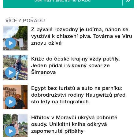
VÍCE Z POŘADU
Z bývalé rozvodny je udírna, náhon se
využívá k chlazení piva. Továrna ve Víru
znovu ožívá
Kříže do české krajiny vždy patřily.
Jeden přidal i šikovný kovář ze
Šimanova
Egypt bez turistů a auto na parníku:
dobrodružství rodiny Haugwitzů před
sto lety na fotografiích
Hřbitov v Moravči ukrývá pohnuté
osudy. Unikátní kniha odkrývá
zapomenuté příběhy