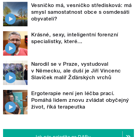
Vesničko má, vesničko středisková: má
smysl samostatnost obce s osmdesáti
obyvateli?
Krásné, sexy, inteligentní forenzní
specialistky, které...
Narodil se v Praze, vystudoval
v Německu, ale duší je Jiří Vincenc
Slavíček malíř Žďárských vrchů
Ergoterapie není jen léčba prací.
Pomáhá lidem znovu zvládat obyčejný
život, říká terapeutka
Jak nás naladíte na DABu