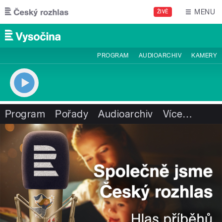
Přejít k hlavnímu obsahu
MENU
ŽIVĚ
PROGRAM
AUDIOARCHIV
KAMERY
Program
Pořady
Audioarchiv
Více
…