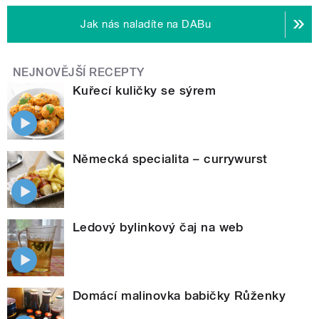
Jak nás naladíte na DABu
NEJNOVĚJŠÍ RECEPTY
Kuřecí kuličky se sýrem
Německá specialita – currywurst
Ledový bylinkový čaj na web
Domácí malinovka babičky Růženky