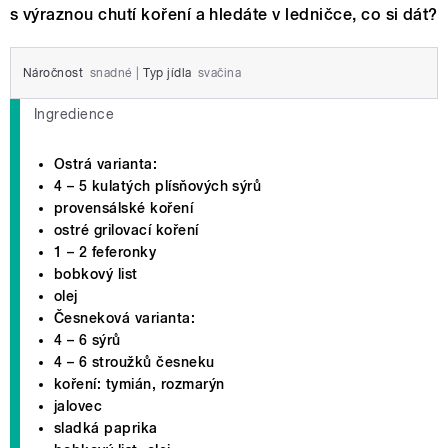
s výraznou chutí koření a hledáte v ledničce, co si dát?
Náročnost
snadné
|
Typ jídla
svačina
Ingredience
Ostrá varianta:
4 – 5 kulatých plísňových sýrů
provensálské koření
ostré grilovací koření
1 – 2 feferonky
bobkový list
olej
Česneková varianta:
4 – 6 sýrů
4 – 6 stroužků česneku
koření: tymián, rozmarýn
jalovec
sladká paprika