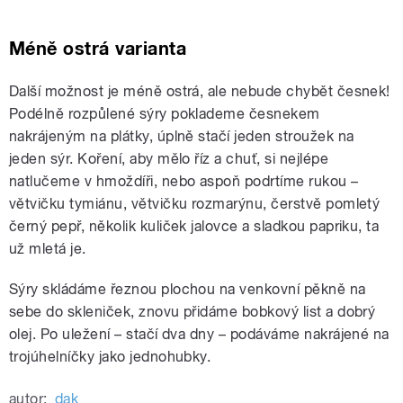
Méně ostrá varianta
Další možnost je méně ostrá, ale nebude chybět česnek!
Podélně rozpůlené sýry poklademe česnekem
nakrájeným na plátky, úplně stačí jeden stroužek na
jeden sýr. Koření, aby mělo říz a chuť, si nejlépe
natlučeme v hmoždíři, nebo aspoň podrtíme rukou –
větvičku tymiánu, větvičku rozmarýnu, čerstvě pomletý
černý pepř, několik kuliček jalovce a sladkou papriku, ta
už mletá je.
Sýry skládáme řeznou plochou na venkovní pěkně na
sebe do skleniček, znovu přidáme bobkový list a dobrý
olej. Po uležení – stačí dva dny – podáváme nakrájené na
trojúhelníčky jako jednohubky.
autor:
dak