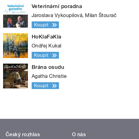
Veterinární poradna
Jaroslava Vykoupilová, Milan Štourač
Koupit
HoKlaFaKla
Ondřej Kukal
Koupit
Brána osudu
Agatha Christie
Koupit
Český rozhlas
O nás