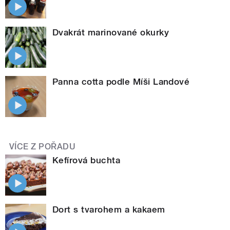
Dvakrát marinované okurky
Panna cotta podle Míši Landové
VÍCE Z POŘADU
Kefírová buchta
Dort s tvarohem a kakaem