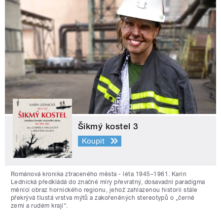
Šikmý kostel 3
Koupit
Románová kronika ztraceného města - léta 1945–1961. Karin
Lednická předkládá do značné míry převratný, dosavadní paradigma
měnící obraz hornického regionu, jehož zahlazenou historii stále
překrývá tlustá vrstva mýtů a zakořeněných stereotypů o „černé
zemi a rudém kraji“.