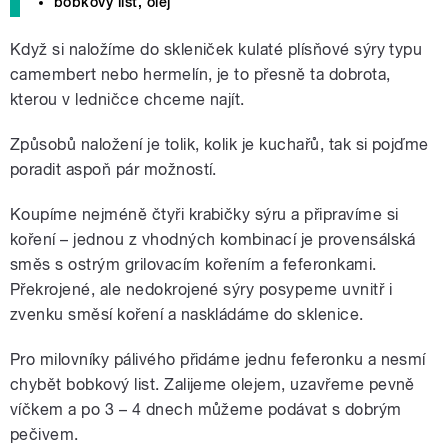
bobkový list, olej
Když si naložíme do skleniček kulaté plísňové sýry typu
camembert nebo hermelín, je to přesně ta dobrota,
kterou v ledničce chceme najít.
Způsobů naložení je tolik, kolik je kuchařů, tak si pojďme
poradit aspoň pár možností.
Koupíme nejméně čtyři krabičky sýru a připravíme si
koření – jednou z vhodných kombinací je provensálská
směs s ostrým grilovacím kořením a feferonkami.
Překrojené, ale nedokrojené sýry posypeme uvnitř i
zvenku směsí koření a naskládáme do sklenice.
Pro milovníky pálivého přidáme jednu feferonku a nesmí
chybět bobkový list. Zalijeme olejem, uzavřeme pevně
víčkem a po 3 – 4 dnech můžeme podávat s dobrým
pečivem.