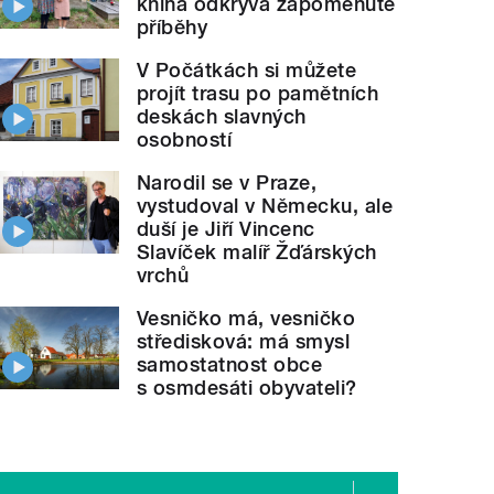
kniha odkrývá zapomenuté
příběhy
V Počátkách si můžete
projít trasu po pamětních
deskách slavných
osobností
Narodil se v Praze,
vystudoval v Německu, ale
duší je Jiří Vincenc
Slavíček malíř Žďárských
vrchů
Vesničko má, vesničko
středisková: má smysl
samostatnost obce
s osmdesáti obyvateli?