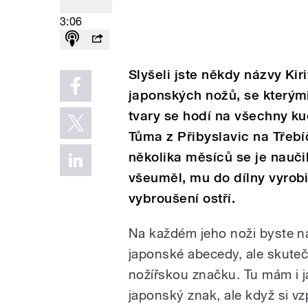
3:06
Slyšeli jste někdy názvy Ki
japonských nožů, se kterými
tvary se hodí na všechny ku
Tůma z Přibyslavic na Třebí
několika měsíců se je nauči
všeuměl, mu do dílny vyrobi
vybroušení ostří.
Na každém jeho noži byste na
japonské abecedy, ale skuteč
nožířskou značku. Tu mám i já 
japonský znak, ale když si v