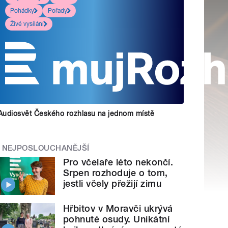
Pohádky
Pořady
Živé vysílání
Audiosvět Českého rozhlasu na jednom místě
NEJPOSLOUCHANĚJŠÍ
Pro včelaře léto nekončí.
Srpen rozhoduje o tom,
jestli včely přežijí zimu
Hřbitov v Moravči ukrývá
pohnuté osudy. Unikátní