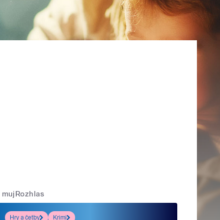
mujRozhlas
Hry a četby
Krimi