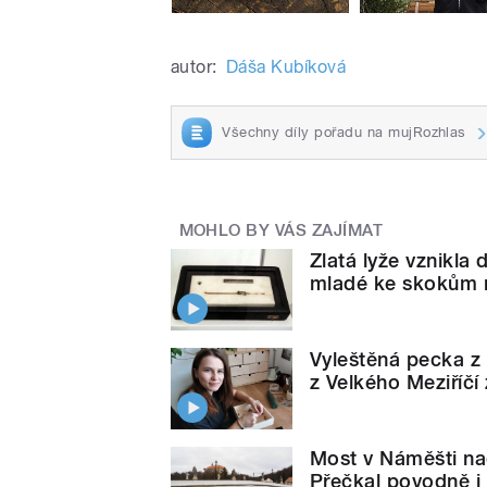
autor:
Dáša Kubíková
Všechny díly pořadu na mujRozhlas
MOHLO BY VÁS ZAJÍMAT
Zlatá lyže vznikla
mladé ke skokům n
Vyleštěná pecka z
z Velkého Meziříčí 
Most v Náměšti na
Přečkal povodně i