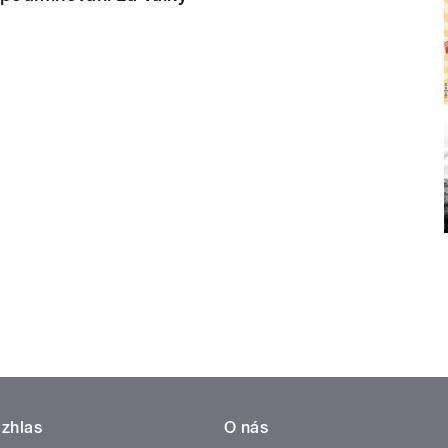
zhlas
O nás