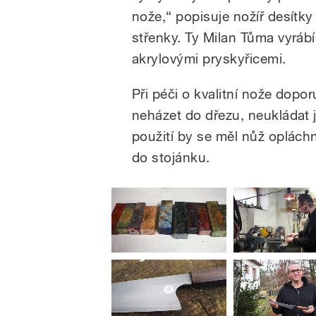
nože,“ popisuje nožíř desítky 
střenky. Ty Milan Tůma vyrábí
akrylovými pryskyřicemi.
Při péči o kvalitní nože dopo
neházet do dřezu, neukládat 
použití by se měl nůž opláchn
do stojánku.