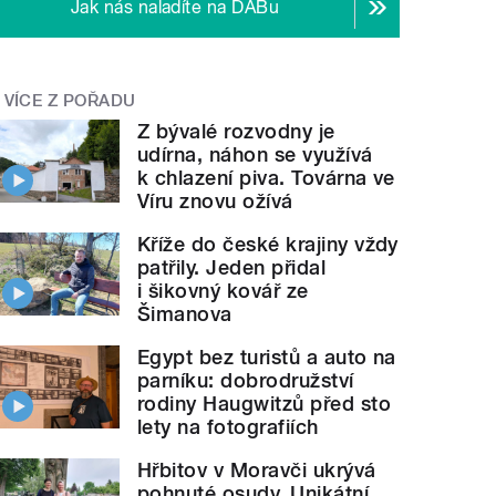
Jak nás naladíte na DABu
VÍCE Z POŘADU
Z bývalé rozvodny je
udírna, náhon se využívá
k chlazení piva. Továrna ve
Víru znovu ožívá
Kříže do české krajiny vždy
patřily. Jeden přidal
i šikovný kovář ze
Šimanova
Egypt bez turistů a auto na
parníku: dobrodružství
rodiny Haugwitzů před sto
lety na fotografiích
Hřbitov v Moravči ukrývá
pohnuté osudy. Unikátní