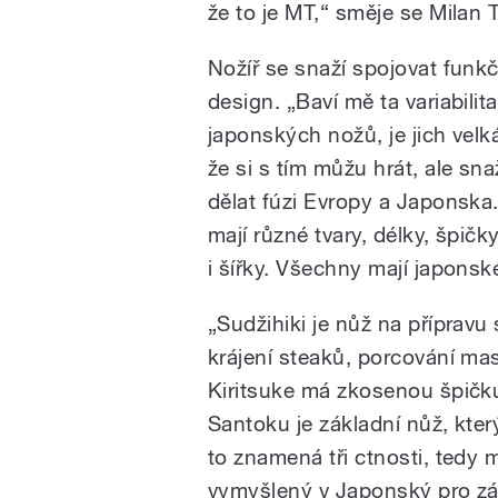
že to je MT,“ směje se Milan 
Nožíř se snaží spojovat funk
design. „Baví mě ta variabilita
japonských nožů, je jich velk
že si s tím můžu hrát, ale sn
dělat fúzi Evropy a Japonska
mají různé tvary, délky, špičk
i šířky. Všechny mají japonsk
„Sudžihiki je nůž na přípravu 
krájení steaků, porcování ma
Kiritsuke má zkosenou špičku
Santoku je základní nůž, kte
to znamená tři ctnosti, tedy 
vymyšlený v Japonský pro záp