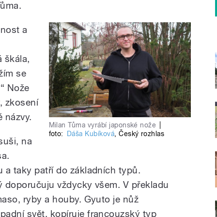
Tůma.
čnost a
á škála,
ažím se
.“ Nože
y, zkosení
é názvy.
Milan Tůma vyrábí japonské nože
|
foto:
Dáša Kubíková
,
Český rozhlas
suši, na
sa.
 a taky patří do základních typů.
rý doporučuju vždycky všem. V překladu
maso, ryby a houby. Gyuto je nůž
adní svět, kopíruje francouzský typ