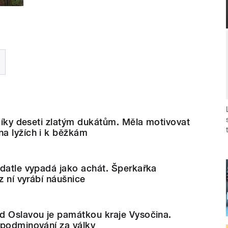
 díky deseti zlatým dukátům. Měla motivovat
a lyžích i k běžkám
 datle vypadá jako achát. Šperkařka
z ní vyrábí náušnice
d Oslavou je památkou kraje Vysočina.
 podminování za války