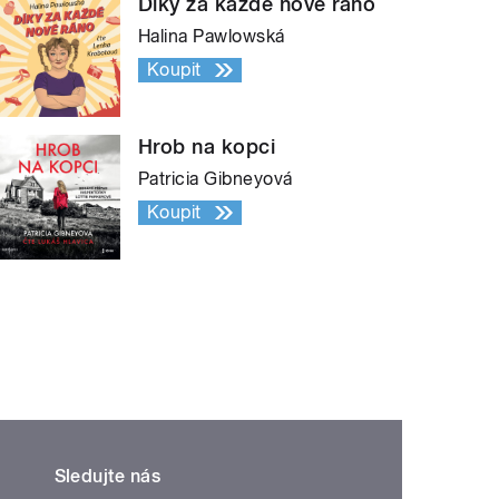
Díky za každé nové ráno
Halina Pawlowská
Koupit
Hrob na kopci
Patricia Gibneyová
Koupit
Sledujte nás