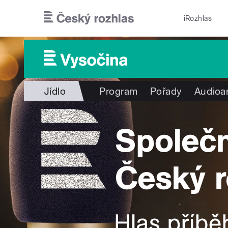
Přejít k hlavnímu obsahu
iRozhlas
Jídlo
Program
Pořady
Audioa