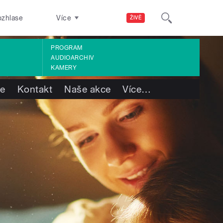
ozhlase
Více
ŽIVĚ
PROGRAM
AUDIOARCHIV
KAMERY
te
Kontakt
Naše akce
Více
…