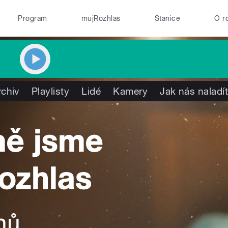
Program
mujRozhlas
Stanice
O r
rchiv
Playlisty
Lidé
Kamery
Jak nás naladí