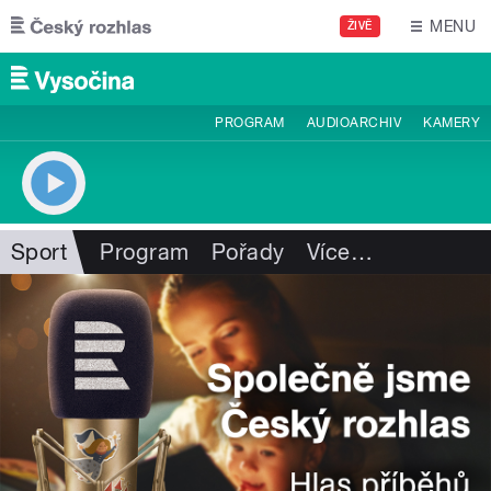
Přejít k hlavnímu obsahu
MENU
ŽIVĚ
PROGRAM
AUDIOARCHIV
KAMERY
Sport
Program
Pořady
Více
…