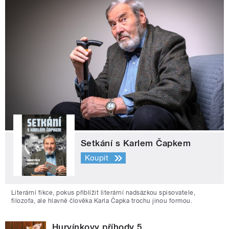
Setkání s Karlem Čapkem
Koupit
Literární fikce, pokus přiblížit literární nadsázkou spisovatele,
filozofa, ale hlavně člověka Karla Čapka trochu jinou formou.
Hurvínkovy příhody 5