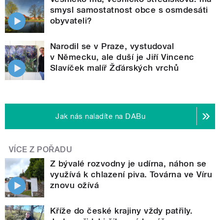
smysl samostatnost obce s osmdesáti
obyvateli?
Narodil se v Praze, vystudoval
v Německu, ale duší je Jiří Vincenc
Slavíček malíř Žďárských vrchů
Jak nás naladíte na DABu
VÍCE Z POŘADU
Z bývalé rozvodny je udírna, náhon se
využívá k chlazení piva. Továrna ve Víru
znovu ožívá
Kříže do české krajiny vždy patřily.