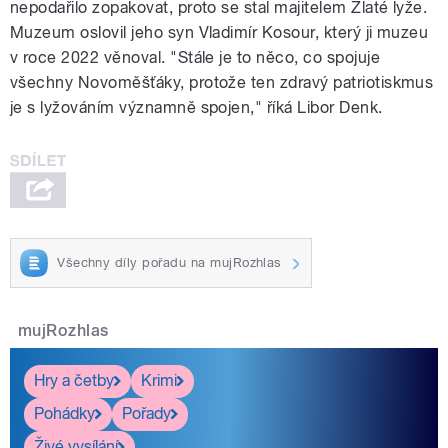
nepodařilo zopakovat, proto se stal majitelem Zlaté lyže.
Muzeum oslovil jeho syn Vladimír Kosour, který ji muzeu
v roce 2022 věnoval. "Stále je to něco, co spojuje
všechny Novoměšťáky, protože ten zdravý patriotiskmus
je s lyžováním významně spojen," říká Libor Denk.
Všechny díly pořadu na mujRozhlas
mujRozhlas
Hry a četby
Krimi
Pohádky
Pořady
Živé vysílání