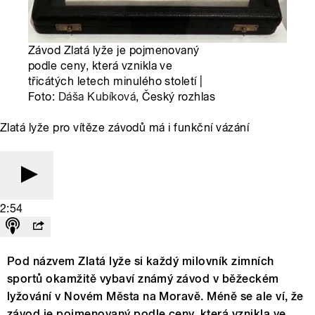
Závod Zlatá lyže je pojmenovaný
podle ceny, která vznikla ve
třicátých letech minulého století |
Foto:
Dáša Kubíková
, Český rozhlas
Zlatá lyže pro vítěze závodů má i funkční vázání
2:54
Pod názvem Zlatá lyže si každý milovník zimních
sportů okamžitě vybaví známý závod v běžeckém
lyžování v Novém Města na Moravě. Méně se ale ví, že
závod je pojmenovaný podle ceny, která vznikla ve