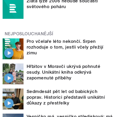
Zlatá lyže 2006 nebude součástí
světového poháru
NEJPOSLOUCHANĚJŠÍ
Pro včelaře léto nekončí. Srpen
rozhoduje o tom, jestli včely přežijí
zimu
Hřbitov v Moravči ukrývá pohnuté
osudy. Unikátní kniha odkrývá
zapomenuté příběhy
Sedmdesát pět let od babických
poprav. Historici představili unikátní
důkazy z přestřelky
Vesničko má, vesničko středisková: má