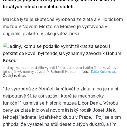
třicátých letech minulého století.
Maličká lyže je skutečně vyrobená ze zlata a v Horáckém
muzeu v Novém Městě na Moravě je vystavená v
originální plaketě, v jaké ji vítěz získal.
Jediný, komu se podařilo vyhrát třikrát za sebou i pětkrát celkově, byl
tehdejší významný závodník Bohumil Kosour
|
foto:
Dáša Kubíková
,
Český rozhlas
"Je vyrobená ze čtrnácti karátového zlata, a co je na ní
nejpoutavější, je asi vázání, které je mechanicky
funkční," usmívá se historik muzea Libor Denk. Výrobu
ceny ze zlata inicioval novoměstský rodák Josef Jílek,
tehdejší jednatel lyžařského klubu v Praze. "Pojí se s tím
příhoda, že vysázel na stůl deset zlatých dukátů, a tím