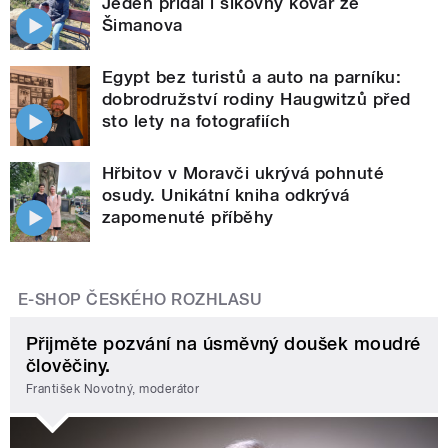
Jeden přidal i šikovný kovář ze
Šimanova
Egypt bez turistů a auto na parníku:
dobrodružství rodiny Haugwitzů před
sto lety na fotografiích
Hřbitov v Moravči ukrývá pohnuté
osudy. Unikátní kniha odkrývá
zapomenuté příběhy
E-SHOP ČESKÉHO ROZHLASU
Přijměte pozvání na úsměvný doušek moudré
člověčiny.
František Novotný, moderátor