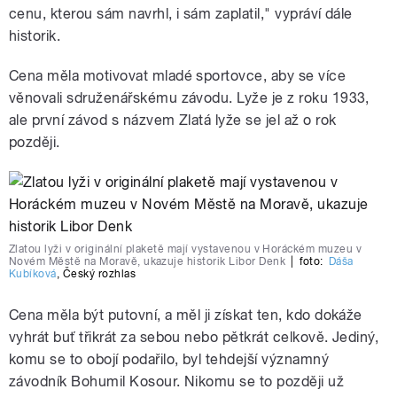
cenu, kterou sám navrhl, i sám zaplatil," vypráví dále
historik.
Cena měla motivovat mladé sportovce, aby se více
věnovali sdruženářskému závodu. Lyže je z roku 1933,
ale první závod s názvem Zlatá lyže se jel až o rok
později.
Zlatou lyži v originální plaketě mají vystavenou v Horáckém muzeu v
Novém Městě na Moravě, ukazuje historik Libor Denk
|
foto:
Dáša
Kubíková
,
Český rozhlas
Cena měla být putovní, a měl ji získat ten, kdo dokáže
vyhrát buť třikrát za sebou nebo pětkrát celkově. Jediný,
komu se to obojí podařilo, byl tehdejší významný
závodník Bohumil Kosour. Nikomu se to později už