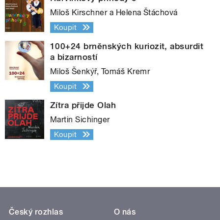
Miloš Kirschner a Helena Štáchová
Koupit
100+24 brněnských kuriozit, absurdit
a bizarností
Miloš Šenkýř, Tomáš Kremr
Koupit
Zítra přijde Olah
Martin Sichinger
Koupit
Český rozhlas
O nás