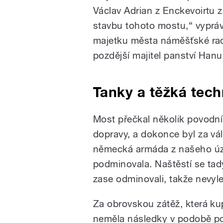
Václav Adrian z Enckevoirtu z
stavbu tohoto mostu,“ vypráv
majetku města náměšťské rad
pozdější majitel panství Han
Tanky a těžká tech
Most přečkal několik povodní,
dopravy, a dokonce byl za v
německá armáda z našeho úz
podminovala. Naštěstí se tady
zase odminovali, takže nevylet
Za obrovskou zátěž, která k
neměla následky v podobě p