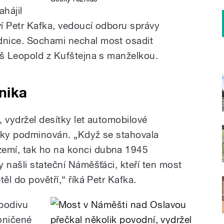
ahájil
í Petr Kafka, vedoucí odboru správy
nice. Sochami nechal most osadit
uš Leopold z Kufštejna s manželkou.
nika
 vydržel desítky let automobilové
álky podminován. „Když se stahovala
emí, tak ho na konci dubna 1945
 našli stateční Náměšťáci, kteří ten most
ěl do povětří,“ říká Petr Kafka.
upodivu
oničené