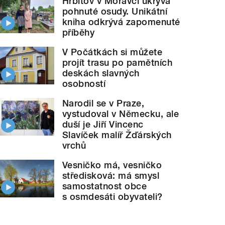
Hřbitov v Moravči ukrývá
pohnuté osudy. Unikátní
kniha odkrývá zapomenuté
příběhy
V Počátkách si můžete
projít trasu po pamětních
deskách slavných
osobností
Narodil se v Praze,
vystudoval v Německu, ale
duší je Jiří Vincenc
Slavíček malíř Žďárských
vrchů
Vesničko má, vesničko
středisková: má smysl
samostatnost obce
s osmdesáti obyvateli?