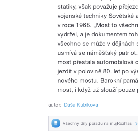
statiky, však považuje přejez
vojenské techniky Sovětské 
v roce 1968. „Most to všech
vydržel, a je dokumentem toh
všechno se může v dějinách s
usmívá se náměšťský patriot.
most přestala automobilová 
jezdit v polovině 80. let po v
nového mostu. Barokní památ
most, i když už slouží pouze
autor:
Dáša Kubíková
Všechny díly pořadu na mujRozhlas