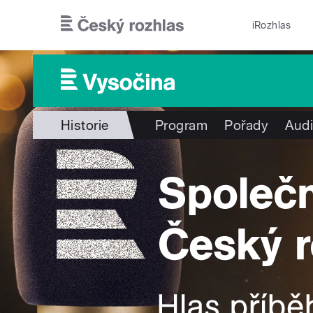
Přejít k hlavnímu obsahu
iRozhlas
Historie
Program
Pořady
Audi