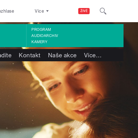
ozhlase
Více
ŽIVĚ
PROGRAM
AUDIOARCHIV
KAMERY
adíte
Kontakt
Naše akce
Více
…