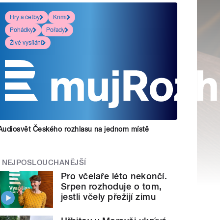
Hry a četby
Krimi
Pohádky
Pořady
Živé vysílání
Audiosvět Českého rozhlasu na jednom místě
NEJPOSLOUCHANĚJŠÍ
Pro včelaře léto nekončí.
Srpen rozhoduje o tom,
jestli včely přežijí zimu