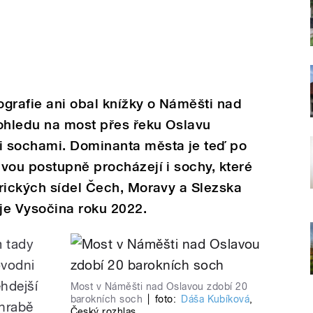
grafie ani obal knížky o Náměšti nad
ohledu na most přes řeku Oslavu
i sochami. Dominanta města je teď po
vou postupně procházejí i sochy, které
rických sídel Čech, Moravy a Slezska
je Vysočina roku 2022.
m tady
ovodni
ehdejší
Most v Náměšti nad Oslavou zdobí 20
barokních soch
|
foto:
Dáša Kubíková
,
 hrabě
Český rozhlas