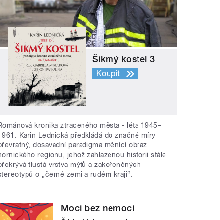
Šikmý kostel 3
Koupit
Románová kronika ztraceného města - léta 1945–
1961. Karin Lednická předkládá do značné míry
převratný, dosavadní paradigma měnící obraz
hornického regionu, jehož zahlazenou historii stále
překrývá tlustá vrstva mýtů a zakořeněných
stereotypů o „černé zemi a rudém kraji“.
Moci bez nemoci