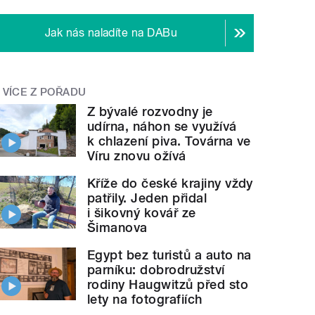
Jak nás naladíte na DABu
VÍCE Z POŘADU
Z bývalé rozvodny je
udírna, náhon se využívá
k chlazení piva. Továrna ve
Víru znovu ožívá
Kříže do české krajiny vždy
patřily. Jeden přidal
i šikovný kovář ze
Šimanova
Egypt bez turistů a auto na
parníku: dobrodružství
rodiny Haugwitzů před sto
lety na fotografiích