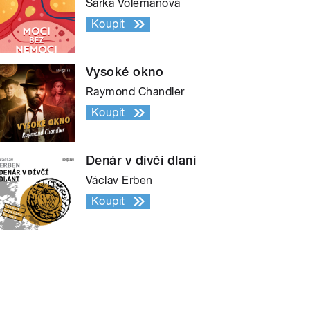
Šárka Volemanová
Koupit
Vysoké okno
Raymond Chandler
Koupit
Denár v dívčí dlani
Václav Erben
Koupit