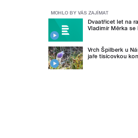
MOHLO BY VÁS ZAJÍMAT
Dvaatřicet let na 
Vladimír Měrka se l
Vrch Špilberk u N
jaře tisícovkou ko