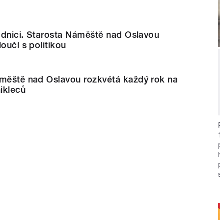
radnici. Starosta Náměště nad Oslavou
oučí s politikou
áměště nad Oslavou rozkvétá každý rok na
nikleců