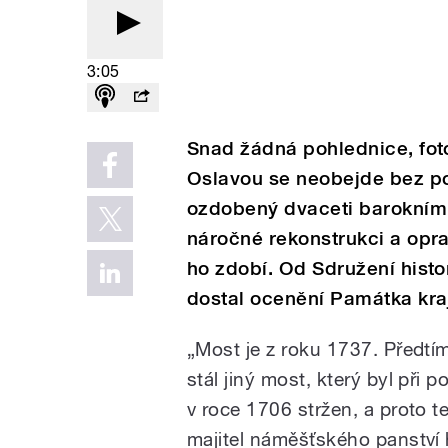
3:05
Snad žádná pohlednice, foto
Oslavou se neobejde bez p
ozdobený dvaceti barokním
náročné rekonstrukci a opra
ho zdobí. Od Sdružení histo
dostal ocenění Památka kra
„Most je z roku 1737. Předtí
stál jiný most, který byl při p
v roce 1706 stržen, a proto t
majitel náměšťského panství