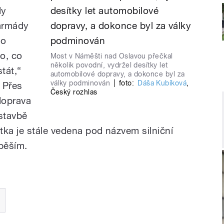
dy
armády
no
o, co
Most v Náměšti nad Oslavou přečkal
několik povodní, vydržel desítky let
tát,“
automobilové dopravy, a dokonce byl za
války podminován
|
foto:
Dáša Kubíková
,
 Přes
Český rozhlas
doprava
ýstavbě
ka je stále vedena pod názvem silniční
 pěším.