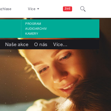
ozhlase
Více
ŽIVĚ
PROGRAM
AUDIOARCHIV
KAMERY
Naše akce
O nás
Více
…