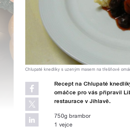
Chlupaté knedlíky s uzeným masem na třešňové omá
Recept na Chlupaté knedlí
omáčce pro vás připravil L
restaurace v Jihlavě.
750g brambor
1 vejce