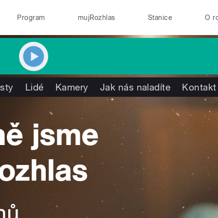
Program
mujRozhlas
Stanice
O r
isty
Lidé
Kamery
Jak nás naladíte
Kontakt