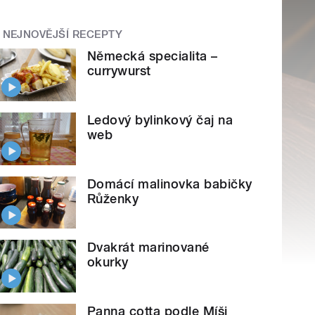
NEJNOVĚJŠÍ RECEPTY
Německá specialita –
currywurst
Ledový bylinkový čaj na
web
Domácí malinovka babičky
Růženky
Dvakrát marinované
okurky
Panna cotta podle Míši