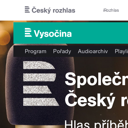
Přejít k hlavnímu obsahu
iRozhlas
Program
Pořady
Audioarchiv
Playl