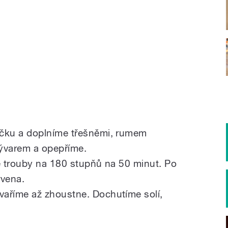
čku a doplníme třešněmi, rumem
ývarem a opepříme.
é trouby na 180 stupňů na 50 minut. Po
rvena.
aříme až zhoustne. Dochutíme solí,