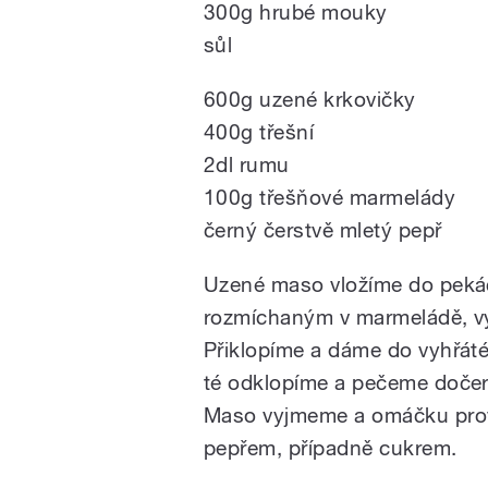
300g hrubé mouky
sůl
600g uzené krkovičky
400g třešní
2dl rumu
100g třešňové marmelády
černý čerstvě mletý pepř
Uzené maso vložíme do peká
rozmíchaným v marmeládě, v
Přiklopíme a dáme do vyhřát
té odklopíme a pečeme doče
Maso vyjmeme a omáčku prov
pepřem, případně cukrem.