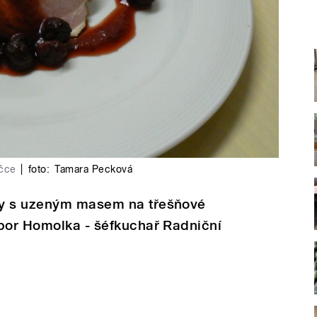
čce
|
foto:
Tamara Pecková
ky s uzeným masem na třešňové
ibor Homolka - šéfkuchař Radniční