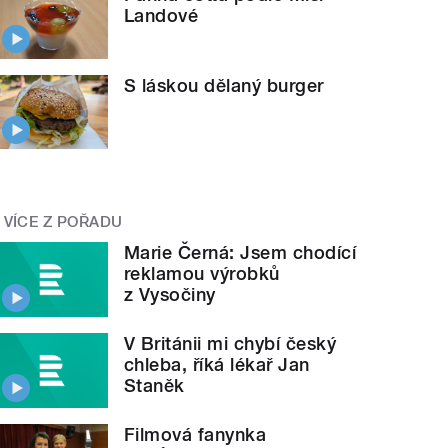
Landové
S láskou dělaný burger
VÍCE Z POŘADU
Marie Černá: Jsem chodící
reklamou výrobků
z Vysočiny
V Británii mi chybí český
chleba, říká lékař Jan
Staněk
Filmová fanynka