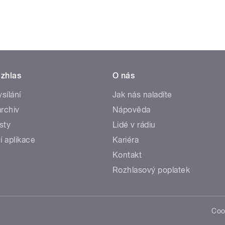
zhlas
O nás
ysílání
Jak nás naladíte
rchiv
Nápověda
sty
Lidé v rádiu
í aplikace
Kariéra
Kontakt
Rozhlasový poplatek
Coo