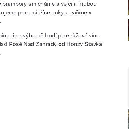
é brambory smícháme s vejci a hrubou
rujeme pomocí lžíce noky a vaříme v
.
inaci se výborně hodí plné růžové víno
klad Rosé Nad Zahrady od Honzy Stávka
.