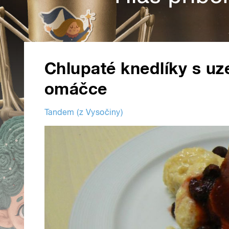
Chlupaté knedlíky s u
omáčce
Tandem (z Vysočiny)