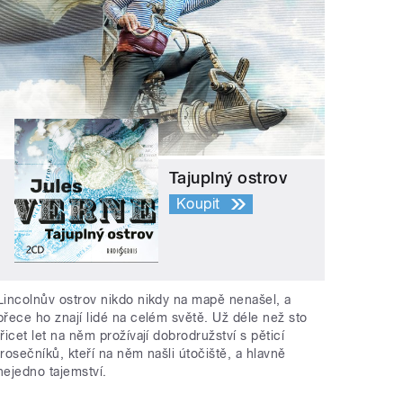
Tajuplný ostrov
Koupit
Lincolnův ostrov nikdo nikdy na mapě nenašel, a
přece ho znají lidé na celém světě. Už déle než sto
třicet let na něm prožívají dobrodružství s pěticí
trosečníků, kteří na něm našli útočiště, a hlavně
nejedno tajemství.