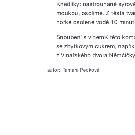
Knedlíky: nastrouhané syrov
moukou, osolíme. Z těsta tva
horké osolené vodě 10 minut
Snoubení s vínemK této komb
se zbytkovým cukrem, napří
z Vinařského dvora Němčičky
autor:
Tamara Pecková