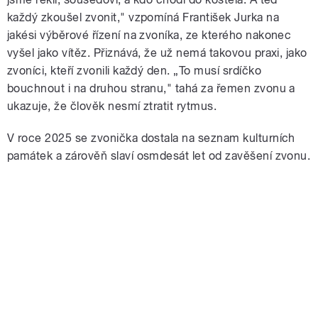
každý zkoušel zvonit," vzpomíná František Jurka na
jakési výběrové řízení na zvoníka, ze kterého nakonec
vyšel jako vítěz. Přiznává, že už nemá takovou praxi, jako
zvoníci, kteří zvonili každý den. „To musí srdíčko
bouchnout i na druhou stranu," tahá za řemen zvonu a
ukazuje, že člověk nesmí ztratit rytmus.
V roce 2025 se zvonička dostala na seznam kulturních
památek a zárověň slaví osmdesát let od zavěšení zvonu.