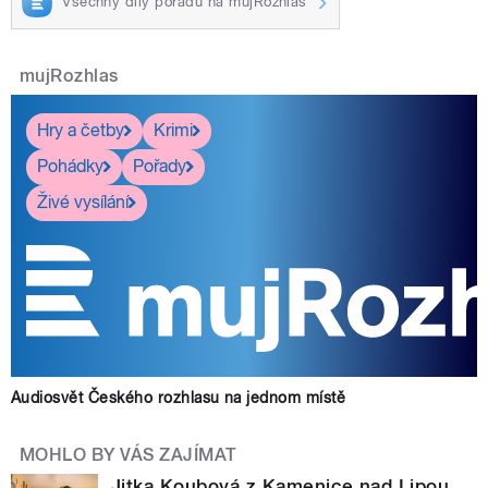
Všechny díly pořadu na mujRozhlas
mujRozhlas
Hry a četby
Krimi
Pohádky
Pořady
Živé vysílání
Audiosvět Českého rozhlasu na jednom místě
MOHLO BY VÁS ZAJÍMAT
Jitka Koubová z Kamenice nad Lipou