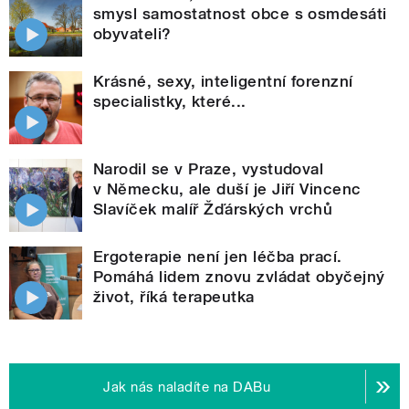
smysl samostatnost obce s osmdesáti
obyvateli?
Krásné, sexy, inteligentní forenzní
specialistky, které...
Narodil se v Praze, vystudoval
v Německu, ale duší je Jiří Vincenc
Slavíček malíř Žďárských vrchů
Ergoterapie není jen léčba prací.
Pomáhá lidem znovu zvládat obyčejný
život, říká terapeutka
Jak nás naladíte na DABu