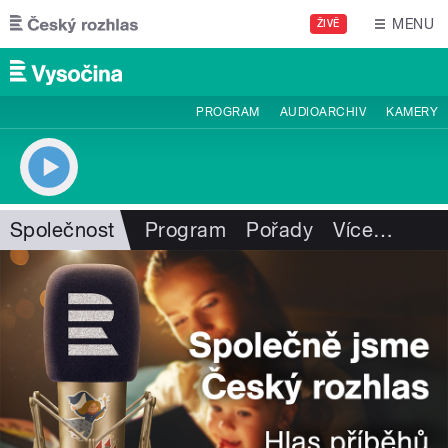
Přejít k hlavnímu obsahu
MENU
ŽIVĚ
PROGRAM
AUDIOARCHIV
KAMERY
Společnost
Program
Pořady
Více
…