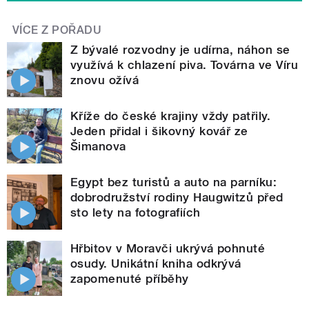
VÍCE Z POŘADU
Z bývalé rozvodny je udírna, náhon se
využívá k chlazení piva. Továrna ve Víru
znovu ožívá
Kříže do české krajiny vždy patřily.
Jeden přidal i šikovný kovář ze
Šimanova
Egypt bez turistů a auto na parníku:
dobrodružství rodiny Haugwitzů před
sto lety na fotografiích
Hřbitov v Moravči ukrývá pohnuté
osudy. Unikátní kniha odkrývá
zapomenuté příběhy