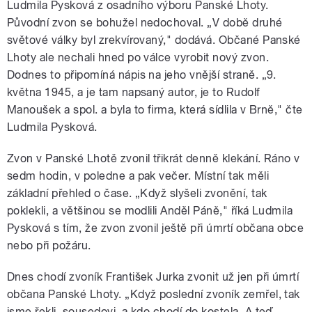
Ludmila Pysková z osadního výboru Panské Lhoty.
Původní zvon se bohužel nedochoval. „V době druhé
světové války byl zrekvírovaný," dodává. Občané Panské
Lhoty ale nechali hned po válce vyrobit nový zvon.
Dodnes to připomíná nápis na jeho vnější straně. „9.
května 1945, a je tam napsaný autor, je to Rudolf
Manoušek a spol. a byla to firma, která sídlila v Brně," čte
Ludmila Pysková.
Zvon v Panské Lhotě zvonil třikrát denně klekání. Ráno v
sedm hodin, v poledne a pak večer. Místní tak měli
základní přehled o čase. „Když slyšeli zvonění, tak
poklekli, a většinou se modlili Anděl Páně," říká Ludmila
Pysková s tím, že zvon zvonil ještě při úmrtí občana obce
nebo při požáru.
Dnes chodí zvoník František Jurka zvonit už jen při úmrtí
občana Panské Lhoty. „Když poslední zvoník zemřel, tak
jsme řekli, sousedovi, a kdo chodí do kostela. A teď