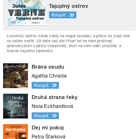
Tajuplný ostrov
Koupit
Lincolnův ostrov nikdo nikdy na mapě nenašel, a přece ho znají lidé
na celém světě. Už déle než sto třicet let na něm prožívají
dobrodružství s pěticí trosečníků, kteří na něm našli útočiště, a
hlavně nejedno tajemství.
Brána osudu
Agatha Christie
Koupit
Druhá strana řeky
Nora Eckhardtová
Koupit
Dej mi pokoj
Petra Štarková