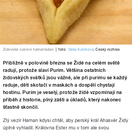
Židovské cukroví hamantašen
|
foto:
Dáša Kubíková
,
Český rozhlas
Přibližně v polovině března se Židé na celém světě
radují, protože slaví Purim. Většina ostatních
židovských svátků jsou vážné, ale při purimu se každý
raduje, děti skotačí v maskách a dospělí chystají
hostinu. Purim je veselý, protože židé vzpomínají na
příběh z historie, plný zášti a úkladů, který nakonec
šťastně skončil.
Zlý vezír Haman kdysi chtěl, aby perský král Ahasvér Židy
úplně vyhladil. Královna Ester mu v tom ale svou