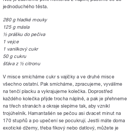
jednoduchého těsta.
280 g hladké mouky
125 g másla
½ prášku do pečiva
1 vejce
1 vanilkový cukr
50 g cukru
šťáva z ½ citronu
V misce smícháme cukr s vajíčky a ve druhé misce
všechno ostatní. Pak smícháme, zpracujeme, vyválíme
na tenčí placku a vykrajujeme kolečka. Doprostřed
každého kolečka přijde trocha náplně, a pak je přehneme
na třech stranách a okraje slepíme tak, aby vznikl
trojúhelník. Hamantašén se pečou asi dvacet minut na
170 stupňů a po upečení se pocukrují. Jestli máte doma
exotické džemy, třeba fíkový nebo datlový, můžete je