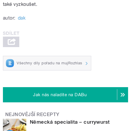
také vyzkoušet.
autor:
dak
Všechny díly pořadu na mujRozhlas
Jak nás naladíte na DABu
NEJNOVĚJŠÍ RECEPTY
Německá specialita – currywurst