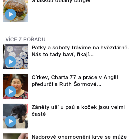
S láskou dělaný burger
VÍCE Z POŘADU
Pátky a soboty trávíme na hvězdárně.
Nás to tady baví, říkají...
Církev, Charta 77 a práce v Anglii
předurčila Ruth Šormové...
Záněty uší u psů a koček jsou velmi
časté
Nádorové onemocnění krve se může