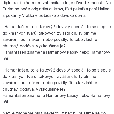
diplomacií a šarmem zabránila, a to je důvod k radosti! Na
Purim se peče originální cukroví, říká pekařka paní Halina
z pekárny Vrátka v třebíčské židovské čtvrti.
„Hamantašen, to je takový židovský speciál, to se slepuje
do krásných tvarů, takových zvláštních. Ty plníme
zavařeninou, mákem nebo povidly. To tak zvláštně
chutná,“ dodává. Vyzkoušíme je?
Hamantašen znamená Hamanovy kapsy nebo Hamanovy
uši.
„Hamantašen, to je takový židovský speciál, to se slepuje
do krásných tvarů, takových zvláštních. Ty plníme
zavařeninou, mákem nebo povidly. To tak zvláštně
chutná,“ dodává. Vyzkoušíme je?
Hamantašen znamená Hamanovy kapsy nebo Hamanovy
uši.
Než je začneme plnit některou z náplní, pustíme se do