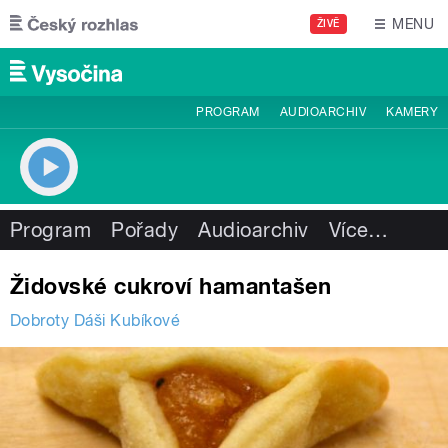
Přejít k hlavnímu obsahu
MENU
ŽIVĚ
PROGRAM
AUDIOARCHIV
KAMERY
Program
Pořady
Audioarchiv
Více
…
Židovské cukroví hamantašen
Dobroty Dáši Kubíkové