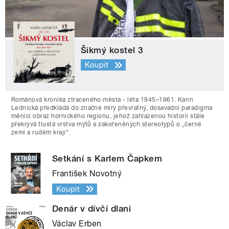
Šikmý kostel 3
Koupit
Románová kronika ztraceného města - léta 1945–1961. Karin
Lednická předkládá do značné míry převratný, dosavadní paradigma
měnící obraz hornického regionu, jehož zahlazenou historii stále
překrývá tlustá vrstva mýtů a zakořeněných stereotypů o „černé
zemi a rudém kraji“.
Setkání s Karlem Čapkem
František Novotný
Koupit
Denár v dívčí dlani
Václav Erben