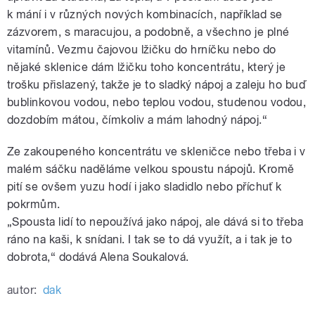
k mání i v různých nových kombinacích, například se
zázvorem, s maracujou, a podobně, a všechno je plné
vitamínů. Vezmu čajovou lžičku do hrníčku nebo do
nějaké sklenice dám lžičku toho koncentrátu, který je
trošku přislazený, takže je to sladký nápoj a zaleju ho buď
bublinkovou vodou, nebo teplou vodou, studenou vodou,
dozdobím mátou, čímkoliv a mám lahodný nápoj.“
Ze zakoupeného koncentrátu ve skleničce nebo třeba i v
malém sáčku naděláme velkou spoustu nápojů. Kromě
pití se ovšem yuzu hodí i jako sladidlo nebo příchuť k
pokrmům.
„Spousta lidí to nepoužívá jako nápoj, ale dává si to třeba
ráno na kaši, k snídani. I tak se to dá využít, a i tak je to
dobrota,“ dodává Alena Soukalová.
autor:
dak