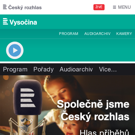
Přejít k hlavnímu obsahu
MENU
ŽIVĚ
PROGRAM
AUDIOARCHIV
KAMERY
Program
Pořady
Audioarchiv
Více
…