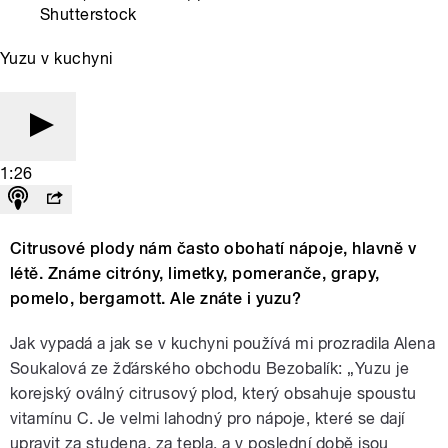
Shutterstock
Yuzu v kuchyni
1:26
Citrusové plody nám často obohatí nápoje, hlavně v
létě. Známe citróny, limetky, pomeranče, grapy,
pomelo, bergamott. Ale znáte i yuzu?
Jak vypadá a jak se v kuchyni používá mi prozradila Alena
Soukalová ze žďárského obchodu Bezobalík: „Yuzu je
korejský oválný citrusový plod, který obsahuje spoustu
vitamínu C. Je velmi lahodný pro nápoje, které se dají
upravit za studena, za tepla, a v poslední době jsou