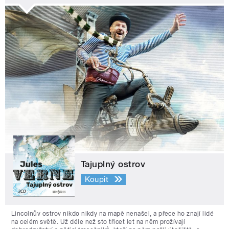
Tajuplný ostrov
Koupit
Lincolnův ostrov nikdo nikdy na mapě nenašel, a přece ho znají lidé
na celém světě. Už déle než sto třicet let na něm prožívají