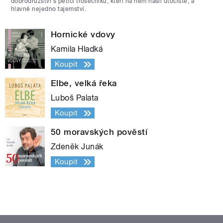
dobrodružství s pěticí trosečníků, kteří na něm našli útočiště, a
hlavně nejedno tajemství.
Hornické vdovy
Kamila Hladká
Koupit
Elbe, velká řeka
Luboš Palata
Koupit
50 moravských pověstí
Zdeněk Junák
Koupit