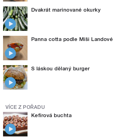
Dvakrát marinované okurky
Panna cotta podle Míši Landové
S láskou dělaný burger
VÍCE Z POŘADU
Kefírová buchta