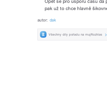
Opět se pro úsporu času dá 
pak už to chce hlavně šikovné
autor:
dak
Všechny díly pořadu na mujRozhlas