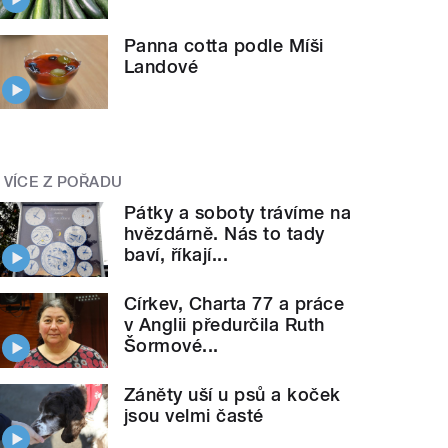
Panna cotta podle Míši
Landové
VÍCE Z POŘADU
Pátky a soboty trávíme na
hvězdárně. Nás to tady
baví, říkají...
Církev, Charta 77 a práce
v Anglii předurčila Ruth
Šormové...
Záněty uší u psů a koček
jsou velmi časté