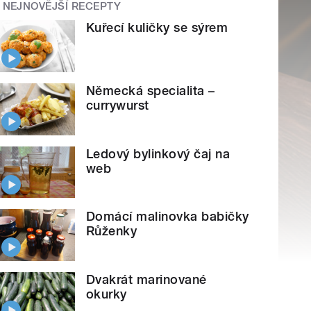
NEJNOVĚJŠÍ RECEPTY
Kuřecí kuličky se sýrem
Německá specialita –
currywurst
Ledový bylinkový čaj na
web
Domácí malinovka babičky
Růženky
Dvakrát marinované
okurky