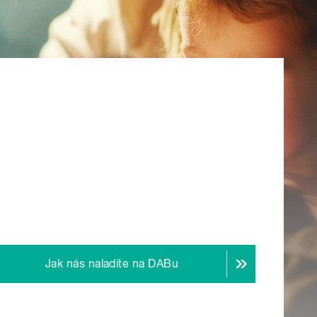
Jak nás naladíte na DABu