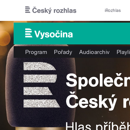
Přejít k hlavnímu obsahu
iRozhlas
Program
Pořady
Audioarchiv
Playl