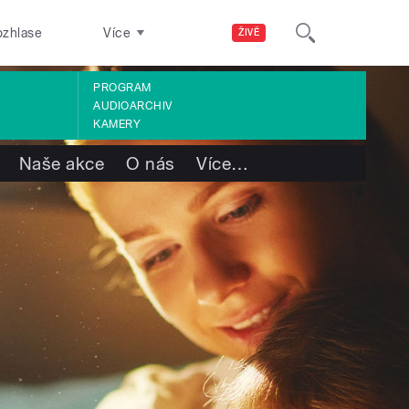
ozhlase
Více
ŽIVĚ
PROGRAM
AUDIOARCHIV
KAMERY
Naše akce
O nás
Více
…