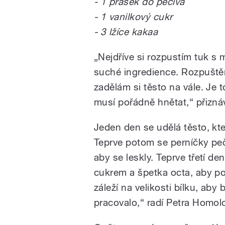
- 1 prášek do pečiva
- 1 vanilkový cukr
- 3 lžíce kakaa
„Nejdříve si rozpustím tuk 
suché ingredience. Rozpuště
zadělám si těsto na vále. Je
musí pořádně hnětat,“ přizn
Jeden den se udělá těsto, kt
Teprve potom se perníčky pečo
aby se leskly. Teprve třetí de
cukrem a špetka octa, aby po
záleží na velikosti bílku, aby
pracovalo,“ radí Petra Homol