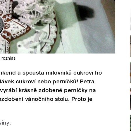
 rozhlas
 víkend a spousta milovníků cukroví ho
dávek cukroví nebo perníčků! Petra
vyrábí krásně zdobené perníčky na
ozdobení vánočního stolu. Proto je
viny: