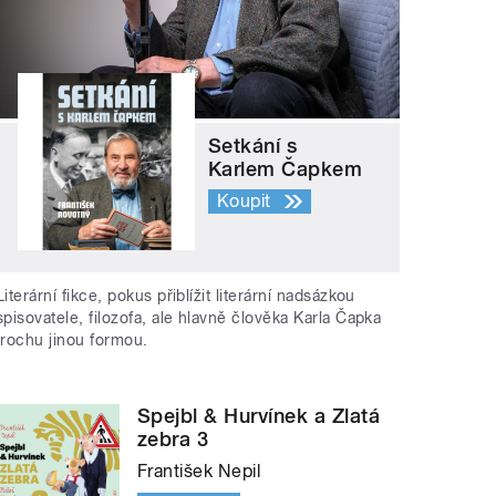
Setkání s
Karlem Čapkem
Koupit
Literární fikce, pokus přiblížit literární nadsázkou
spisovatele, filozofa, ale hlavně člověka Karla Čapka
trochu jinou formou.
Spejbl & Hurvínek a Zlatá
zebra 3
František Nepil