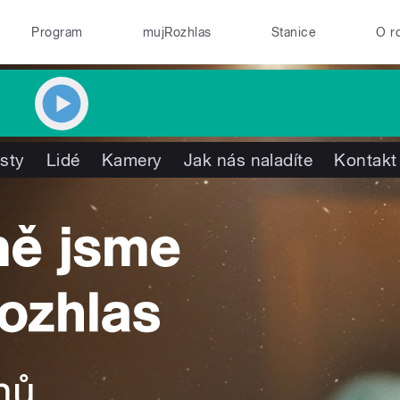
Program
mujRozhlas
Stanice
O r
isty
Lidé
Kamery
Jak nás naladíte
Kontakt