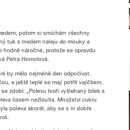
s medem, potom si smíchám všechny
ný tuk s medem naleju do mouky a
 to hodně náročné, protože se opravdu
ává Petra Homolová.
eré by mělo nejméně den odpočívat.
u, a ještě teplé se mají potřít vajíčkem,
n se zdobí: „Polevu tvoří vyšlehaný bílek s
leva časem nežloutla. Množství cukru
 byla poleva akorát, aby se s ní dobře
ová.