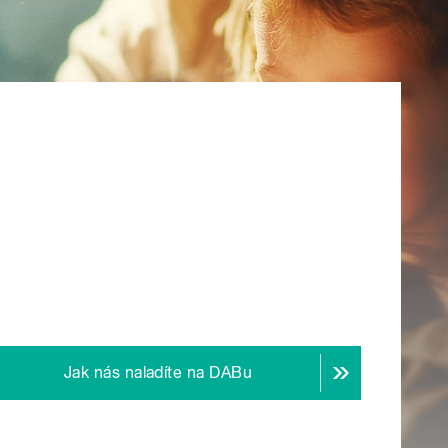
Jak nás naladíte na DABu