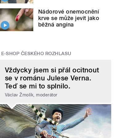
Nádorové onemocnění
krve se může jevit jako
běžná angína
E-SHOP ČESKÉHO ROZHLASU
Vždycky jsem si přál ocitnout
se v románu Julese Verna.
Teď se mi to splnilo.
Václav Žmolík, moderátor