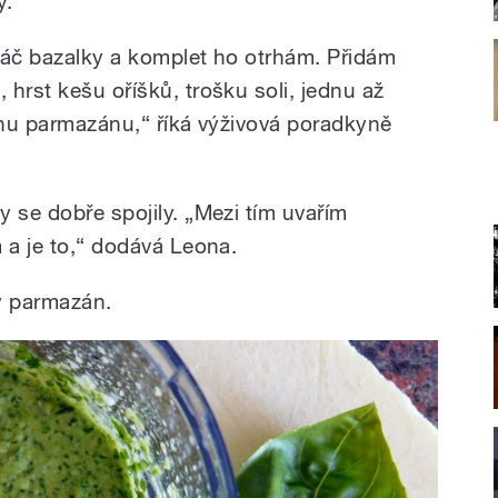
ý.
náč bazalky a komplet ho otrhám. Přidám
hrst kešu oříšků, trošku soli, jednu až
rochu parmazánu,“ říká výživová poradkyně
 se dobře spojily. „Mezi tím uvařím
 a je to,“ dodává Leona.
ý parmazán.