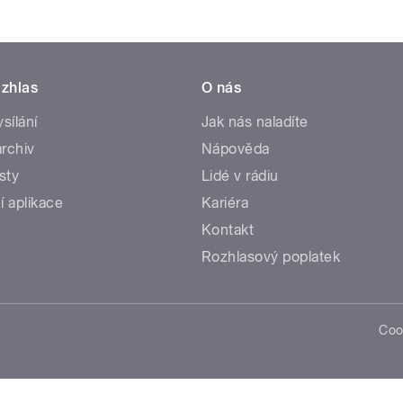
zhlas
O nás
ysílání
Jak nás naladíte
rchiv
Nápověda
sty
Lidé v rádiu
í aplikace
Kariéra
Kontakt
Rozhlasový poplatek
Coo