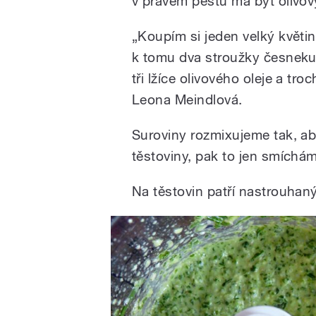
v pravém pestu má být olivov
„Koupím si jeden velký květi
k tomu dva stroužky česneku, 
tři lžíce olivového oleje a t
Leona Meindlová.
Suroviny rozmixujeme tak, aby
těstoviny, pak to jen smíchám
Na těstovin patří nastrouhan