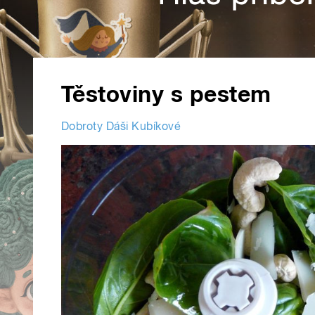
Těstoviny s pestem
Dobroty Dáši Kubíkové