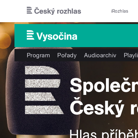
Přejít k hlavnímu obsahu
iRozhlas
Program
Pořady
Audioarchiv
Playl