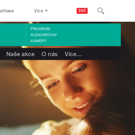
ozhlase
Více
ŽIVĚ
PROGRAM
AUDIOARCHIV
KAMERY
Naše akce
O nás
Více
…