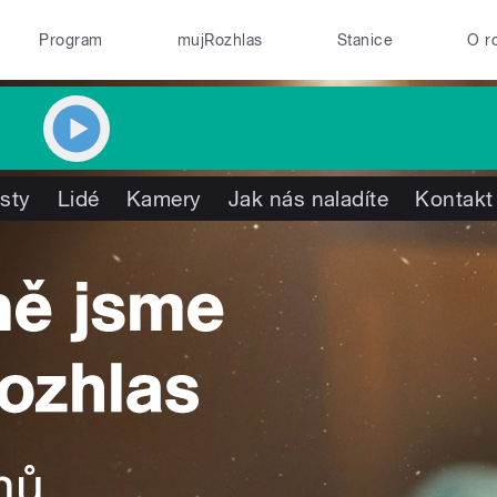
Program
mujRozhlas
Stanice
O r
isty
Lidé
Kamery
Jak nás naladíte
Kontakt