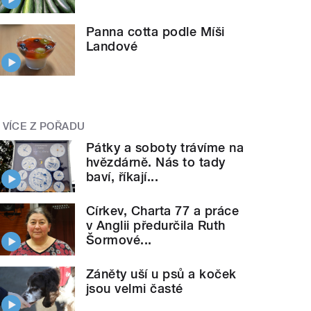
Panna cotta podle Míši
Landové
VÍCE Z POŘADU
Pátky a soboty trávíme na
hvězdárně. Nás to tady
baví, říkají...
Církev, Charta 77 a práce
v Anglii předurčila Ruth
Šormové...
Záněty uší u psů a koček
jsou velmi časté