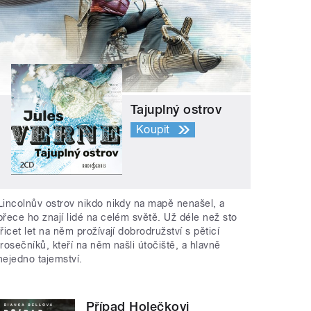
Tajuplný ostrov
Koupit
Lincolnův ostrov nikdo nikdy na mapě nenašel, a
přece ho znají lidé na celém světě. Už déle než sto
třicet let na něm prožívají dobrodružství s pěticí
trosečníků, kteří na něm našli útočiště, a hlavně
nejedno tajemství.
Případ Holečkovi