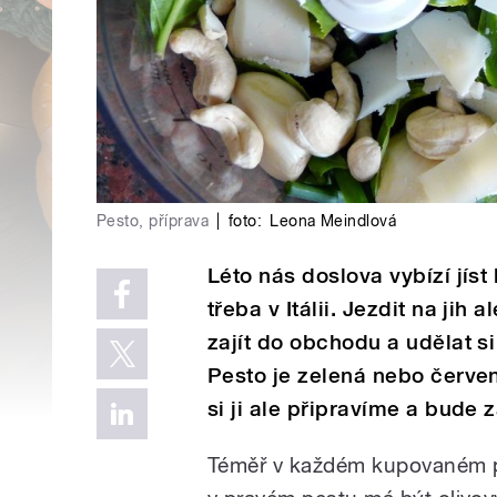
Pesto, příprava
|
foto:
Leona Meindlová
Léto nás doslova vybízí jíst
třeba v Itálii. Jezdit na jih 
zajít do obchodu a udělat s
Pesto je zelená nebo červe
si ji ale připravíme a bude 
Téměř v každém kupovaném pes