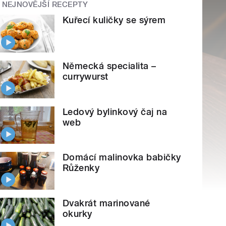
NEJNOVĚJŠÍ RECEPTY
Kuřecí kuličky se sýrem
Německá specialita –
currywurst
Ledový bylinkový čaj na
web
Domácí malinovka babičky
Růženky
Dvakrát marinované
okurky