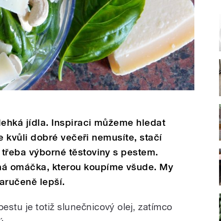
 lehká jídla. Inspiraci můžeme hledat
ale kvůli dobré večeři nemusíte, stačí
i třeba výborné těstoviny s pestem.
ná omáčka, kterou koupíme všude. My
zaručeně lepší.
tu je totiž slunečnicový olej, zatímco