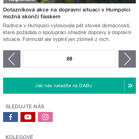
Dotazníková akce na dopravní situaci v Humpolci
možná skončí fiaskem
Radnice v Humpolci vylosovala pět stovek domácností,
které požádala o spolupráci ohledně dopravy a dopravní
situace. Formulář ale vyplnil jen zlomek z nich.
STRÁNKY
68
n
zí
Jak nás naladíte na DABu
SLEDUJTE NÁS
KOLEGOVÉ