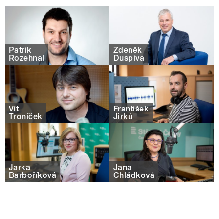
Patrik
Zdeněk
Rozehnal
Duspiva
Vít
František
Troníček
Jirků
Jarka
Jana
Barboříková
Chládková