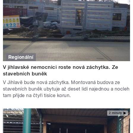
Regionální
V jihlavské nemocnici roste nová záchytka. Ze
stavebních buněk
V Jihlavě bude nová záchytka. Montovaná budova ze
stavebních buněk ubytuje až deset lidí najednou a nocleh
tam přijde na čtyři tisíce korun.
2 minuty