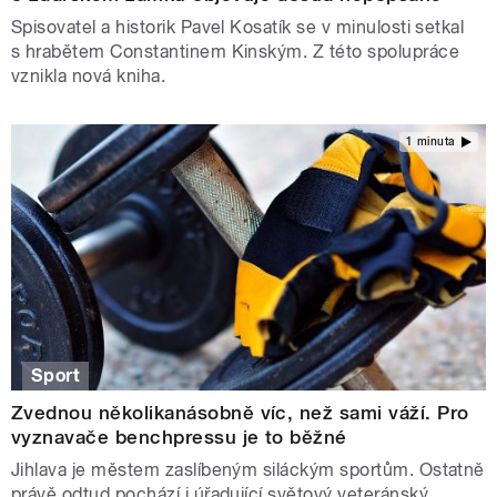
Spisovatel a historik Pavel Kosatík se v minulosti setkal
s hrabětem Constantinem Kinským. Z této spolupráce
vznikla nová kniha.
1 minuta
Sport
Zvednou několikanásobně víc, než sami váží. Pro
vyznavače benchpressu je to běžné
Jihlava je městem zaslíbeným siláckým sportům. Ostatně
právě odtud pochází i úřadující světový veteránský