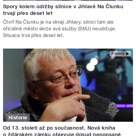
Spory kolem údržby silnice v Jihlavě Na Člunku
trvají přes deset let
Čtvrť Na Člunku je na okraji Jihlavy, silnici tam ale
oficiálně město skrze své služby (SMJ) neudržuje.
Situace trvá přes deset let.
2 minuty
Historie
Od 13. století až po současnost. Nová kniha
o žďárském zámku objevuje dosud nepopsané