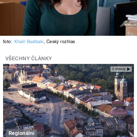
foto:
Khalil Baalbaki
,
Český rozhlas
VŠECHNY ČLÁNKY
2 minuty
Regionální