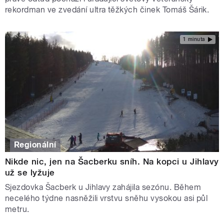
rekordman ve zvedání ultra těžkých činek Tomáš Šárik.
1 minuta
Regionální
Nikde nic, jen na Šacberku sníh. Na kopci u Jihlavy
už se lyžuje
Sjezdovka Šacberk u Jihlavy zahájila sezónu. Během
necelého týdne nasněžili vrstvu sněhu vysokou asi půl
metru.