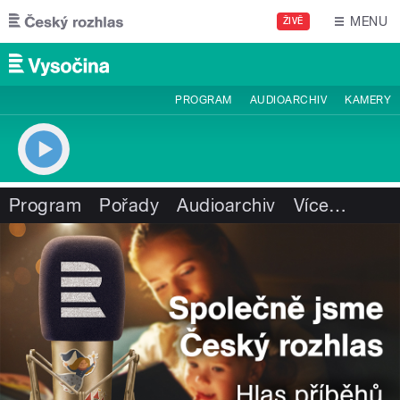
Přejít k hlavnímu obsahu
MENU
ŽIVĚ
PROGRAM
AUDIOARCHIV
KAMERY
Program
Pořady
Audioarchiv
Více
…