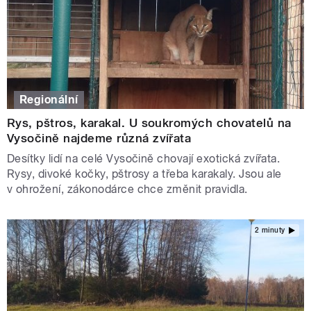
Regionální
Rys, pštros, karakal. U soukromých chovatelů na
Vysočině najdeme různá zvířata
Desítky lidí na celé Vysočině chovají exotická zvířata.
Rysy, divoké kočky, pštrosy a třeba karakaly. Jsou ale
v ohrožení, zákonodárce chce změnit pravidla.
2 minuty