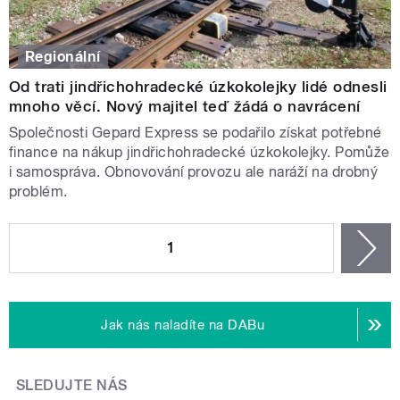
Regionální
Od trati jindřichohradecké úzkokolejky lidé odnesli
mnoho věcí. Nový majitel teď žádá o navrácení
Společnosti Gepard Express se podařilo získat potřebné
finance na nákup jindřichohradecké úzkokolejky. Pomůže
i samospráva. Obnovování provozu ale naráží na drobný
problém.
STRÁNKY
1
n
Jak nás naladíte na DABu
SLEDUJTE NÁS