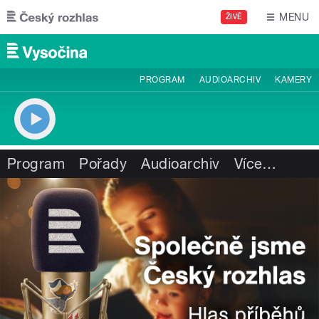
Přejít k hlavnímu obsahu
MENU
ŽIVĚ
PROGRAM
AUDIOARCHIV
KAMERY
Program
Pořady
Audioarchiv
Více
…