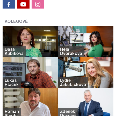
KOLEGOVÉ
Dáša
Hela
Kubíková
Dvořáková
Lukáš
Lýdie
Ptáček
Jakubičková
Roman
Zdeněk
Stupka
Duspiva