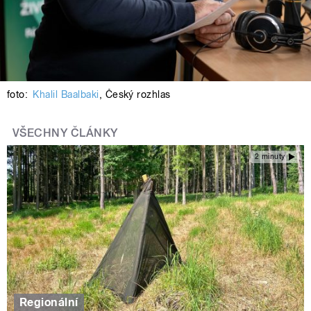
foto:
Khalil Baalbaki
,
Český rozhlas
VŠECHNY ČLÁNKY
2 minuty
Regionální