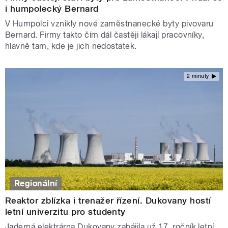
i humpolecký Bernard
V Humpolci vznikly nové zaměstnanecké byty pivovaru
Bernard. Firmy takto čím dál častěji lákají pracovníky,
hlavně tam, kde je jich nedostatek.
2 minuty
Regionální
Reaktor zblízka i trenažer řízení. Dukovany hostí
letní univerzitu pro studenty
Jaderná elektrárna Dukovany zahájila už 17. ročník letní