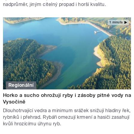
nadprůměr, jiným citelný propad i horší kvalitu.
1 minuta
Regionální
Horko a sucho ohrožují ryby i zásoby pitné vody na
Vysočině
Dlouhotrvající vedra a minimum srážek snižují hladiny řek,
rybníků i přehrad. Rybáři omezují krmení a hasiči zasahují
kvůli hrozícímu úhynu ryb.