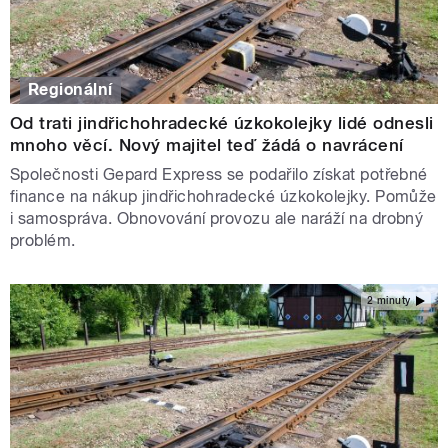
Regionální
Od trati jindřichohradecké úzkokolejky lidé odnesli
mnoho věcí. Nový majitel teď žádá o navrácení
Společnosti Gepard Express se podařilo získat potřebné
finance na nákup jindřichohradecké úzkokolejky. Pomůže
i samospráva. Obnovování provozu ale naráží na drobný
problém.
2 minuty