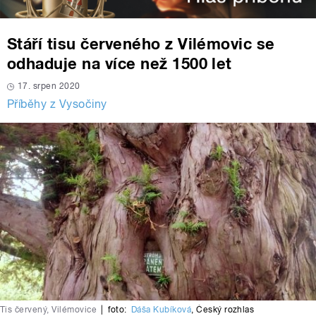
Stáří tisu červeného z Vilémovic se
odhaduje na více než 1500 let
17. srpen 2020
Příběhy z Vysočiny
Tis červený, Vilémovice
|
foto:
Dáša Kubíková
,
Český rozhlas