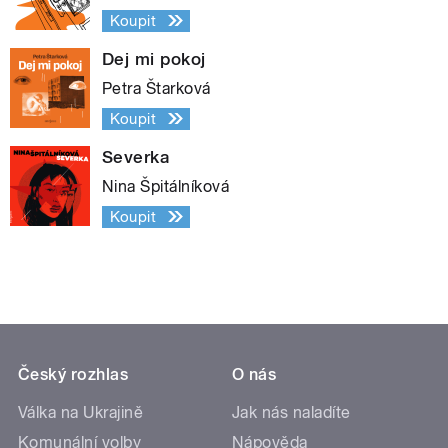
Koupit
Dej mi pokoj
Petra Štarková
Koupit
Severka
Nina Špitálníková
Koupit
Český rozhlas
O nás
Válka na Ukrajině
Jak nás naladíte
Komunální volby
Nápověda