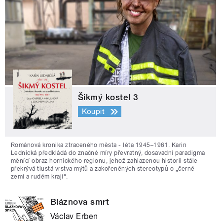
Šikmý kostel 3
Koupit
Románová kronika ztraceného města - léta 1945–1961. Karin
Lednická předkládá do značné míry převratný, dosavadní paradigma
měnící obraz hornického regionu, jehož zahlazenou historii stále
překrývá tlustá vrstva mýtů a zakořeněných stereotypů o „černé
zemi a rudém kraji“.
Bláznova smrt
Václav Erben