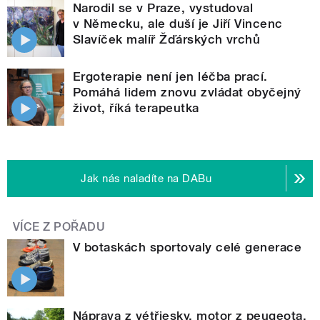
Narodil se v Praze, vystudoval
v Německu, ale duší je Jiří Vincenc
Slavíček malíř Žďárských vrchů
Ergoterapie není jen léčba prací.
Pomáhá lidem znovu zvládat obyčejný
život, říká terapeutka
Jak nás naladíte na DABu
VÍCE Z POŘADU
V botaskách sportovaly celé generace
Náprava z vétřiesky, motor z peugeota,