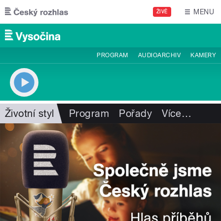
Přejít k hlavnímu obsahu
MENU
ŽIVĚ
PROGRAM
AUDIOARCHIV
KAMERY
Životní styl
Program
Pořady
Více
…