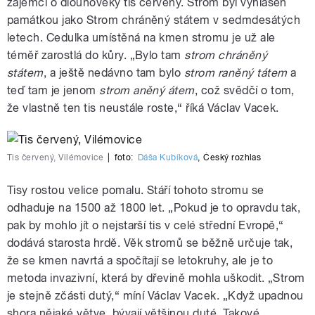
zájemci o dlouhověký tis červený. Strom byl vyhlášen
památkou jako Strom chráněný státem v sedmdesátých
letech. Cedulka umístěná na kmen stromu je už ale
téměř zarostlá do kůry. „Bylo tam
strom chráněný
státem
, a ještě nedávno tam bylo
strom raněný tátem
a
teď tam je jenom
strom aněný átem
, což svědčí o tom,
že vlastně ten tis neustále roste,“ říká Václav Vacek.
Tis červený, Vilémovice
|
foto:
Dáša Kubíková
,
Český rozhlas
Tisy rostou velice pomalu. Stáří tohoto stromu se
odhaduje na 1500 až 1800 let. „Pokud je to opravdu tak,
pak by mohlo jít o nejstarší tis v celé střední Evropě,“
dodává starosta hrdě. Věk stromů se běžně určuje tak,
že se kmen navrtá a spočítají se letokruhy, ale je to
metoda invazivní, která by dřevině mohla uškodit. „Strom
je stejně zčásti dutý,“ míní Václav Vacek. „Když upadnou
shora nějaké větve, bývají většinou duté. Takové