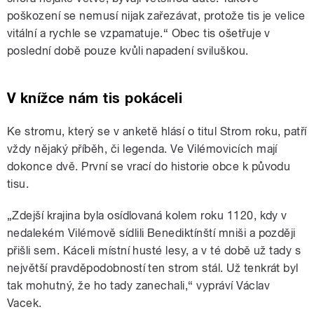
poškození se nemusí nijak zařezávat, protože tis je velice
vitální a rychle se vzpamatuje.“ Obec tis ošetřuje v
poslední době pouze kvůli napadení sviluškou.
V knížce nám tis pokáceli
Ke stromu, který se v anketě hlásí o titul Strom roku, patří
vždy nějaký příběh, či legenda. Ve Vilémovicích mají
dokonce dvě. První se vrací do historie obce k původu
tisu.
„Zdejší krajina byla osídlovaná kolem roku 1120, kdy v
nedalekém Vilémově sídlili Benediktínští mniši a později
přišli sem. Káceli místní husté lesy, a v té době už tady s
největší pravděpodobností ten strom stál. Už tenkrát byl
tak mohutný, že ho tady zanechali,“ vypráví Václav
Vacek.