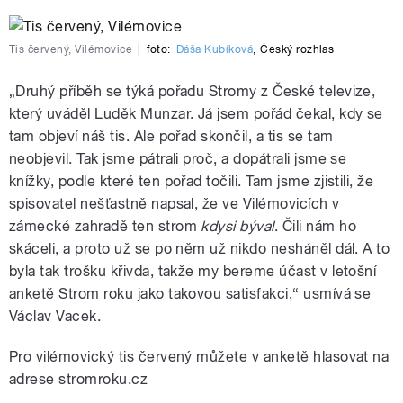
Tis červený, Vilémovice
|
foto:
Dáša Kubíková
,
Český rozhlas
„Druhý příběh se týká pořadu Stromy z České televize,
který uváděl Luděk Munzar. Já jsem pořád čekal, kdy se
tam objeví náš tis. Ale pořad skončil, a tis se tam
neobjevil. Tak jsme pátrali proč, a dopátrali jsme se
knížky, podle které ten pořad točili. Tam jsme zjistili, že
spisovatel nešťastně napsal, že ve Vilémovicích v
zámecké zahradě ten strom
kdysi býval
. Čili nám ho
skáceli, a proto už se po něm už nikdo nesháněl dál. A to
byla tak trošku křivda, takže my bereme účast v letošní
anketě Strom roku jako takovou satisfakci,“ usmívá se
Václav Vacek.
Pro vilémovický tis červený můžete v anketě hlasovat na
adrese stromroku.cz