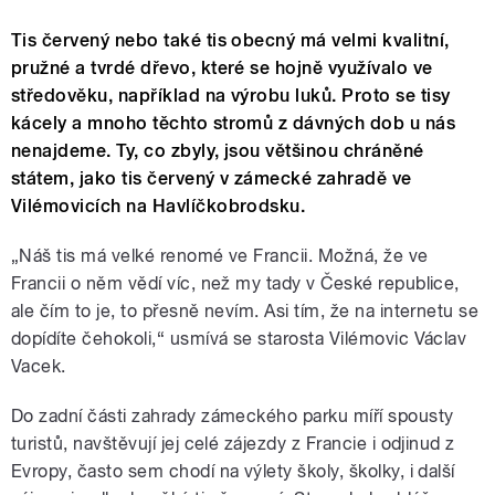
Tis červený nebo také tis obecný má velmi kvalitní,
pružné a tvrdé dřevo, které se hojně využívalo ve
středověku, například na výrobu luků. Proto se tisy
kácely a mnoho těchto stromů z dávných dob u nás
nenajdeme. Ty, co zbyly, jsou většinou chráněné
státem, jako tis červený v zámecké zahradě ve
Vilémovicích na Havlíčkobrodsku.
„Náš tis má velké renomé ve Francii. Možná, že ve
Francii o něm vědí víc, než my tady v České republice,
ale čím to je, to přesně nevím. Asi tím, že na internetu se
dopídíte čehokoli,“ usmívá se starosta Vilémovic Václav
Vacek.
Do zadní části zahrady zámeckého parku míří spousty
turistů, navštěvují jej celé zájezdy z Francie i odjinud z
Evropy, často sem chodí na výlety školy, školky, i další