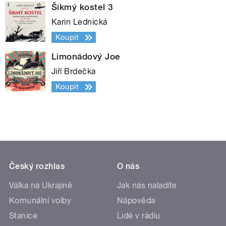
Šikmý kostel 3
Karin Lednická
Koupit
Limonádový Joe
Jiří Brdečka
Koupit
Český rozhlas
O nás
Válka na Ukrajině
Jak nás naladíte
Komunální volby
Nápověda
Stanice
Lidé v rádiu