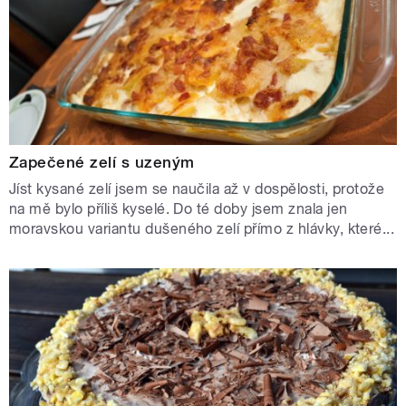
Zapečené zelí s uzeným
Jíst kysané zelí jsem se naučila až v dospělosti, protože
na mě bylo příliš kyselé. Do té doby jsem znala jen
moravskou variantu dušeného zelí přímo z hlávky, které...