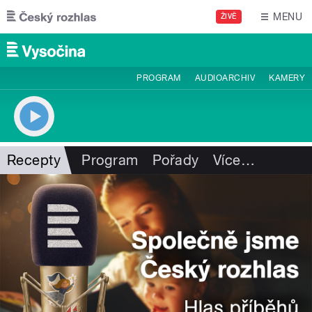
Přejít k hlavnímu obsahu
MENU
ŽIVĚ
PROGRAM
AUDIOARCHIV
KAMERY
Recepty
Program
Pořady
Více
…