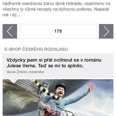
nádherně oranžovou barvu dýně Hokaido, vzpomenu na
všechny ty různé recepty na dýňovou polévku. Napadá
mě i dý...
STRÁNKY
179
n
zí
E-SHOP ČESKÉHO ROZHLASU
Vždycky jsem si přál ocitnout se v románu
Julese Verna. Teď se mi to splnilo.
Václav Žmolík, moderátor