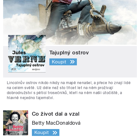
Tajuplný ostrov
Koupit
Lincolnův ostrov nikdo nikdy na mapě nenašel, a přece ho znají lidé
na celém světě. Už déle než sto třicet let na něm prožívají
dobrodružství s pěticí trosečníků, kteří na něm našli útočiště, a
hlavně nejedno tajemství.
Co život dal a vzal
Betty MacDonaldová
Koupit