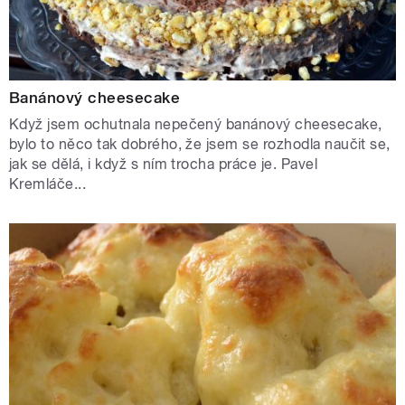
Banánový cheesecake
Když jsem ochutnala nepečený banánový cheesecake,
bylo to něco tak dobrého, že jsem se rozhodla naučit se,
jak se dělá, i když s ním trocha práce je. Pavel
Kremláče...