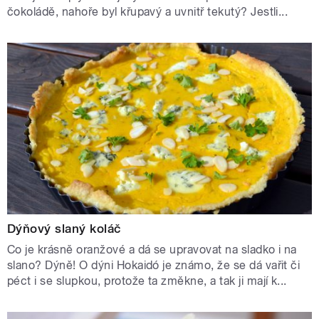
čokoládě, nahoře byl křupavý a uvnitř tekutý? Jestli...
Dýňový slaný koláč
Co je krásně oranžové a dá se upravovat na sladko i na
slano? Dýně! O dýni Hokaidó je známo, že se dá vařit či
péct i se slupkou, protože ta změkne, a tak ji mají k...