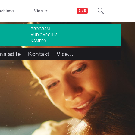
ozhlase
Více
ŽIVĚ
PROGRAM
AUDIOARCHIV
KAMERY
naladíte
Kontakt
Více
…