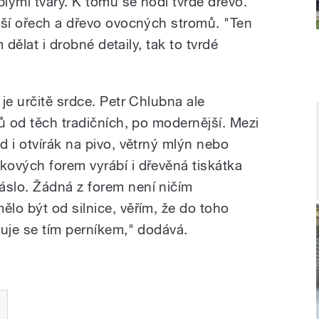
blými tvary. K tomu se hodí tvrdé dřevo.
pší ořech a dřevo ovocných stromů. "Ten
m dělat i drobné detaily, tak to tvrdé
je určitě srdce. Petr Chlubna ale
ů od těch tradičních, po modernější. Mezi
 i otvírák na pivo, větrný mlýn nebo
ových forem vyrábí i dřevěná tiskátka
slo. Žádná z forem není ničím
lo být od silnice, věřím, že do toho
nuje se tím perníkem," dodává.