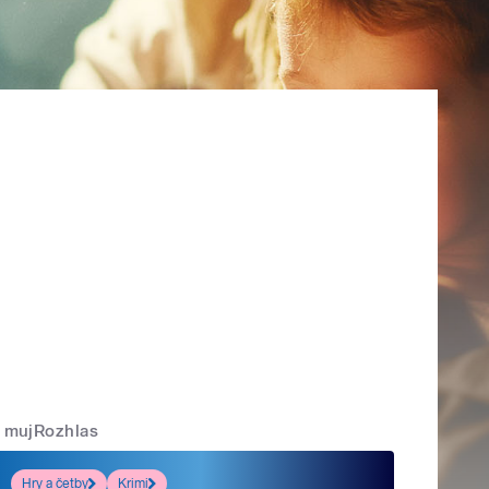
mujRozhlas
Hry a četby
Krimi