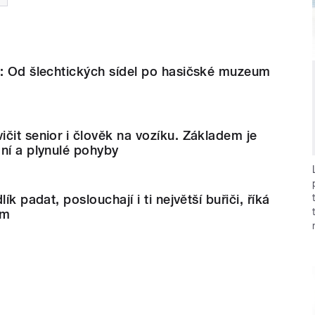
i: Od šlechtických sídel po hasičské muzeum
čit senior i člověk na vozíku. Základem je
ní a plynulé pohyby
ík padat, poslouchají i ti největší buřiči, říká
em