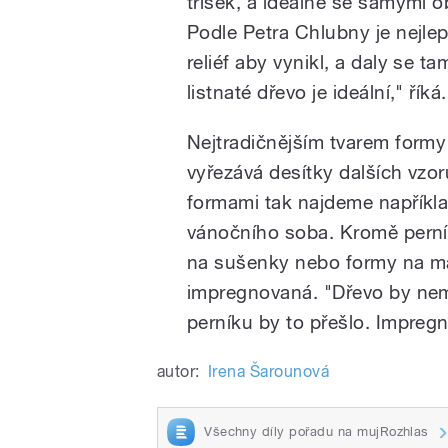
třísek, a ideálně se samými o
Podle Petra Chlubny je nejle
reliéf aby vynikl, a daly se ta
listnaté dřevo je ideální," říká.
Nejtradičnějším tvarem formy 
vyřezává desítky dalších vzor
formami tak najdeme například
vánočního soba. Kromě perník
na sušenky nebo formy na má
impregnovaná. "Dřevo by nemě
perníku by to přešlo. Impreg
autor:
Irena Šarounová
Všechny díly pořadu na mujRozhlas