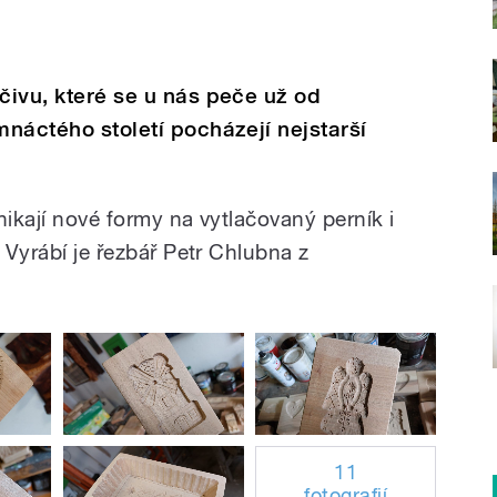
ečivu, které se u nás peče už od
mnáctého století pocházejí nejstarší
znikají nové formy na vytlačovaný perník i
. Vyrábí je řezbář Petr Chlubna z
11
fotografií