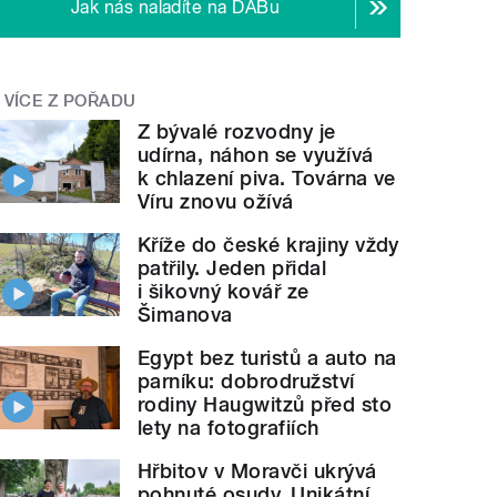
Jak nás naladíte na DABu
VÍCE Z POŘADU
Z bývalé rozvodny je
udírna, náhon se využívá
k chlazení piva. Továrna ve
Víru znovu ožívá
Kříže do české krajiny vždy
patřily. Jeden přidal
i šikovný kovář ze
Šimanova
Egypt bez turistů a auto na
parníku: dobrodružství
rodiny Haugwitzů před sto
lety na fotografiích
Hřbitov v Moravči ukrývá
pohnuté osudy. Unikátní