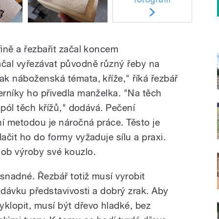
řině a řezbařit začal koncem
ačal vyřezávat původně různý řeby na
ak náboženská témata, kříže," říká řezbář
erníky ho přivedla manželka. "Na těch
tipól těch křížů," dodává. Pečení
ní metodou je náročná práce. Těsto je
ačit ho do formy vyžaduje sílu a praxi.
ob výroby své kouzlo.
snadné. Řezbář totiž musí vyrobit
e dávku představivosti a dobrý zrak. Aby
yklopit, musí být dřevo hladké, bez