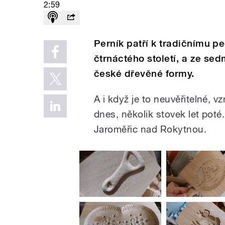
2:59
Perník patří k tradičnímu p
čtrnáctého století, a ze sed
české dřevěné formy.
A i když je to neuvěřitelné, v
dnes, několik stovek let poté
Jaroměřic nad Rokytnou.