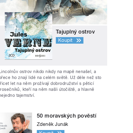
Tajuplný ostrov
Koupit
Lincolnův ostrov nikdo nikdy na mapě nenašel, a
přece ho znají lidé na celém světě. Už déle než sto
třicet let na něm prožívají dobrodružství s pěticí
trosečníků, kteří na něm našli útočiště, a hlavně
nejedno tajemství.
50 moravských pověstí
Zdeněk Junák