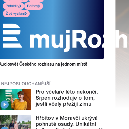
Pohádky
Pořady
Živé vysílání
Audiosvět Českého rozhlasu na jednom místě
NEJPOSLOUCHANĚJŠÍ
Pro včelaře léto nekončí.
Srpen rozhoduje o tom,
jestli včely přežijí zimu
Hřbitov v Moravči ukrývá
pohnuté osudy. Unikátní