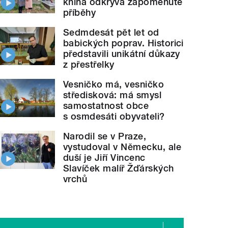
kniha odkrývá zapomenuté
příběhy
Sedmdesát pět let od
babických poprav. Historici
představili unikátní důkazy
z přestřelky
Vesničko má, vesničko
středisková: má smysl
samostatnost obce
s osmdesáti obyvateli?
Narodil se v Praze,
vystudoval v Německu, ale
duší je Jiří Vincenc
Slavíček malíř Žďárských
vrchů