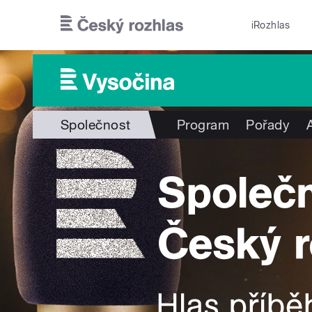
Přejít k hlavnímu obsahu
iRozhlas
Společnost
Program
Pořady