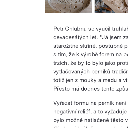
Petr Chlubna se vyučil truhla
devadesátých let. "Já jsem z
starožitné skříně, postupně p
s tím, že k výrobě forem na p
trzích, že by to bylo jako pro
vytlačovaných perníků tradič
totiž jen z mouky a medu a vtl
Přesto má dodnes tento způs
Vyřezat formu na perník není 
negativní reliéf, a to vyžaduj
bylo možné natlačené těsto v