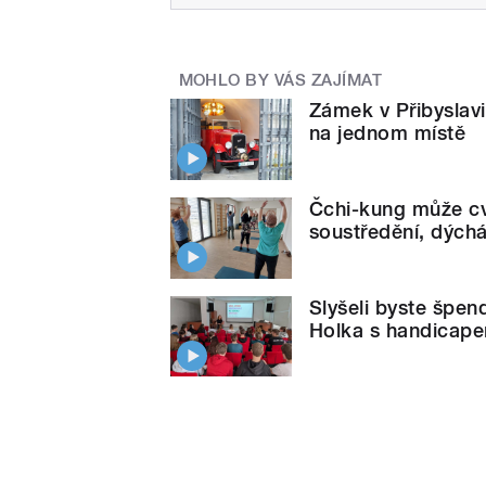
MOHLO BY VÁS ZAJÍMAT
Zámek v Přibyslav
na jednom místě
Čchi-kung může cvi
soustředění, dýchá
Slyšeli byste špendl
Holka s handicap