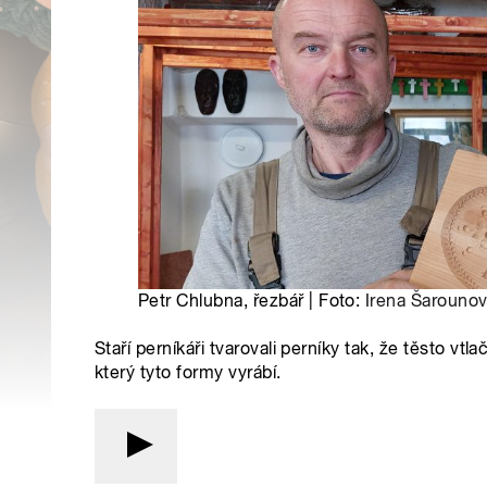
Petr Chlubna, řezbář | Foto:
Irena Šarouno
Staří perníkáři tvarovali perníky tak, že těsto vt
který tyto formy vyrábí.