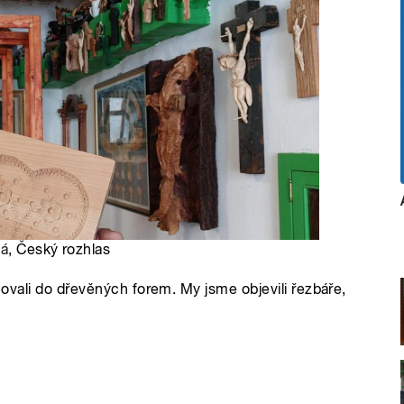
vá
, Český rozhlas
lačovali do dřevěných forem. My jsme objevili řezbáře,