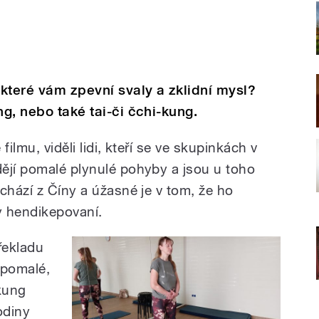
které vám zpevní svaly a zklidní mysl?
ng, nebo také tai-či čchi-kung.
ilmu, viděli lidi, kteří se ve skupinkách v
ějí pomalé plynulé pohyby a jsou u toho
chází z Číny a úžasné je v tom, že ho
ky hendikepovaní.
řekladu
e pomalé,
-kung
odiny