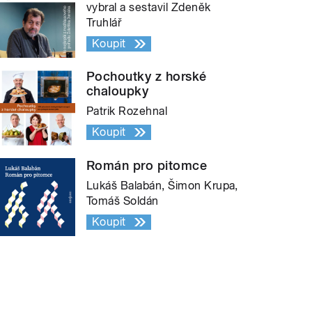
vybral a sestavil Zdeněk
Truhlář
Koupit
Pochoutky z horské
chaloupky
Patrik Rozehnal
Koupit
Román pro pitomce
Lukáš Balabán, Šimon Krupa,
Tomáš Soldán
Koupit