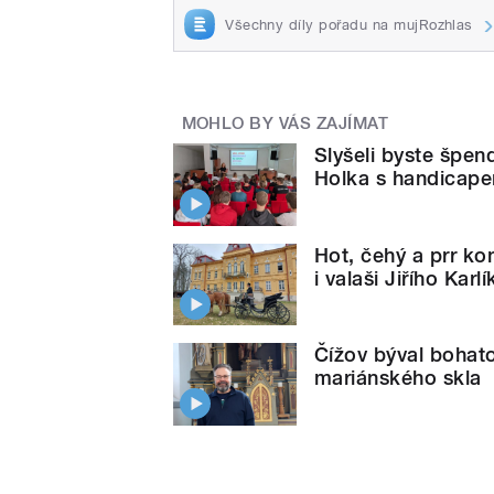
Všechny díly pořadu na mujRozhlas
MOHLO BY VÁS ZAJÍMAT
Slyšeli byste špendl
Holka s handicap
Hot, čehý a prr ko
i valaši Jiřího Karl
Čížov býval bohato
mariánského skla