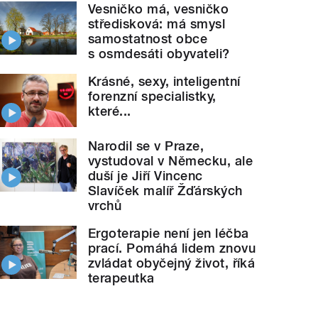
Vesničko má, vesničko
středisková: má smysl
samostatnost obce
s osmdesáti obyvateli?
Krásné, sexy, inteligentní
forenzní specialistky,
které...
Narodil se v Praze,
vystudoval v Německu, ale
duší je Jiří Vincenc
Slavíček malíř Žďárských
vrchů
Ergoterapie není jen léčba
prací. Pomáhá lidem znovu
zvládat obyčejný život, říká
terapeutka