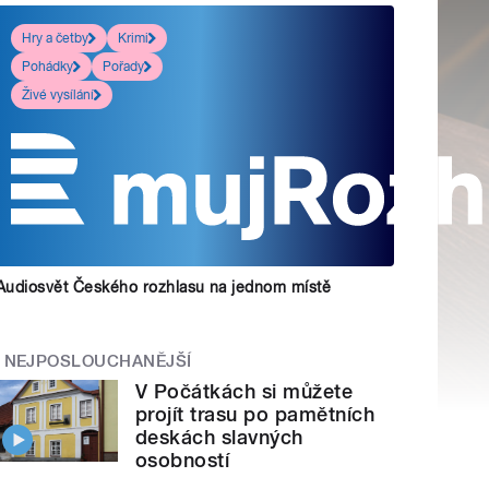
Hry a četby
Krimi
Pohádky
Pořady
Živé vysílání
Audiosvět Českého rozhlasu na jednom místě
NEJPOSLOUCHANĚJŠÍ
V Počátkách si můžete
projít trasu po pamětních
deskách slavných
osobností