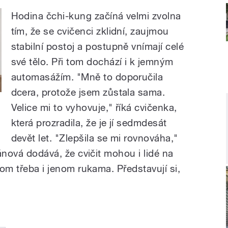
Hodina čchi-kung začíná velmi zvolna
tím, že se cvičenci zklidní, zaujmou
stabilní postoj a postupně vnímají celé
své tělo. Při tom dochází i k jemným
automasážím. "Mně to doporučila
dcera, protože jsem zůstala sama.
Velice mi to vyhovuje," říká cvičenka,
která prozradila, že je jí sedmdesát
devět let. "Zlepšila se mi rovnováha,"
lánová dodává, že cvičit mohou i lidé na
tom třeba i jenom rukama. Představují si,