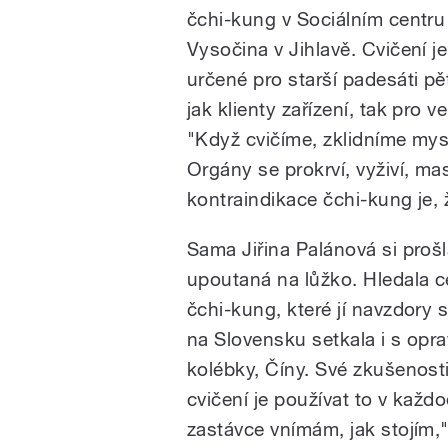
čchi-kung v Sociálním centru
Vysočina v Jihlavě. Cvičení j
určené pro starší padesáti pěti
jak klienty zařízení, tak pro v
"Když cvičíme, zklidníme mys
Orgány se prokrví, vyživí, mas
kontraindikace čchi-kung je,
Sama Jiřina Palánová si prošl
upoutaná na lůžko. Hledala ce
čchi-kung, které jí navzdor
na Slovensku setkala i s opr
kolébky, Číny. Své zkušenost
cvičení je používat to v každo
zastávce vnímám, jak stojím,"