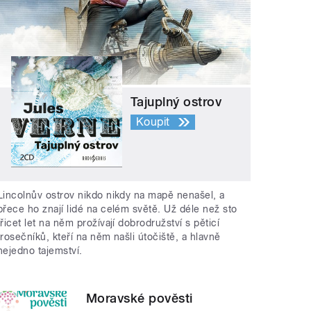
Tajuplný ostrov
Koupit
Lincolnův ostrov nikdo nikdy na mapě nenašel, a
přece ho znají lidé na celém světě. Už déle než sto
třicet let na něm prožívají dobrodružství s pěticí
trosečníků, kteří na něm našli útočiště, a hlavně
nejedno tajemství.
Moravské pověsti