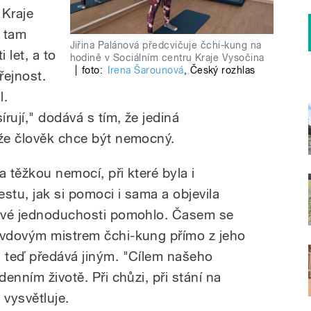
 Kraje
e tam
Jiřina Palánová předcvičuje čchi-kung na
 let, a to
hodině v Sociálním centru Kraje Vysočina
|
foto:
Irena Šarounová
,
Český rozhlas
eřejnost.
l.
írují," dodává s tím, že jediná
 že člověk chce být nemocný.
a těžkou nemocí, při které byla i
stu, jak si pomoci i sama a objevila
y své jednoduchosti pomohlo. Časem se
avdovým mistrem čchi-kung přímo z jeho
i teď předává jiným. "Cílem našeho
denním životě. Při chůzi, při stání na
 vysvětluje.