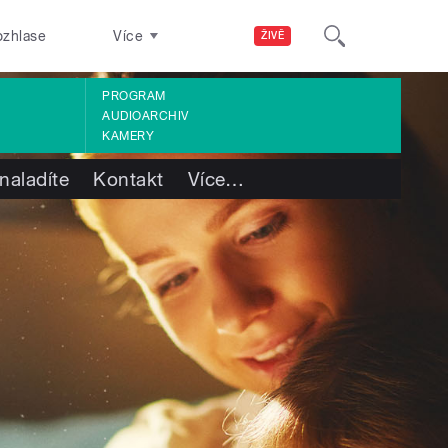
ozhlase
Více
ŽIVĚ
PROGRAM
AUDIOARCHIV
KAMERY
naladíte
Kontakt
Více
…