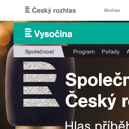
Přejít k hlavnímu obsahu
iRozhlas
Společnost
Program
Pořady