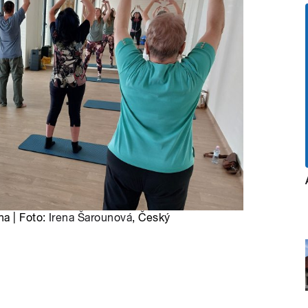
na | Foto:
Irena Šarounová
, Český