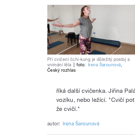
Při cvičení čchi-kung je důležitý postoj a
vnímání těla
|
foto:
Irena Šarounová
,
Český rozhlas
říká další cvičenka. Jiřina Pa
vozíku, nebo ležící. "Cvičí po
že cvičí."
autor:
Irena Šarounová