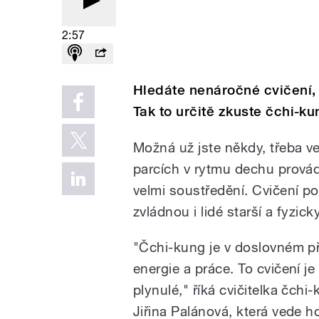
2:57
Hledáte nenáročné cvičení, 
Tak to určitě zkuste čchi-ku
Možná už jste někdy, třeba ve f
parcích v rytmu dechu provád
velmi soustředění. Cvičení po
zvládnou i lidé starší a fyzic
"Čchi-kung je v doslovném p
energie a práce. To cvičení j
plynulé," říká cvičitelka čchi
Jiřina Palánová, která vede h