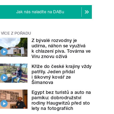
Jak nás naladíte na DABu
VÍCE Z POŘADU
Z bývalé rozvodny je
udírna, náhon se využívá
k chlazení piva. Továrna ve
Víru znovu ožívá
Kříže do české krajiny vždy
patřily. Jeden přidal
i šikovný kovář ze
Šimanova
Egypt bez turistů a auto na
parníku: dobrodružství
rodiny Haugwitzů před sto
lety na fotografiích