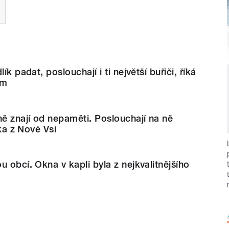
ík padat, poslouchají i ti největší buřiči, říká
em
ně znají od nepaměti. Poslouchají na ně
íka z Nové Vsi
u obcí. Okna v kapli byla z nejkvalitnějšího