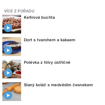
VÍCE Z POŘADU
Kefírová buchta
Dort s tvarohem a kakaem
Polévka z hlívy ústřičné
Slaný koláč s medvědím česnekem