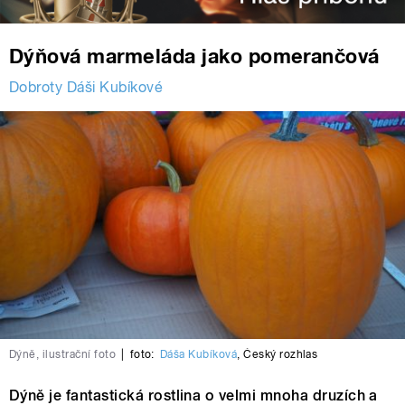
Dýňová marmeláda jako pomerančová
Dobroty Dáši Kubíkové
Dýně, ilustrační foto
|
foto:
Dáša Kubíková
,
Český rozhlas
Dýně je fantastická rostlina o velmi mnoha druzích a