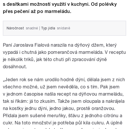
s desítkami možností využití v kuchyni. Od polévky
přes pečení až po marmeládu.
Náročnost
snadné
|
Typ jídla
snídaně
Paní Jaroslava Fialová narazila na dýňový džem, který
vypadá i chutná jako pomerančová marmeláda. V receptu
je několik triků, jak této chuti při zpracování dýně
dosáhnout.
„Jeden rok se nám urodilo hodně dýní, dělala jsem z nich
všechno možné, už jsem nevěděla, co s tím. Pak jsem
v jednom časopise našla recept na dýňovou marmeládu,
tak si říkám: já to zkusím. Takže jsem oloupala a nakrájela
na kostky jednu dýni, jedno jakou, prostě oranžovou.
Přidala jsem sušené meruňky, šťávu z jednoho citrónu a
cukr. Na toto množství je potřeba půl kila cukru. A úplně