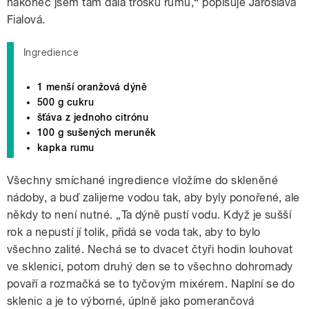
nakonec jsem tam dala trošku rumu,“ popisuje Jaroslava
Fialová.
Ingredience
1 menší oranžová dýně
500 g cukru
šťáva z jednoho citrónu
100 g sušených meruněk
kapka rumu
Všechny smíchané ingredience vložíme do skleněné
nádoby, a buď zalijeme vodou tak, aby byly ponořené, ale
někdy to není nutné. „Ta dýně pustí vodu. Když je sušší
rok a nepustí jí tolik, přidá se voda tak, aby to bylo
všechno zalité. Nechá se to dvacet čtyři hodin louhovat
ve sklenici, potom druhý den se to všechno dohromady
povaří a rozmačká se to tyčovým mixérem. Naplní se do
sklenic a je to výborné, úplně jako pomerančová