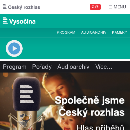
Přejít k hlavnímu obsahu
MENU
ŽIVĚ
PROGRAM
AUDIOARCHIV
KAMERY
Program
Pořady
Audioarchiv
Více
…