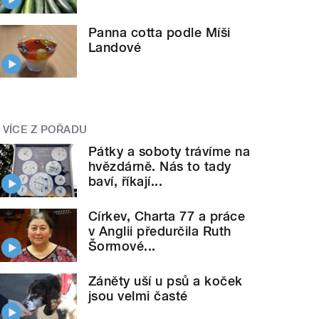
Panna cotta podle Míši
Landové
VÍCE Z POŘADU
Pátky a soboty trávíme na
hvězdárně. Nás to tady
baví, říkají...
Církev, Charta 77 a práce
v Anglii předurčila Ruth
Šormové...
Záněty uší u psů a koček
jsou velmi časté