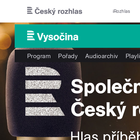
Přejít k hlavnímu obsahu
iRozhlas
Program
Pořady
Audioarchiv
Playl