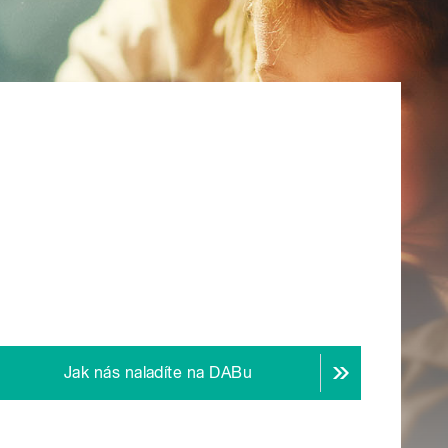
Jak nás naladíte na DABu