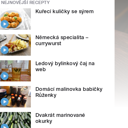
NEJNOVĚJŠÍ RECEPTY
Kuřecí kuličky se sýrem
Německá specialita –
currywurst
Ledový bylinkový čaj na
web
Domácí malinovka babičky
Růženky
Dvakrát marinované
okurky