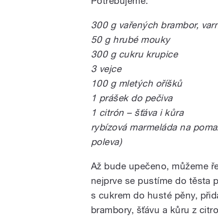
Potřebujeme:
300 g vařených brambor, var
50 g hrubé mouky
300 g cukru krupice
3 vejce
100 g mletých oříšků
1 prášek do pečiva
1 citrón – šťáva i kůra
rybízová marmeláda na pomaz
poleva)
Až bude upečeno, můžeme řez
nejprve se pustíme do těsta 
s cukrem do husté pěny, při
brambory, šťávu a kůru z cit