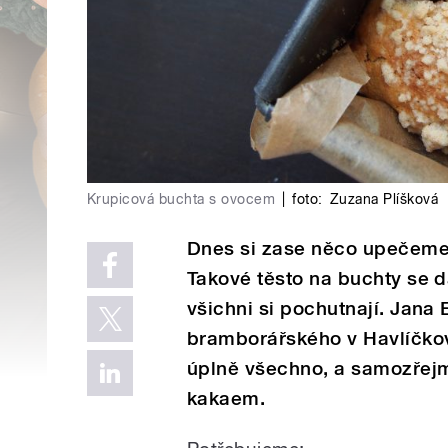
Krupicová buchta s ovocem
|
foto:
Zuzana Plíšková
Dnes si zase něco upečeme, 
Takové těsto na buchty se d
všichni si pochutnají. Jan
bramborářského v Havlíčkov
úplně všechno, a samozřejm
kakaem.