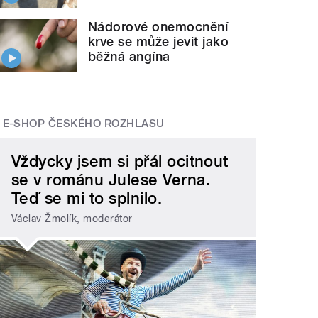
Nádorové onemocnění
krve se může jevit jako
běžná angína
E-SHOP ČESKÉHO ROZHLASU
Vždycky jsem si přál ocitnout
se v románu Julese Verna.
Teď se mi to splnilo.
Václav Žmolík, moderátor