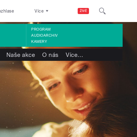
ozhlase
Více
ŽIVĚ
PROGRAM
AUDIOARCHIV
KAMERY
Naše akce
O nás
Více
…