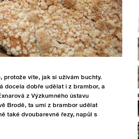
protože víte, jak si užívám buchty.
á docela dobře udělat i z brambor, a
a Exnarová z Výzkumného ústavu
ě Brodě, ta umí z brambor udělat
ě také dvoubarevné řezy, napůl s