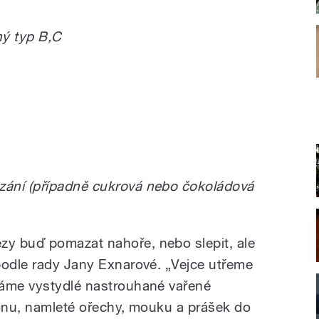
ný typ B,C
ání (případně cukrová nebo čokoládová
y buď pomazat nahoře, nebo slepit, ale
podle rady Jany Exnarové. „Vejce utřeme
dáme vystydlé nastrouhané vařené
ronu, namleté ořechy, mouku a prášek do