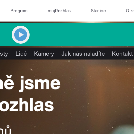
Program
mujRozhlas
Stanice
O r
isty
Lidé
Kamery
Jak nás naladíte
Kontakt