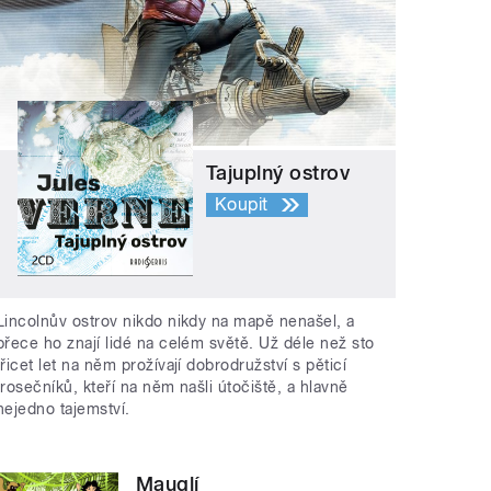
Tajuplný ostrov
Koupit
Lincolnův ostrov nikdo nikdy na mapě nenašel, a
přece ho znají lidé na celém světě. Už déle než sto
třicet let na něm prožívají dobrodružství s pěticí
trosečníků, kteří na něm našli útočiště, a hlavně
nejedno tajemství.
Mauglí