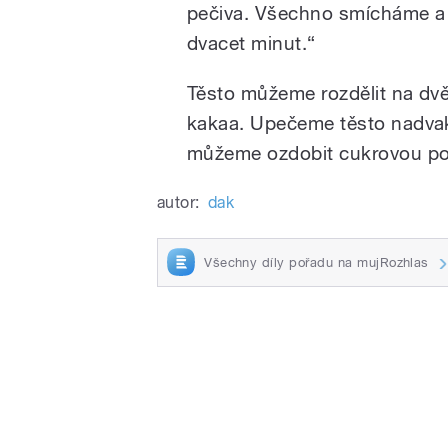
pečiva. Všechno smícháme a 
dvacet minut.“
Těsto můžeme rozdělit na dvě 
kakaa. Upečeme těsto nadvak
můžeme ozdobit cukrovou po
autor:
dak
Všechny díly pořadu na mujRozhlas