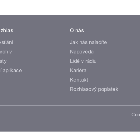
zhlas
O nás
ysílání
Jak nás naladíte
rchiv
Nápověda
sty
Lidé v rádiu
í aplikace
Kariéra
Kontakt
Rozhlasový poplatek
Coo