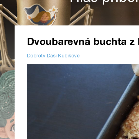
Dvoubarevná buchta z
Dobroty Dáši Kubíkové