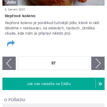
Jídlo
4. červen 2021
Vepřové koleno
Vepřové koleno je poněkud tučnější jídlo, které si rádi
dáváme v restauraci, na oslavách, rautech, zkrátka
všude, kde nám je připraví někdo jiný.
STRÁNKY
97
n
zí
Jak nás naladíte na DABu
O POŘADU