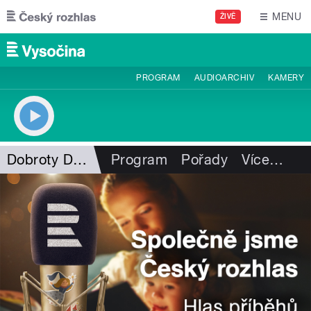
Přejít k hlavnímu obsahu
MENU
ŽIVĚ
PROGRAM
AUDIOARCHIV
KAMERY
Dobroty Dáši Kubíkové
Program
Pořady
Více
…