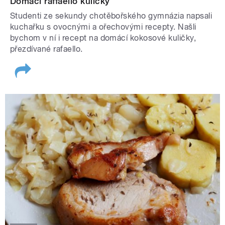
Domácí raffaello kuličky
Studenti ze sekundy chotěbořského gymnázia napsali
kuchařku s ovocnými a ořechovými recepty. Našli
bychom v ní i recept na domácí kokosové kuličky,
přezdívané rafaello.