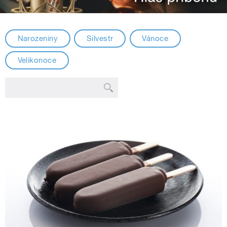
Narozeniny
Silvestr
Vánoce
Velikonoce