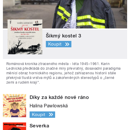
Šikmý kostel 3
Koupit
Románová kronika ztraceného města - léta 1945–1961. Karin
Lednická předkládá do značné míry převratný, dosavadní paradigma
měnící obraz hornického regionu, jehož zahlazenou historii stále
překrývá tlustá vrstva mýtů a zakořeněných stereotypů o „černé
zemi a rudém kraji“.
Díky za každé nové ráno
Halina Pawlowská
Koupit
Severka