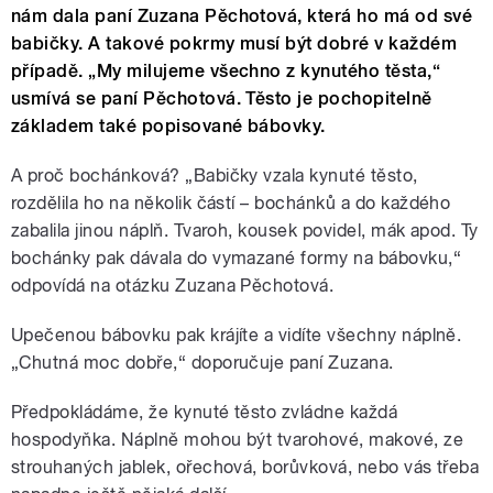
nám dala paní Zuzana Pěchotová, která ho má od své
babičky. A takové pokrmy musí být dobré v každém
případě. „My milujeme všechno z kynutého těsta,“
usmívá se paní Pěchotová. Těsto je pochopitelně
základem také popisované bábovky.
A proč bochánková? „Babičky vzala kynuté těsto,
rozdělila ho na několik částí – bochánků a do každého
zabalila jinou náplň. Tvaroh, kousek povidel, mák apod. Ty
bochánky pak dávala do vymazané formy na bábovku,“
odpovídá na otázku Zuzana Pěchotová.
Upečenou bábovku pak krájíte a vidíte všechny náplně.
„Chutná moc dobře,“ doporučuje paní Zuzana.
Předpokládáme, že kynuté těsto zvládne každá
hospodyňka. Náplně mohou být tvarohové, makové, ze
strouhaných jablek, ořechová, borůvková, nebo vás třeba