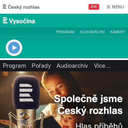
Přejít k hlavnímu obsahu
MENU
ŽIVĚ
PROGRAM
AUDIOARCHIV
KAMERY
Program
Pořady
Audioarchiv
Více
…