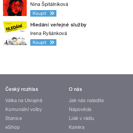
Nina Špitálníková
Koupit
Hledání veřejné služby
Irena Ryšánková
Koupit
Český rozhlas
O nás
Válka na Ukrajině
Jak nás naladíte
Komunální volby
Nápověda
Stanice
Lidé v rádiu
eShop
Kariéra