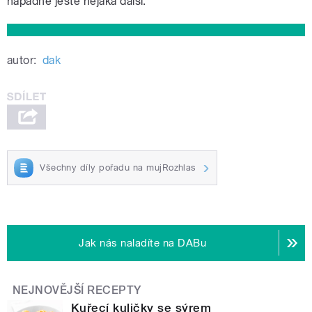
napadne ještě nějaká další.
autor:
dak
Všechny díly pořadu na mujRozhlas
Jak nás naladíte na DABu
NEJNOVĚJŠÍ RECEPTY
Kuřecí kuličky se sýrem