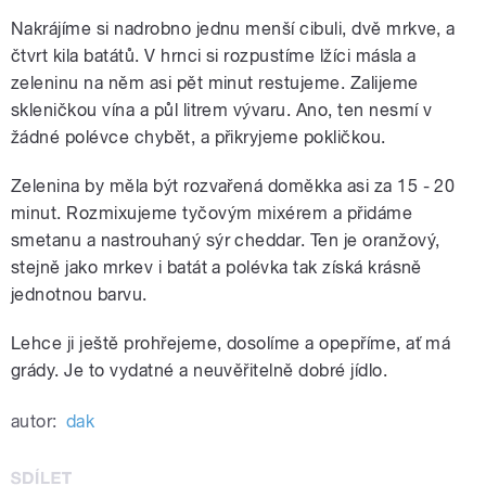
Nakrájíme si nadrobno jednu menší cibuli, dvě mrkve, a
čtvrt kila batátů. V hrnci si rozpustíme lžíci másla a
zeleninu na něm asi pět minut restujeme. Zalijeme
skleničkou vína a půl litrem vývaru. Ano, ten nesmí v
žádné polévce chybět, a přikryjeme pokličkou.
Zelenina by měla být rozvařená doměkka asi za 15 - 20
minut. Rozmixujeme tyčovým mixérem a přidáme
smetanu a nastrouhaný sýr cheddar. Ten je oranžový,
stejně jako mrkev i batát a polévka tak získá krásně
jednotnou barvu.
Lehce ji ještě prohřejeme, dosolíme a opepříme, ať má
grády. Je to vydatné a neuvěřitelně dobré jídlo.
autor:
dak