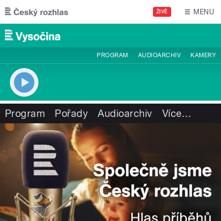
Přejít k hlavnímu obsahu
MENU
ŽIVĚ
PROGRAM
AUDIOARCHIV
KAMERY
Program
Pořady
Audioarchiv
Více
…