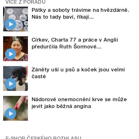
VÍCE Z POŘADU
Pátky a soboty trávíme na hvězdárně.
Nás to tady baví, říkají...
Církev, Charta 77 a práce v Anglii
předurčila Ruth Šormové...
Záněty uší u psů a koček jsou velmi
časté
Nádorové onemocnění krve se může
jevit jako běžná angína
E-SHOP ČESKÉHO ROZHLASU