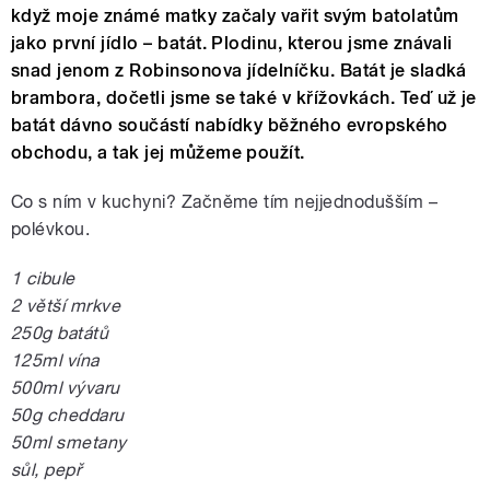
když moje známé matky začaly vařit svým batolatům
jako první jídlo – batát. Plodinu, kterou jsme znávali
snad jenom z Robinsonova jídelníčku. Batát je sladká
brambora, dočetli jsme se také v křížovkách. Teď už je
batát dávno součástí nabídky běžného evropského
obchodu, a tak jej můžeme použít.
Co s ním v kuchyni? Začněme tím nejjednodušším –
polévkou.
1 cibule
2 větší mrkve
250g batátů
125ml vína
500ml vývaru
50g cheddaru
50ml smetany
sůl, pepř