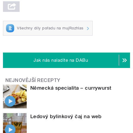
Všechny díly pořadu na mujRozhlas
Jak nás naladíte na DABu
NEJNOVĚJŠÍ RECEPTY
Německá specialita – currywurst
Ledový bylinkový čaj na web